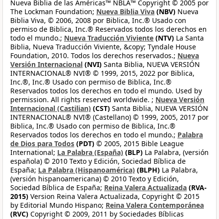
Nueva Biblia de las Américas™ NBLA™ Copyright © 2005 por
The Lockman Foundation;
Nueva Biblia Viva
(NBV)
Nueva
Biblia Viva, © 2006, 2008 por Biblica, Inc.® Usado con
permiso de Biblica, Inc.® Reservados todos los derechos en
todo el mundo.;
Nueva Traducción Viviente
(NTV)
La Santa
Biblia, Nueva Traducción Viviente, &copy; Tyndale House
Foundation, 2010. Todos los derechos reservados.;
Nueva
Versión Internacional
(NVI)
Santa Biblia, NUEVA VERSIÓN
INTERNACIONAL® NVI® © 1999, 2015, 2022 por Biblica,
Inc.®, Inc.® Usado con permiso de Biblica, Inc.®
Reservados todos los derechos en todo el mundo. Used by
permission. All rights reserved worldwide. ;
Nueva Versión
Internacional (Castilian)
(CST)
Santa Biblia, NUEVA VERSIÓN
INTERNACIONAL® NVI® (Castellano) © 1999, 2005, 2017 por
Biblica, Inc.® Usado con permiso de Biblica, Inc.®
Reservados todos los derechos en todo el mundo.;
Palabra
de Dios para Todos
(PDT)
© 2005, 2015 Bible League
International;
La Palabra (España)
(BLP)
La Palabra, (versión
española) © 2010 Texto y Edición, Sociedad Bíblica de
España;
La Palabra (Hispanoamérica)
(BLPH)
La Palabra,
(versión hispanoamericana) © 2010 Texto y Edición,
Sociedad Bíblica de España;
Reina Valera Actualizada
(RVA-
2015)
Version Reina Valera Actualizada, Copyright © 2015
by Editorial Mundo Hispano;
Reina Valera Contemporánea
(RVC)
Copyright © 2009, 2011 by Sociedades Bíblicas