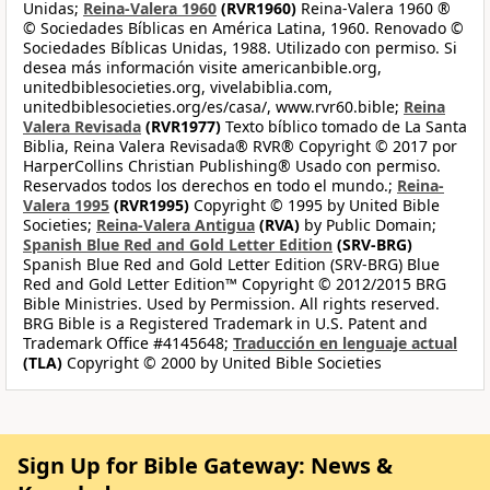
Unidas;
Reina-Valera 1960
(RVR1960)
Reina-Valera 1960 ®
© Sociedades Bíblicas en América Latina, 1960. Renovado ©
Sociedades Bíblicas Unidas, 1988. Utilizado con permiso. Si
desea más información visite americanbible.org,
unitedbiblesocieties.org, vivelabiblia.com,
unitedbiblesocieties.org/es/casa/, www.rvr60.bible;
Reina
Valera Revisada
(RVR1977)
Texto bíblico tomado de La Santa
Biblia, Reina Valera Revisada® RVR® Copyright © 2017 por
HarperCollins Christian Publishing® Usado con permiso.
Reservados todos los derechos en todo el mundo.;
Reina-
Valera 1995
(RVR1995)
Copyright © 1995 by United Bible
Societies;
Reina-Valera Antigua
(RVA)
by Public Domain;
Spanish Blue Red and Gold Letter Edition
(SRV-BRG)
Spanish Blue Red and Gold Letter Edition (SRV-BRG) Blue
Red and Gold Letter Edition™ Copyright © 2012/2015 BRG
Bible Ministries. Used by Permission. All rights reserved.
BRG Bible is a Registered Trademark in U.S. Patent and
Trademark Office #4145648;
Traducción en lenguaje actual
(TLA)
Copyright © 2000 by United Bible Societies
Sign Up for Bible Gateway: News &