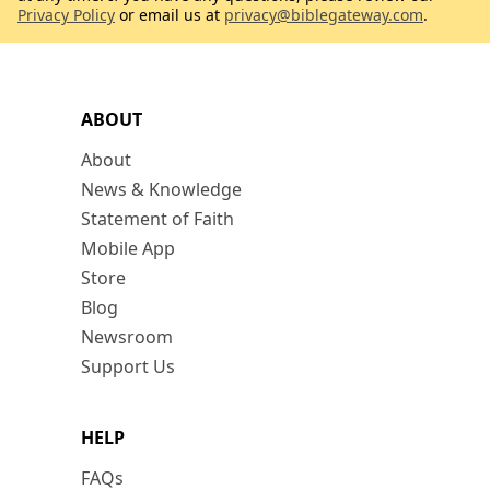
Privacy Policy
or email us at
privacy@biblegateway.com
.
ABOUT
About
News & Knowledge
Statement of Faith
Mobile App
Store
Blog
Newsroom
Support Us
HELP
FAQs