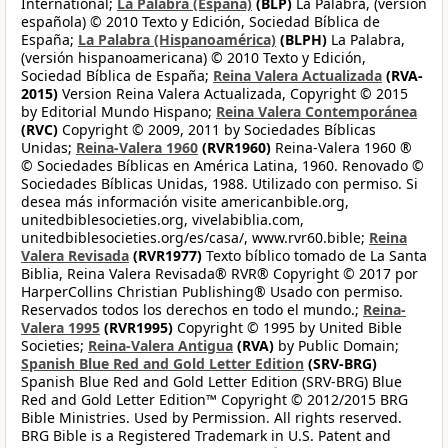
International;
La Palabra (España)
(BLP)
La Palabra, (versión
española) © 2010 Texto y Edición, Sociedad Bíblica de
España;
La Palabra (Hispanoamérica)
(BLPH)
La Palabra,
(versión hispanoamericana) © 2010 Texto y Edición,
Sociedad Bíblica de España;
Reina Valera Actualizada
(RVA-
2015)
Version Reina Valera Actualizada, Copyright © 2015
by Editorial Mundo Hispano;
Reina Valera Contemporánea
(RVC)
Copyright © 2009, 2011 by Sociedades Bíblicas
Unidas;
Reina-Valera 1960
(RVR1960)
Reina-Valera 1960 ®
© Sociedades Bíblicas en América Latina, 1960. Renovado ©
Sociedades Bíblicas Unidas, 1988. Utilizado con permiso. Si
desea más información visite americanbible.org,
unitedbiblesocieties.org, vivelabiblia.com,
unitedbiblesocieties.org/es/casa/, www.rvr60.bible;
Reina
Valera Revisada
(RVR1977)
Texto bíblico tomado de La Santa
Biblia, Reina Valera Revisada® RVR® Copyright © 2017 por
HarperCollins Christian Publishing® Usado con permiso.
Reservados todos los derechos en todo el mundo.;
Reina-
Valera 1995
(RVR1995)
Copyright © 1995 by United Bible
Societies;
Reina-Valera Antigua
(RVA)
by Public Domain;
Spanish Blue Red and Gold Letter Edition
(SRV-BRG)
Spanish Blue Red and Gold Letter Edition (SRV-BRG) Blue
Red and Gold Letter Edition™ Copyright © 2012/2015 BRG
Bible Ministries. Used by Permission. All rights reserved.
BRG Bible is a Registered Trademark in U.S. Patent and