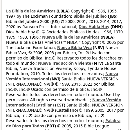
La Biblia de las Américas
(LBLA)
Copyright © 1986, 1995,
1997 by The Lockman Foundation;
Biblia del Jubileo
(JBS)
Biblia del Jubileo 2000 (JUS) © 2000, 2001, 2010, 2014, 2017,
2020 by Ransom Press International;
Dios Habla Hoy
(DHH)
Dios habla hoy ®, © Sociedades Bíblicas Unidas, 1966, 1970,
1979, 1983, 1996.;
Nueva Biblia de las Américas
(NBLA)
Nueva Biblia de las Américas™ NBLA™ Copyright © 2005 por
The Lockman Foundation;
Nueva Biblia Viva
(NBV)
Nueva
Biblia Viva, © 2006, 2008 por Biblica, Inc.® Usado con
permiso de Biblica, Inc.® Reservados todos los derechos en
todo el mundo.;
Nueva Traducción Viviente
(NTV)
La Santa
Biblia, Nueva Traducción Viviente, &copy; Tyndale House
Foundation, 2010. Todos los derechos reservados.;
Nueva
Versión Internacional
(NVI)
Santa Biblia, NUEVA VERSIÓN
INTERNACIONAL® NVI® © 1999, 2015, 2022 por Biblica,
Inc.®, Inc.® Usado con permiso de Biblica, Inc.®
Reservados todos los derechos en todo el mundo. Used by
permission. All rights reserved worldwide. ;
Nueva Versión
Internacional (Castilian)
(CST)
Santa Biblia, NUEVA VERSIÓN
INTERNACIONAL® NVI® (Castellano) © 1999, 2005, 2017 por
Biblica, Inc.® Usado con permiso de Biblica, Inc.®
Reservados todos los derechos en todo el mundo.;
Palabra
de Dios para Todos
(PDT)
© 2005, 2015 Bible League