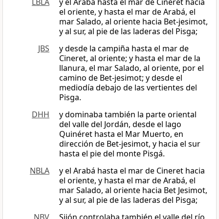
LBLA
y el Arabá hasta el mar de Cineret hacia
el oriente, y hasta el mar de Arabá, el
mar Salado, al oriente hacia Bet-jesimot,
y al sur, al pie de las laderas del Pisga;
JBS
y desde la campiña hasta el mar de
Cineret, al oriente; y hasta el mar de la
llanura, el mar Salado, al oriente, por el
camino de Bet-jesimot; y desde el
mediodía debajo de las vertientes del
Pisga.
DHH
y dominaba también la parte oriental
del valle del Jordán, desde el lago
Quinéret hasta el Mar Muerto, en
dirección de Bet-jesimot, y hacia el sur
hasta el pie del monte Pisgá.
NBLA
y el Arabá hasta el mar de Cineret hacia
el oriente, y hasta el mar de Arabá, el
mar Salado, al oriente hacia Bet Jesimot,
y al sur, al pie de las laderas del Pisga;
NBV
Sijón controlaba también el valle del río