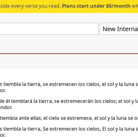
eside every verse you read.
Plans start under $6/month
wit
New Internat
s tiembla la tierra, se estremecen los cielos, el sol y la luna
or.
e él temblará la tierra, se estremecerán los cielos; el sol y 
andor.
 tiembla ante ellas, el cielo se estremece, el sol y la luna se 
s tiembla la tierra, Se estremecen los cielos, El sol y la luna
or.