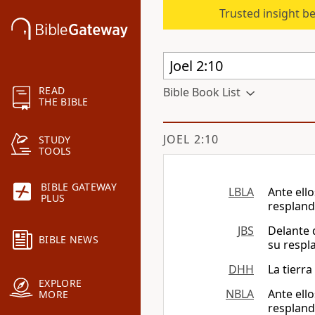
Trusted insight b
READ
Bible Book List
THE BIBLE
JOEL 2:10
STUDY
TOOLS
BIBLE GATEWAY
LBLA
Ante ello
PLUS
respland
JBS
Delante d
BIBLE NEWS
su respl
DHH
La tierra
EXPLORE
NBLA
Ante ello
MORE
respland