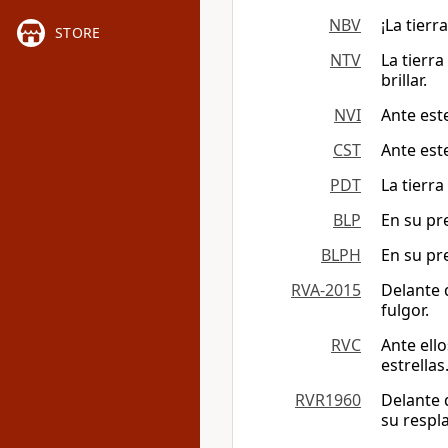
NBV
¡La tierr
STORE
NTV
La tierra
brillar.
NVI
Ante este
CST
Ante este
PDT
La tierra
BLP
En su pre
BLPH
En su pre
RVA-2015
Delante d
fulgor.
RVC
Ante ello
estrellas
RVR1960
Delante d
su respl