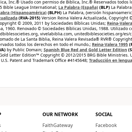
lica, Inc.® Usado con permiso de Biblica, Inc.® Reservados todos 
 Bible League International;
La Palabra (España)
(BLP)
La Palabra,
labra (Hispanoamérica)
(BLPH)
La Palabra, (versión hispanoameric
tualizada
(RVA-2015)
Version Reina Valera Actualizada, Copyright 
opyright © 2009, 2011 by Sociedades Bíblicas Unidas;
Reina-Valer
na, 1960. Renovado © Sociedades Bíblicas Unidas, 1988. Utilizado c
dbiblesocieties.org, vivelabiblia.com, unitedbiblesocieties.org/es/
tomado de La Santa Biblia, Reina Valera Revisada® RVR® Copyright
rvados todos los derechos en todo el mundo.;
Reina-Valera 1995
(
VA)
by Public Domain;
Spanish Blue Red and Gold Letter Edition
(S
old Letter Edition™ Copyright © 2012/2015 BRG Bible Ministries. Us
 U.S. Patent and Trademark Office #4145648;
Traducción en lengua
P
OUR NETWORK
SOCIAL
s
FaithGateway
Facebook