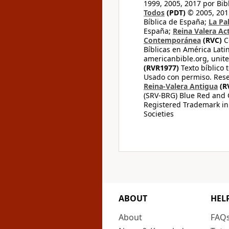
1999, 2005, 2017 por Bib
Todos
(PDT)
© 2005, 2015
Bíblica de España;
La Pa
España;
Reina Valera Ac
Contemporánea
(RVC)
C
Bíblicas en América Lati
americanbible.org, unite
(RVR1977)
Texto bíblico 
Usado con permiso. Rese
Reina-Valera Antigua
(R
(SRV-BRG) Blue Red and G
Registered Trademark in
Societies
ABOUT
HEL
About
FAQ