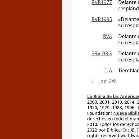
RVR1977
Delante d
respland
RVR1995
»Delante 
su respl
RVA
Delante d
su respl
SRV-BRG
Delante d
su respl
TLA
Tiemblan 
Joel 2:9
La Biblia de las América
2000, 2001, 2010, 2014, 
1970, 1979, 1983, 1996.;
Foundation;
Nueva Bibli
derechos en todo el mu
2010. Todos los derecho
2022 por Biblica, Inc.®,
rights reserved worldwid