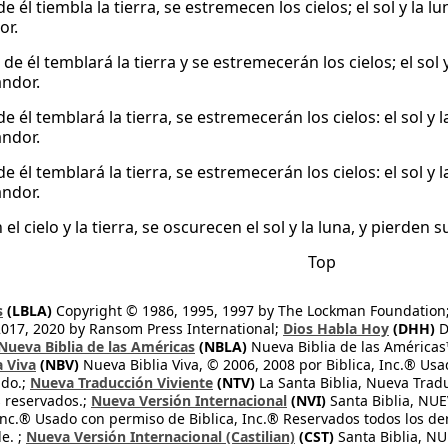
e él tiembla la tierra, se estremecen los cielos; el sol y la l
or.
de él temblará la tierra y se estremecerán los cielos; el sol 
andor.
e él temblará la tierra, se estremecerán los cielos: el sol y 
andor.
e él temblará la tierra, se estremecerán los cielos: el sol y 
andor.
el cielo y la tierra, se oscurecen el sol y la luna, y pierden su 
Top
s
(LBLA)
Copyright © 1986, 1995, 1997 by The Lockman Foundation
2017, 2020 by Ransom Press International;
Dios Habla Hoy
(DHH)
D
Nueva Biblia de las Américas
(NBLA)
Nueva Biblia de las América
a Viva
(NBV)
Nueva Biblia Viva, © 2006, 2008 por Biblica, Inc.® Usa
ndo.;
Nueva Traducción Viviente
(NTV)
La Santa Biblia, Nueva Trad
s reservados.;
Nueva Versión Internacional
(NVI)
Santa Biblia, N
 Inc.® Usado con permiso de Biblica, Inc.® Reservados todos los d
e. ;
Nueva Versión Internacional (Castilian)
(CST)
Santa Biblia, N