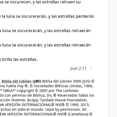
una se oscurecen, y las estrellas retraen su
y la luna se oscurecerán, y las estrellas perderán
la luna se oscurecerán, y las estrellas retraerán
la luna se oscurecerán, y las estrellas retraerán
brillo las estrellas.
Joel 2:11
;
Biblia del Jubileo
(JBS)
Biblia del Jubileo 2000 (JUS) ©
ios habla hoy ®, © Sociedades Bíblicas Unidas, 1966,
s™ NBLA™ Copyright © 2005 por The Lockman
do con permiso de Biblica, Inc.® Reservados todos los
ucción Viviente, &copy; Tyndale House Foundation,
UEVA VERSIÓN INTERNACIONAL® NVI® © 1999, 2015,
erechos en todo el mundo. Used by permission. All
UEVA VERSIÓN INTERNACIONAL® NVI® (Castellano) ©