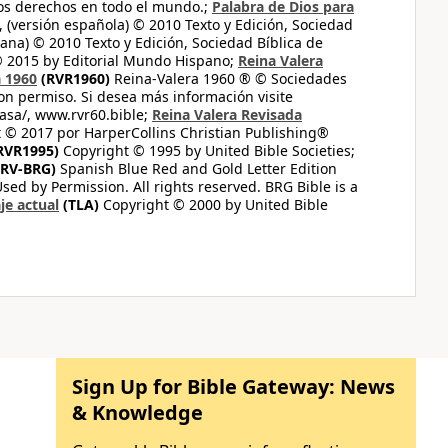
los derechos en todo el mundo.;
Palabra de Dios para
 (versión española) © 2010 Texto y Edición, Sociedad
ana) © 2010 Texto y Edición, Sociedad Bíblica de
© 2015 by Editorial Mundo Hispano;
Reina Valera
a 1960
(RVR1960)
Reina-Valera 1960 ® © Sociedades
on permiso. Si desea más información visite
casa/, www.rvr60.bible;
Reina Valera Revisada
 © 2017 por HarperCollins Christian Publishing®
RVR1995)
Copyright © 1995 by United Bible Societies;
RV-BRG)
Spanish Blue Red and Gold Letter Edition
ed by Permission. All rights reserved. BRG Bible is a
je actual
(TLA)
Copyright © 2000 by United Bible
Sign Up for Bible Gateway: News
& Knowledge