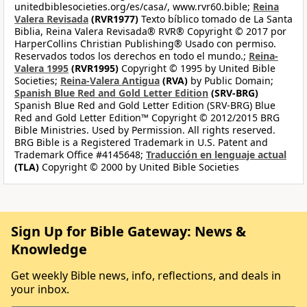
unitedbiblesocieties.org/es/casa/, www.rvr60.bible;
Reina
Valera Revisada
(RVR1977)
Texto bíblico tomado de La Santa
Biblia, Reina Valera Revisada® RVR® Copyright © 2017 por
HarperCollins Christian Publishing® Usado con permiso.
Reservados todos los derechos en todo el mundo.;
Reina-
Valera 1995
(RVR1995)
Copyright © 1995 by United Bible
Societies;
Reina-Valera Antigua
(RVA)
by Public Domain;
Spanish Blue Red and Gold Letter Edition
(SRV-BRG)
Spanish Blue Red and Gold Letter Edition (SRV-BRG) Blue
Red and Gold Letter Edition™ Copyright © 2012/2015 BRG
Bible Ministries. Used by Permission. All rights reserved.
BRG Bible is a Registered Trademark in U.S. Patent and
Trademark Office #4145648;
Traducción en lenguaje actual
(TLA)
Copyright © 2000 by United Bible Societies
Sign Up for Bible Gateway: News &
Knowledge
Get weekly Bible news, info, reflections, and deals in
your inbox.