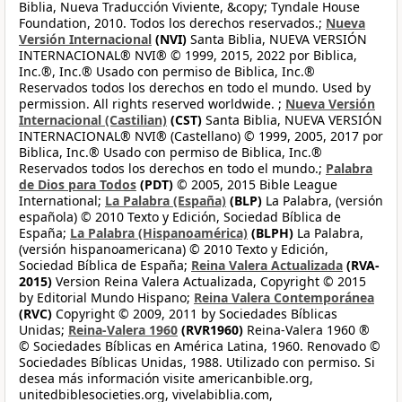
Biblia, Nueva Traducción Viviente, &copy; Tyndale House
Foundation, 2010. Todos los derechos reservados.;
Nueva
Versión Internacional
(NVI)
Santa Biblia, NUEVA VERSIÓN
INTERNACIONAL® NVI® © 1999, 2015, 2022 por Biblica,
Inc.®, Inc.® Usado con permiso de Biblica, Inc.®
Reservados todos los derechos en todo el mundo. Used by
permission. All rights reserved worldwide. ;
Nueva Versión
Internacional (Castilian)
(CST)
Santa Biblia, NUEVA VERSIÓN
INTERNACIONAL® NVI® (Castellano) © 1999, 2005, 2017 por
Biblica, Inc.® Usado con permiso de Biblica, Inc.®
Reservados todos los derechos en todo el mundo.;
Palabra
de Dios para Todos
(PDT)
© 2005, 2015 Bible League
International;
La Palabra (España)
(BLP)
La Palabra, (versión
española) © 2010 Texto y Edición, Sociedad Bíblica de
España;
La Palabra (Hispanoamérica)
(BLPH)
La Palabra,
(versión hispanoamericana) © 2010 Texto y Edición,
Sociedad Bíblica de España;
Reina Valera Actualizada
(RVA-
2015)
Version Reina Valera Actualizada, Copyright © 2015
by Editorial Mundo Hispano;
Reina Valera Contemporánea
(RVC)
Copyright © 2009, 2011 by Sociedades Bíblicas
Unidas;
Reina-Valera 1960
(RVR1960)
Reina-Valera 1960 ®
© Sociedades Bíblicas en América Latina, 1960. Renovado ©
Sociedades Bíblicas Unidas, 1988. Utilizado con permiso. Si
desea más información visite americanbible.org,
unitedbiblesocieties.org, vivelabiblia.com,