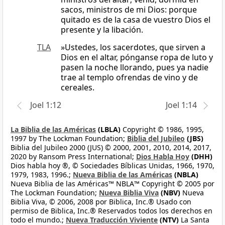
sacos, ministros de mi Dios: porque
quitado es de la casa de vuestro Dios el
presente y la libación.
TLA
»Ustedes, los sacerdotes, que sirven a
Dios en el altar, pónganse ropa de luto y
pasen la noche llorando, pues ya nadie
trae al templo ofrendas de vino y de
cereales.
Joel 1:12
Joel 1:14
La Biblia de las Américas
(LBLA)
Copyright © 1986, 1995,
1997 by The Lockman Foundation;
Biblia del Jubileo
(JBS)
Biblia del Jubileo 2000 (JUS) © 2000, 2001, 2010, 2014, 2017,
2020 by Ransom Press International;
Dios Habla Hoy
(DHH)
Dios habla hoy ®, © Sociedades Bíblicas Unidas, 1966, 1970,
1979, 1983, 1996.;
Nueva Biblia de las Américas
(NBLA)
Nueva Biblia de las Américas™ NBLA™ Copyright © 2005 por
The Lockman Foundation;
Nueva Biblia Viva
(NBV)
Nueva
Biblia Viva, © 2006, 2008 por Biblica, Inc.® Usado con
permiso de Biblica, Inc.® Reservados todos los derechos en
todo el mundo.;
Nueva Traducción Viviente
(NTV)
La Santa