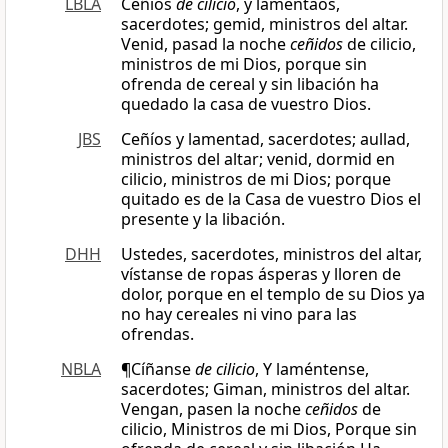
LBLA
Ceñíos
de cilicio
, y lamentaos,
sacerdotes; gemid, ministros del altar.
Venid, pasad la noche
ceñidos
de cilicio,
ministros de mi Dios, porque sin
ofrenda de cereal y sin libación ha
quedado la casa de vuestro Dios.
JBS
Ceñíos y lamentad, sacerdotes; aullad,
ministros del altar; venid, dormid en
cilicio, ministros de mi Dios; porque
quitado es de la Casa de vuestro Dios el
presente y la libación.
DHH
Ustedes, sacerdotes, ministros del altar,
vístanse de ropas ásperas y lloren de
dolor, porque en el templo de su Dios ya
no hay cereales ni vino para las
ofrendas.
NBLA
¶Cíñanse
de cilicio
, Y laméntense,
sacerdotes; Giman, ministros del altar.
Vengan, pasen la noche
ceñidos
de
cilicio, Ministros de mi Dios, Porque sin