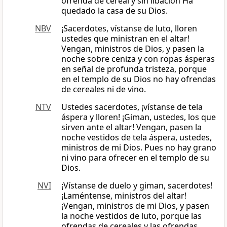
ofrenda de cereal y sin libación Ha
quedado la casa de su Dios.
NBV
¡Sacerdotes, vístanse de luto, lloren
ustedes que ministran en el altar!
Vengan, ministros de Dios, y pasen la
noche sobre ceniza y con ropas ásperas
en señal de profunda tristeza, porque
en el templo de su Dios no hay ofrendas
de cereales ni de vino.
NTV
Ustedes sacerdotes, ¡vístanse de tela
áspera y lloren! ¡Giman, ustedes, los que
sirven ante el altar! Vengan, pasen la
noche vestidos de tela áspera, ustedes,
ministros de mi Dios. Pues no hay grano
ni vino para ofrecer en el templo de su
Dios.
NVI
¡Vístanse de duelo y giman, sacerdotes!
¡Laméntense, ministros del altar!
¡Vengan, ministros de mi Dios, y pasen
la noche vestidos de luto, porque las
ofrendas de cereales y las ofrendas