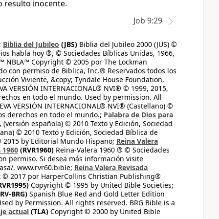
 resulto inocente.
Job 9:29
;
Biblia del Jubileo
(JBS)
Biblia del Jubileo 2000 (JUS) ©
ios habla hoy ®, © Sociedades Bíblicas Unidas, 1966,
s™ NBLA™ Copyright © 2005 por The Lockman
do con permiso de Biblica, Inc.® Reservados todos los
ucción Viviente, &copy; Tyndale House Foundation,
UEVA VERSIÓN INTERNACIONAL® NVI® © 1999, 2015,
erechos en todo el mundo. Used by permission. All
UEVA VERSIÓN INTERNACIONAL® NVI® (Castellano) ©
los derechos en todo el mundo.;
Palabra de Dios para
 (versión española) © 2010 Texto y Edición, Sociedad
ana) © 2010 Texto y Edición, Sociedad Bíblica de
© 2015 by Editorial Mundo Hispano;
Reina Valera
a 1960
(RVR1960)
Reina-Valera 1960 ® © Sociedades
on permiso. Si desea más información visite
casa/, www.rvr60.bible;
Reina Valera Revisada
 © 2017 por HarperCollins Christian Publishing®
RVR1995)
Copyright © 1995 by United Bible Societies;
RV-BRG)
Spanish Blue Red and Gold Letter Edition
ed by Permission. All rights reserved. BRG Bible is a
je actual
(TLA)
Copyright © 2000 by United Bible