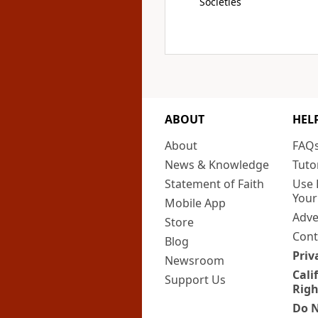
Societies
ABOUT
HEL
About
FAQ
News & Knowledge
Tuto
Statement of Faith
Use 
Your
Mobile App
Adve
Store
Cont
Blog
Priv
Newsroom
Cali
Support Us
Righ
Do N