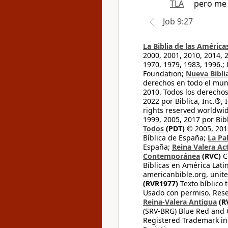
TLA
pero me 
Job 9:27
La Biblia de las América
2000, 2001, 2010, 2014, 
1970, 1979, 1983, 1996.;
Foundation;
Nueva Bibli
derechos en todo el mu
2010. Todos los derecho
2022 por Biblica, Inc.®,
rights reserved worldwid
1999, 2005, 2017 por Bib
Todos
(PDT)
© 2005, 2015
Bíblica de España;
La Pa
España;
Reina Valera Ac
Contemporánea
(RVC)
C
Bíblicas en América Lati
americanbible.org, unite
(RVR1977)
Texto bíblico 
Usado con permiso. Rese
Reina-Valera Antigua
(R
(SRV-BRG) Blue Red and G
Registered Trademark in