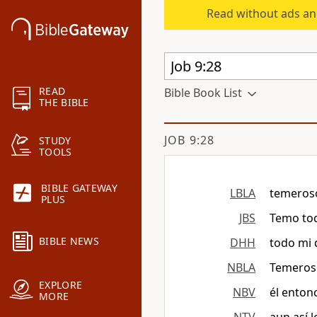
Read without ads an
READ
Bible Book List
THE BIBLE
JOB 9:28
STUDY
TOOLS
BIBLE GATEWAY
LBLA
temeroso
PLUS
JBS
Temo tod
BIBLE NEWS
DHH
todo mi 
NBLA
Temeroso
EXPLORE
NBV
él enton
MORE