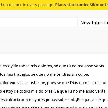
d go deeper in every passage.
Plans start under $6/mont
New Internat
 estoy de todos mis dolores, sé que tú no me absolverás.
os mis trabajos; sé que no me tendrás sin culpa.
dolor vuelve a asustarme, pues sé que Dios no me cree inoc
 estoy de todos mis dolores, Sé que Tú no me absolverás.
ces volcaría aun mayores penas sobre mí. ¡Porque yo sé que