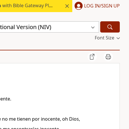
h
with Bible Gateway Plus.
LOG IN/SIGN UP
ional Version (NIV)
Font Size
ente.
 no me tienen por inocente, oh Dios,