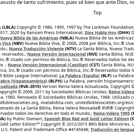
asusto de tanto sufrimiento, pues sé bien que ante Dios, no
Top
s
(LBLA)
Copyright © 1986, 1995, 1997 by The Lockman Foundation
2017, 2020 by Ransom Press International;
Dios Habla Hoy
(DHH)
D
Nueva Biblia de las Américas
(NBLA)
Nueva Biblia de las América
a Viva
(NBV)
Nueva Biblia Viva, © 2006, 2008 por Biblica, Inc.® Usa
ndo.;
Nueva Traducción Viviente
(NTV)
La Santa Biblia, Nueva Trad
s reservados.;
Nueva Versión Internacional
(NVI)
Santa Biblia, N
 Inc.® Usado con permiso de Biblica, Inc.® Reservados todos los d
e. ;
Nueva Versión Internacional (Castilian)
(CST)
Santa Biblia, N
lica, Inc.® Usado con permiso de Biblica, Inc.® Reservados todos 
 Bible League International;
La Palabra (España)
(BLP)
La Palabra,
labra (Hispanoamérica)
(BLPH)
La Palabra, (versión hispanoameric
tualizada
(RVA-2015)
Version Reina Valera Actualizada, Copyright 
opyright © 2009, 2011 by Sociedades Bíblicas Unidas;
Reina-Valer
na, 1960. Renovado © Sociedades Bíblicas Unidas, 1988. Utilizado c
dbiblesocieties.org, vivelabiblia.com, unitedbiblesocieties.org/es/
tomado de La Santa Biblia, Reina Valera Revisada® RVR® Copyright
rvados todos los derechos en todo el mundo.;
Reina-Valera 1995
(
VA)
by Public Domain;
Spanish Blue Red and Gold Letter Edition
(S
old Letter Edition™ Copyright © 2012/2015 BRG Bible Ministries. Us
 U.S. Patent and Trademark Office #4145648;
Traducción en lengua