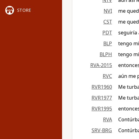
NTV
aun así 
STORE
NVI
me queda
CST
me queda
PDT
seguiría
BLP
tengo mi
BLPH
tengo mi
RVA-2015
entonces
RVC
aún me p
RVR1960
Me turba
RVR1977
Me turba
RVR1995
entonces
RVA
Contúrba
SRV-BRG
Contúrba