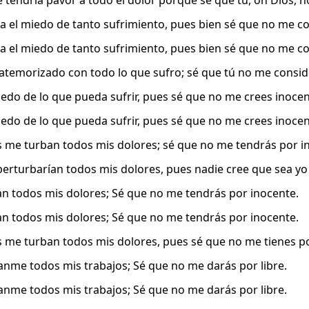
le tendría pavor a todo el dolor porque sé que tú, oh Dios, 
 el miedo de tanto sufrimiento, pues bien sé que no me co
 el miedo de tanto sufrimiento, pues bien sé que no me co
 atemorizado con todo lo que sufro; sé que tú no me consid
edo de lo que pueda sufrir, pues sé que no me crees inocen
edo de lo que pueda sufrir, pues sé que no me crees inocen
 me turban todos mis dolores; sé que no me tendrás por i
erturbarían todos mis dolores, pues nadie cree que sea yo
n todos mis dolores; Sé que no me tendrás por inocente.
n todos mis dolores; Sé que no me tendrás por inocente.
 me turban todos mis dolores, pues sé que no me tienes po
nme todos mis trabajos; Sé que no me darás por libre.
nme todos mis trabajos; Sé que no me darás por libre.