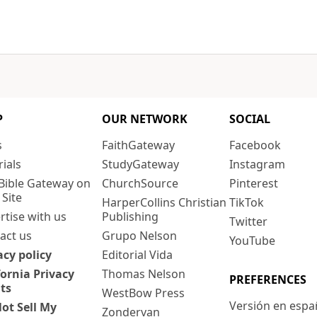
P
OUR NETWORK
SOCIAL
s
FaithGateway
Facebook
rials
StudyGateway
Instagram
Bible Gateway on
ChurchSource
Pinterest
 Site
HarperCollins Christian
TikTok
rtise with us
Publishing
Twitter
act us
Grupo Nelson
YouTube
acy policy
Editorial Vida
fornia Privacy
Thomas Nelson
PREFERENCES
ts
WestBow Press
Versión en espa
ot Sell My
Zondervan