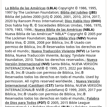
La Biblia de las Américas
(LBLA)
Copyright © 1986, 1995,
1997 by The Lockman Foundation;
Biblia del Jubileo
(JBS)
Biblia del Jubileo 2000 (JUS) © 2000, 2001, 2010, 2014, 2017,
2020 by Ransom Press International;
Dios Habla Hoy
(DHH)
Dios habla hoy ®, © Sociedades Bíblicas Unidas, 1966, 1970,
1979, 1983, 1996.;
Nueva Biblia de las Américas
(NBLA)
Nueva Biblia de las Américas™ NBLA™ Copyright © 2005 por
The Lockman Foundation;
Nueva Biblia Viva
(NBV)
Nueva
Biblia Viva, © 2006, 2008 por Biblica, Inc.® Usado con
permiso de Biblica, Inc.® Reservados todos los derechos en
todo el mundo.;
Nueva Traducción Viviente
(NTV)
La Santa
Biblia, Nueva Traducción Viviente, &copy; Tyndale House
Foundation, 2010. Todos los derechos reservados.;
Nueva
Versión Internacional
(NVI)
Santa Biblia, NUEVA VERSIÓN
INTERNACIONAL® NVI® © 1999, 2015, 2022 por Biblica,
Inc.®, Inc.® Usado con permiso de Biblica, Inc.®
Reservados todos los derechos en todo el mundo. Used by
permission. All rights reserved worldwide. ;
Nueva Versión
Internacional (Castilian)
(CST)
Santa Biblia, NUEVA VERSIÓN
INTERNACIONAL® NVI® (Castellano) © 1999, 2005, 2017 por
Biblica, Inc.® Usado con permiso de Biblica, Inc.®
Reservados todos los derechos en todo el mundo.;
Palabra
de Dios para Todos
(PDT)
© 2005, 2015 Bible League
International;
La Palabra (España)
(BLP)
La Palabra, (versión