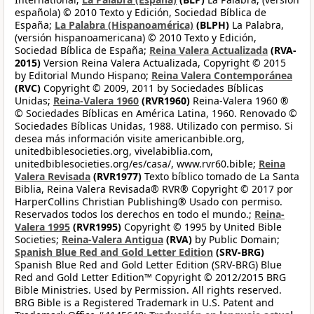
española) © 2010 Texto y Edición, Sociedad Bíblica de
España;
La Palabra (Hispanoamérica)
(BLPH)
La Palabra,
(versión hispanoamericana) © 2010 Texto y Edición,
Sociedad Bíblica de España;
Reina Valera Actualizada
(RVA-
2015)
Version Reina Valera Actualizada, Copyright © 2015
by Editorial Mundo Hispano;
Reina Valera Contemporánea
(RVC)
Copyright © 2009, 2011 by Sociedades Bíblicas
Unidas;
Reina-Valera 1960
(RVR1960)
Reina-Valera 1960 ®
© Sociedades Bíblicas en América Latina, 1960. Renovado ©
Sociedades Bíblicas Unidas, 1988. Utilizado con permiso. Si
desea más información visite americanbible.org,
unitedbiblesocieties.org, vivelabiblia.com,
unitedbiblesocieties.org/es/casa/, www.rvr60.bible;
Reina
Valera Revisada
(RVR1977)
Texto bíblico tomado de La Santa
Biblia, Reina Valera Revisada® RVR® Copyright © 2017 por
HarperCollins Christian Publishing® Usado con permiso.
Reservados todos los derechos en todo el mundo.;
Reina-
Valera 1995
(RVR1995)
Copyright © 1995 by United Bible
Societies;
Reina-Valera Antigua
(RVA)
by Public Domain;
Spanish Blue Red and Gold Letter Edition
(SRV-BRG)
Spanish Blue Red and Gold Letter Edition (SRV-BRG) Blue
Red and Gold Letter Edition™ Copyright © 2012/2015 BRG
Bible Ministries. Used by Permission. All rights reserved.
BRG Bible is a Registered Trademark in U.S. Patent and