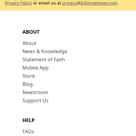
Privacy Policy
or email us at
privacy@biblegateway.com
.
ABOUT
About
News & Knowledge
Statement of Faith
Mobile App
Store
Blog
Newsroom
Support Us
HELP
FAQs