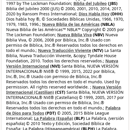
1997 by The Lockman Foundation;
Biblia del Jubileo
(JBS)
Biblia del Jubileo 2000 (JUS) © 2000, 2001, 2010, 2014, 2017,
2020 by Ransom Press International;
Dios Habla Hoy
(DHH)
Dios habla hoy ®, © Sociedades Bíblicas Unidas, 1966, 1970,
1979, 1983, 1996.;
Nueva Biblia de las Américas
(NBLA)
Nueva Biblia de las Américas™ NBLA™ Copyright © 2005 por
The Lockman Foundation;
Nueva Biblia Viva
(NBV)
Nueva
Biblia Viva, © 2006, 2008 por Biblica, Inc.® Usado con
permiso de Biblica, Inc.® Reservados todos los derechos en
todo el mundo.;
Nueva Traducción Viviente
(NTV)
La Santa
Biblia, Nueva Traducción Viviente, &copy; Tyndale House
Foundation, 2010. Todos los derechos reservados.;
Nueva
Versión Internacional
(NVI)
Santa Biblia, NUEVA VERSIÓN
INTERNACIONAL® NVI® © 1999, 2015, 2022 por Biblica,
Inc.®, Inc.® Usado con permiso de Biblica, Inc.®
Reservados todos los derechos en todo el mundo. Used by
permission. All rights reserved worldwide. ;
Nueva Versión
Internacional (Castilian)
(CST)
Santa Biblia, NUEVA VERSIÓN
INTERNACIONAL® NVI® (Castellano) © 1999, 2005, 2017 por
Biblica, Inc.® Usado con permiso de Biblica, Inc.®
Reservados todos los derechos en todo el mundo.;
Palabra
de Dios para Todos
(PDT)
© 2005, 2015 Bible League
International;
La Palabra (España)
(BLP)
La Palabra, (versión
española) © 2010 Texto y Edición, Sociedad Bíblica de
España;
La Palabra (Hispanoamérica)
(BLPH)
La Palabra,