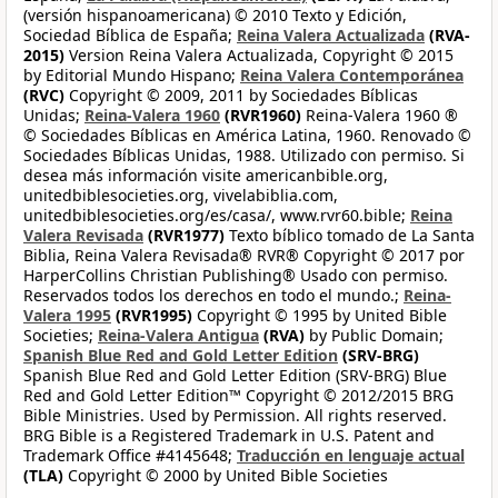
(versión hispanoamericana) © 2010 Texto y Edición,
Sociedad Bíblica de España;
Reina Valera Actualizada
(RVA-
2015)
Version Reina Valera Actualizada, Copyright © 2015
by Editorial Mundo Hispano;
Reina Valera Contemporánea
(RVC)
Copyright © 2009, 2011 by Sociedades Bíblicas
Unidas;
Reina-Valera 1960
(RVR1960)
Reina-Valera 1960 ®
© Sociedades Bíblicas en América Latina, 1960. Renovado ©
Sociedades Bíblicas Unidas, 1988. Utilizado con permiso. Si
desea más información visite americanbible.org,
unitedbiblesocieties.org, vivelabiblia.com,
unitedbiblesocieties.org/es/casa/, www.rvr60.bible;
Reina
Valera Revisada
(RVR1977)
Texto bíblico tomado de La Santa
Biblia, Reina Valera Revisada® RVR® Copyright © 2017 por
HarperCollins Christian Publishing® Usado con permiso.
Reservados todos los derechos en todo el mundo.;
Reina-
Valera 1995
(RVR1995)
Copyright © 1995 by United Bible
Societies;
Reina-Valera Antigua
(RVA)
by Public Domain;
Spanish Blue Red and Gold Letter Edition
(SRV-BRG)
Spanish Blue Red and Gold Letter Edition (SRV-BRG) Blue
Red and Gold Letter Edition™ Copyright © 2012/2015 BRG
Bible Ministries. Used by Permission. All rights reserved.
BRG Bible is a Registered Trademark in U.S. Patent and
Trademark Office #4145648;
Traducción en lenguaje actual
(TLA)
Copyright © 2000 by United Bible Societies