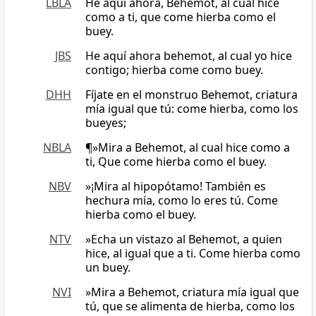
LBLA
He aquí ahora, Behemot, al cual hice
como a ti, que come hierba como el
buey.
JBS
He aquí ahora behemot, al cual yo hice
contigo; hierba come como buey.
DHH
Fíjate en el monstruo Behemot, criatura
mía igual que tú: come hierba, como los
bueyes;
NBLA
¶»Mira a Behemot, al cual hice como a
ti, Que come hierba como el buey.
NBV
»¡Mira al hipopótamo! También es
hechura mía, como lo eres tú. Come
hierba como el buey.
NTV
»Echa un vistazo al Behemot, a quien
hice, al igual que a ti. Come hierba como
un buey.
NVI
»Mira a Behemot, criatura mía igual que
tú, que se alimenta de hierba, como los