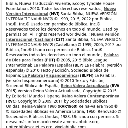
Biblia, Nueva Traducción Viviente, &copy; Tyndale House
Foundation, 2010. Todos los derechos reservados.;
Nueva
Versión Internacional
(NVI)
Santa Biblia, NUEVA VERSIÓN
INTERNACIONAL® NVI® © 1999, 2015, 2022 por Biblica,
Inc.®, Inc.® Usado con permiso de Biblica, Inc.®
Reservados todos los derechos en todo el mundo. Used by
permission. All rights reserved worldwide. ;
Nueva Versión
Internacional (Castilian)
(CST)
Santa Biblia, NUEVA VERSIÓN
INTERNACIONAL® NVI® (Castellano) © 1999, 2005, 2017 por
Biblica, Inc.® Usado con permiso de Biblica, Inc.®
Reservados todos los derechos en todo el mundo.;
Palabra
de Dios para Todos
(PDT)
© 2005, 2015 Bible League
International;
La Palabra (España)
(BLP)
La Palabra, (versión
española) © 2010 Texto y Edición, Sociedad Bíblica de
España;
La Palabra (Hispanoamérica)
(BLPH)
La Palabra,
(versión hispanoamericana) © 2010 Texto y Edición,
Sociedad Bíblica de España;
Reina Valera Actualizada
(RVA-
2015)
Version Reina Valera Actualizada, Copyright © 2015
by Editorial Mundo Hispano;
Reina Valera Contemporánea
(RVC)
Copyright © 2009, 2011 by Sociedades Bíblicas
Unidas;
Reina-Valera 1960
(RVR1960)
Reina-Valera 1960 ®
© Sociedades Bíblicas en América Latina, 1960. Renovado ©
Sociedades Bíblicas Unidas, 1988. Utilizado con permiso. Si
desea más información visite americanbible.org,
unitedbiblesocieties.org, vivelabiblia.com,