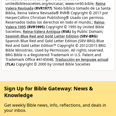
unitedbiblesocieties.org/es/casa/, www.rvr60.bible;
Reina
Valera Revisada
(RVR1977)
Texto bíblico tomado de La Santa
Biblia, Reina Valera Revisada® RVR® Copyright © 2017 por
HarperCollins Christian Publishing® Usado con permiso.
Reservados todos los derechos en todo el mundo.;
Reina-
Valera 1995
(RVR1995)
Copyright © 1995 by United Bible
Societies;
Reina-Valera Antigua
(RVA)
by Public Domain;
Spanish Blue Red and Gold Letter Edition
(SRV-BRG)
Spanish Blue Red and Gold Letter Edition (SRV-BRG) Blue
Red and Gold Letter Edition™ Copyright © 2012/2015 BRG
Bible Ministries. Used by Permission. All rights reserved.
BRG Bible is a Registered Trademark in U.S. Patent and
Trademark Office #4145648;
Traducción en lenguaje actual
(TLA)
Copyright © 2000 by United Bible Societies
Sign Up for Bible Gateway: News &
Knowledge
Get weekly Bible news, info, reflections, and deals in
your inbox.