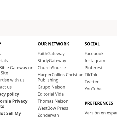
P
OUR NETWORK
SOCIAL
s
FaithGateway
Facebook
rials
StudyGateway
Instagram
Bible Gateway on
ChurchSource
Pinterest
 Site
HarperCollins Christian
TikTok
rtise with us
Publishing
Twitter
act us
Grupo Nelson
YouTube
acy policy
Editorial Vida
fornia Privacy
Thomas Nelson
PREFERENCES
ts
WestBow Press
Versión en espa
ot Sell My
Zondervan