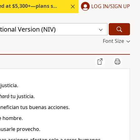
300+—plans start under $6/month.
LOG IN/SIGN UP
ional Version (NIV)
Font Size
usticia.
hará
tu justicia.
nefician tus buenas acciones.
de hombre.
ausarle provecho.