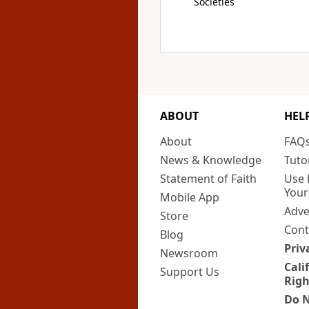
Societies
ABOUT
HEL
About
FAQ
News & Knowledge
Tuto
Statement of Faith
Use 
Your
Mobile App
Adve
Store
Cont
Blog
Priv
Newsroom
Cali
Support Us
Righ
Do N