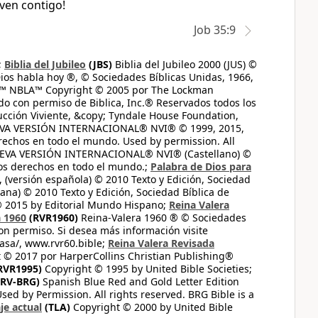
iven contigo!
Job 35:9
;
Biblia del Jubileo
(JBS)
Biblia del Jubileo 2000 (JUS) ©
ios habla hoy ®, © Sociedades Bíblicas Unidas, 1966,
s™ NBLA™ Copyright © 2005 por The Lockman
do con permiso de Biblica, Inc.® Reservados todos los
ucción Viviente, &copy; Tyndale House Foundation,
UEVA VERSIÓN INTERNACIONAL® NVI® © 1999, 2015,
erechos en todo el mundo. Used by permission. All
UEVA VERSIÓN INTERNACIONAL® NVI® (Castellano) ©
los derechos en todo el mundo.;
Palabra de Dios para
 (versión española) © 2010 Texto y Edición, Sociedad
ana) © 2010 Texto y Edición, Sociedad Bíblica de
© 2015 by Editorial Mundo Hispano;
Reina Valera
a 1960
(RVR1960)
Reina-Valera 1960 ® © Sociedades
on permiso. Si desea más información visite
casa/, www.rvr60.bible;
Reina Valera Revisada
 © 2017 por HarperCollins Christian Publishing®
RVR1995)
Copyright © 1995 by United Bible Societies;
RV-BRG)
Spanish Blue Red and Gold Letter Edition
ed by Permission. All rights reserved. BRG Bible is a
je actual
(TLA)
Copyright © 2000 by United Bible