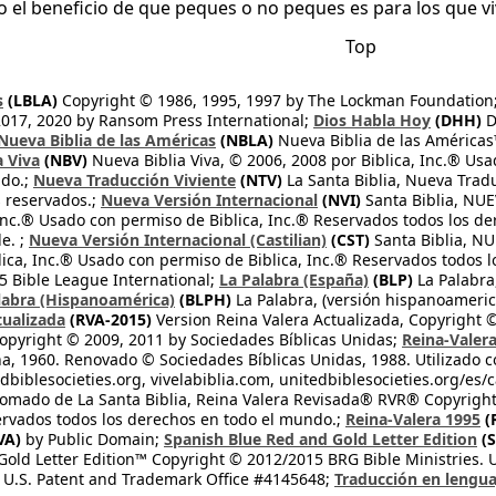
 o el beneficio de que peques o no peques es para los que v
Top
s
(LBLA)
Copyright © 1986, 1995, 1997 by The Lockman Foundation
2017, 2020 by Ransom Press International;
Dios Habla Hoy
(DHH)
D
Nueva Biblia de las Américas
(NBLA)
Nueva Biblia de las América
a Viva
(NBV)
Nueva Biblia Viva, © 2006, 2008 por Biblica, Inc.® Usa
ndo.;
Nueva Traducción Viviente
(NTV)
La Santa Biblia, Nueva Trad
s reservados.;
Nueva Versión Internacional
(NVI)
Santa Biblia, N
 Inc.® Usado con permiso de Biblica, Inc.® Reservados todos los d
e. ;
Nueva Versión Internacional (Castilian)
(CST)
Santa Biblia, N
lica, Inc.® Usado con permiso de Biblica, Inc.® Reservados todos 
 Bible League International;
La Palabra (España)
(BLP)
La Palabra,
labra (Hispanoamérica)
(BLPH)
La Palabra, (versión hispanoameric
tualizada
(RVA-2015)
Version Reina Valera Actualizada, Copyright 
opyright © 2009, 2011 by Sociedades Bíblicas Unidas;
Reina-Valer
na, 1960. Renovado © Sociedades Bíblicas Unidas, 1988. Utilizado c
dbiblesocieties.org, vivelabiblia.com, unitedbiblesocieties.org/es/
tomado de La Santa Biblia, Reina Valera Revisada® RVR® Copyright
rvados todos los derechos en todo el mundo.;
Reina-Valera 1995
(
VA)
by Public Domain;
Spanish Blue Red and Gold Letter Edition
(S
old Letter Edition™ Copyright © 2012/2015 BRG Bible Ministries. Us
 U.S. Patent and Trademark Office #4145648;
Traducción en lengua