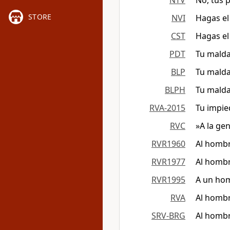
NTV
No, tus 
STORE
NVI
Hagas el
CST
Hagas el
PDT
Tu malda
BLP
Tu malda
BLPH
Tu malda
RVA-2015
Tu impie
RVC
»A la ge
RVR1960
Al hombr
RVR1977
Al hombr
RVR1995
A un hom
RVA
Al hombr
SRV-BRG
Al homb