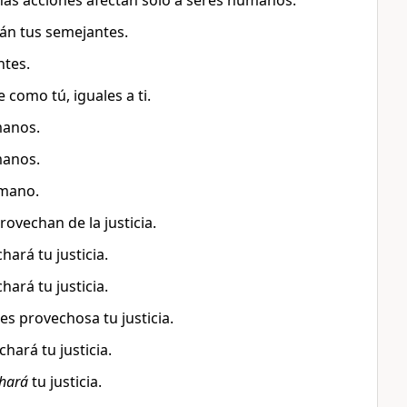
nas acciones afectan solo a seres humanos.
rán tus semejantes.
ntes.
como tú, iguales a ti.
manos.
manos.
umano.
ovechan de la justicia.
ará tu justicia.
ará tu justicia.
s provechosa tu justicia.
hará tu justicia.
hará
tu justicia.