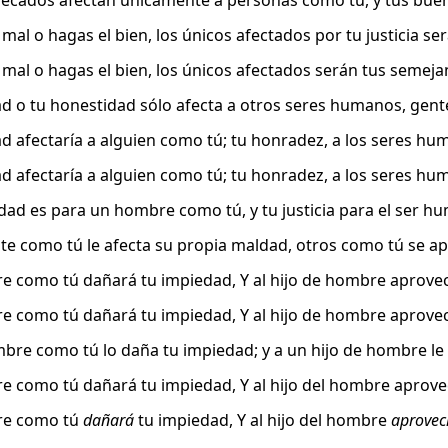
pecados afectan únicamente a personas como tú, y tus bue
 mal o hagas el bien, los únicos afectados por tu justicia se
 mal o hagas el bien, los únicos afectados serán tus semeja
d o tu honestidad sólo afecta a otros seres humanos, gente 
d afectaría a alguien como tú; tu honradez, a los seres hu
d afectaría a alguien como tú; tu honradez, a los seres hu
dad es para un hombre como tú, y tu justicia para el ser h
nte como tú le afecta su propia maldad, otros como tú se apr
e como tú dañará tu impiedad, Y al hijo de hombre aprovech
e como tú dañará tu impiedad, Y al hijo de hombre aprovech
bre como tú lo daña tu impiedad; y a un hijo de hombre le e
e como tú dañará tu impiedad, Y al hijo del hombre aprovec
re como tú
dañará
tu impiedad, Y al hijo del hombre
aprovec