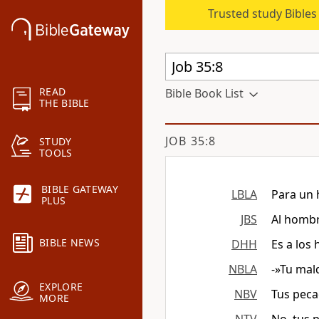
Trusted study Bible
READ
Bible Book List
THE BIBLE
JOB 35:8
STUDY
TOOLS
BIBLE GATEWAY
LBLA
Para un 
PLUS
JBS
Al homb
BIBLE NEWS
DHH
Es a los
NBLA
-»Tu mal
EXPLORE
NBV
Tus peca
MORE