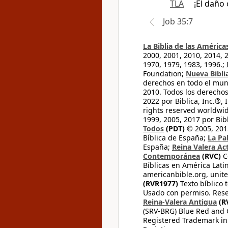
TLA
¡El daño
Job 35:7
La Biblia de las América
2000, 2001, 2010, 2014, 
1970, 1979, 1983, 1996.;
Foundation;
Nueva Bibli
derechos en todo el mu
2010. Todos los derecho
2022 por Biblica, Inc.®,
rights reserved worldwid
1999, 2005, 2017 por Bib
Todos
(PDT)
© 2005, 2015
Bíblica de España;
La Pa
España;
Reina Valera Ac
Contemporánea
(RVC)
C
Bíblicas en América Lati
americanbible.org, unite
(RVR1977)
Texto bíblico 
Usado con permiso. Rese
Reina-Valera Antigua
(R
(SRV-BRG) Blue Red and G
Registered Trademark in