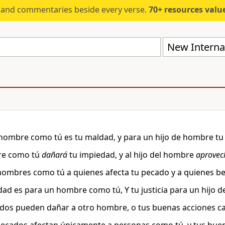
s and commentaries beside every verse.
70+ resources valued at $5,
New Internat
hombre como tú es tu maldad, y para un hijo de hombre tu j
re como tú
dañará
tu impiedad, y al hijo del hombre
aprovec
 hombres como tú a quienes afecta tu pecado y a quienes be
dad es para un hombre como tú, Y tu justicia para un hijo 
dos pueden dañar a otro hombre, o tus buenas acciones c