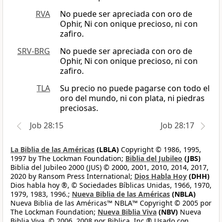
RVA
No puede ser apreciada con oro de
Ophir, Ni con onique precioso, ni con
zafiro.
SRV-BRG
No puede ser apreciada con oro de
Ophir, Ni con onique precioso, ni con
zafiro.
TLA
Su precio no puede pagarse con todo el
oro del mundo, ni con plata, ni piedras
preciosas.
Job 28:15
Job 28:17
La Biblia de las Américas
(LBLA)
Copyright © 1986, 1995,
1997 by The Lockman Foundation;
Biblia del Jubileo
(JBS)
Biblia del Jubileo 2000 (JUS) © 2000, 2001, 2010, 2014, 2017,
2020 by Ransom Press International;
Dios Habla Hoy
(DHH)
Dios habla hoy ®, © Sociedades Bíblicas Unidas, 1966, 1970,
1979, 1983, 1996.;
Nueva Biblia de las Américas
(NBLA)
Nueva Biblia de las Américas™ NBLA™ Copyright © 2005 por
The Lockman Foundation;
Nueva Biblia Viva
(NBV)
Nueva
Biblia Viva, © 2006, 2008 por Biblica, Inc.® Usado con