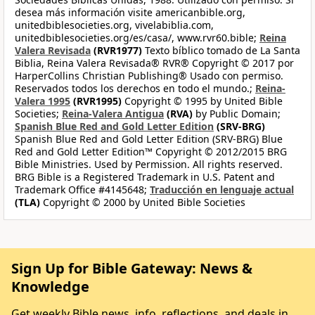
desea más información visite americanbible.org,
unitedbiblesocieties.org, vivelabiblia.com,
unitedbiblesocieties.org/es/casa/, www.rvr60.bible;
Reina
Valera Revisada
(RVR1977)
Texto bíblico tomado de La Santa
Biblia, Reina Valera Revisada® RVR® Copyright © 2017 por
HarperCollins Christian Publishing® Usado con permiso.
Reservados todos los derechos en todo el mundo.;
Reina-
Valera 1995
(RVR1995)
Copyright © 1995 by United Bible
Societies;
Reina-Valera Antigua
(RVA)
by Public Domain;
Spanish Blue Red and Gold Letter Edition
(SRV-BRG)
Spanish Blue Red and Gold Letter Edition (SRV-BRG) Blue
Red and Gold Letter Edition™ Copyright © 2012/2015 BRG
Bible Ministries. Used by Permission. All rights reserved.
BRG Bible is a Registered Trademark in U.S. Patent and
Trademark Office #4145648;
Traducción en lenguaje actual
(TLA)
Copyright © 2000 by United Bible Societies
Sign Up for Bible Gateway: News &
Knowledge
Get weekly Bible news, info, reflections, and deals in