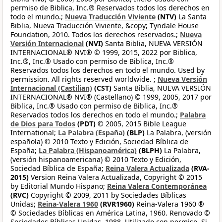
permiso de Biblica, Inc.® Reservados todos los derechos en
todo el mundo.;
Nueva Traducción Viviente
(NTV)
La Santa
Biblia, Nueva Traducción Viviente, &copy; Tyndale House
Foundation, 2010. Todos los derechos reservados.;
Nueva
Versión Internacional
(NVI)
Santa Biblia, NUEVA VERSIÓN
INTERNACIONAL® NVI® © 1999, 2015, 2022 por Biblica,
Inc.®, Inc.® Usado con permiso de Biblica, Inc.®
Reservados todos los derechos en todo el mundo. Used by
permission. All rights reserved worldwide. ;
Nueva Versión
Internacional (Castilian)
(CST)
Santa Biblia, NUEVA VERSIÓN
INTERNACIONAL® NVI® (Castellano) © 1999, 2005, 2017 por
Biblica, Inc.® Usado con permiso de Biblica, Inc.®
Reservados todos los derechos en todo el mundo.;
Palabra
de Dios para Todos
(PDT)
© 2005, 2015 Bible League
International;
La Palabra (España)
(BLP)
La Palabra, (versión
española) © 2010 Texto y Edición, Sociedad Bíblica de
España;
La Palabra (Hispanoamérica)
(BLPH)
La Palabra,
(versión hispanoamericana) © 2010 Texto y Edición,
Sociedad Bíblica de España;
Reina Valera Actualizada
(RVA-
2015)
Version Reina Valera Actualizada, Copyright © 2015
by Editorial Mundo Hispano;
Reina Valera Contemporánea
(RVC)
Copyright © 2009, 2011 by Sociedades Bíblicas
Unidas;
Reina-Valera 1960
(RVR1960)
Reina-Valera 1960 ®
© Sociedades Bíblicas en América Latina, 1960. Renovado ©
Sociedades Bíblicas Unidas, 1988. Utilizado con permiso. Si