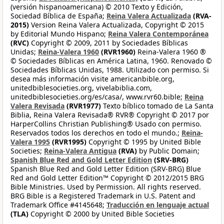
(versión hispanoamericana) © 2010 Texto y Edición,
Sociedad Bíblica de España;
Reina Valera Actualizada
(RVA-
2015)
Version Reina Valera Actualizada, Copyright © 2015
by Editorial Mundo Hispano;
Reina Valera Contemporánea
(RVC)
Copyright © 2009, 2011 by Sociedades Bíblicas
Unidas;
Reina-Valera 1960
(RVR1960)
Reina-Valera 1960 ®
© Sociedades Bíblicas en América Latina, 1960. Renovado ©
Sociedades Bíblicas Unidas, 1988. Utilizado con permiso. Si
desea más información visite americanbible.org,
unitedbiblesocieties.org, vivelabiblia.com,
unitedbiblesocieties.org/es/casa/, www.rvr60.bible;
Reina
Valera Revisada
(RVR1977)
Texto bíblico tomado de La Santa
Biblia, Reina Valera Revisada® RVR® Copyright © 2017 por
HarperCollins Christian Publishing® Usado con permiso.
Reservados todos los derechos en todo el mundo.;
Reina-
Valera 1995
(RVR1995)
Copyright © 1995 by United Bible
Societies;
Reina-Valera Antigua
(RVA)
by Public Domain;
Spanish Blue Red and Gold Letter Edition
(SRV-BRG)
Spanish Blue Red and Gold Letter Edition (SRV-BRG) Blue
Red and Gold Letter Edition™ Copyright © 2012/2015 BRG
Bible Ministries. Used by Permission. All rights reserved.
BRG Bible is a Registered Trademark in U.S. Patent and
Trademark Office #4145648;
Traducción en lenguaje actual
(TLA)
Copyright © 2000 by United Bible Societies