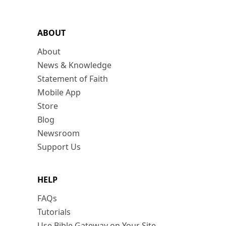
ABOUT
About
News & Knowledge
Statement of Faith
Mobile App
Store
Blog
Newsroom
Support Us
HELP
FAQs
Tutorials
Use Bible Gateway on Your Site