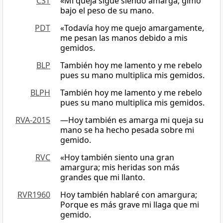
CST
«Mi queja sigue siendo amarga; gimo
bajo el peso de su mano.
PDT
«Todavía hoy me quejo amargamente,
me pesan las manos debido a mis
gemidos.
BLP
También hoy me lamento y me rebelo
pues su mano multiplica mis gemidos.
BLPH
También hoy me lamento y me rebelo
pues su mano multiplica mis gemidos.
RVA-2015
—Hoy también es amarga mi queja su
mano se ha hecho pesada sobre mi
gemido.
RVC
«Hoy también siento una gran
amargura; mis heridas son más
grandes que mi llanto.
RVR1960
Hoy también hablaré con amargura;
Porque es más grave mi llaga que mi
gemido.