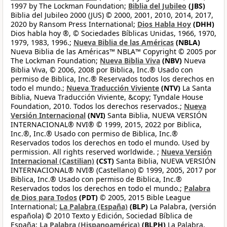
1997 by The Lockman Foundation;
Biblia del Jubileo
(JBS)
Biblia del Jubileo 2000 (JUS) © 2000, 2001, 2010, 2014, 2017,
2020 by Ransom Press International;
Dios Habla Hoy
(DHH)
Dios habla hoy ®, © Sociedades Bíblicas Unidas, 1966, 1970,
1979, 1983, 1996.;
Nueva Biblia de las Américas
(NBLA)
Nueva Biblia de las Américas™ NBLA™ Copyright © 2005 por
The Lockman Foundation;
Nueva Biblia Viva
(NBV)
Nueva
Biblia Viva, © 2006, 2008 por Biblica, Inc.® Usado con
permiso de Biblica, Inc.® Reservados todos los derechos en
todo el mundo.;
Nueva Traducción Viviente
(NTV)
La Santa
Biblia, Nueva Traducción Viviente, &copy; Tyndale House
Foundation, 2010. Todos los derechos reservados.;
Nueva
Versión Internacional
(NVI)
Santa Biblia, NUEVA VERSIÓN
INTERNACIONAL® NVI® © 1999, 2015, 2022 por Biblica,
Inc.®, Inc.® Usado con permiso de Biblica, Inc.®
Reservados todos los derechos en todo el mundo. Used by
permission. All rights reserved worldwide. ;
Nueva Versión
Internacional (Castilian)
(CST)
Santa Biblia, NUEVA VERSIÓN
INTERNACIONAL® NVI® (Castellano) © 1999, 2005, 2017 por
Biblica, Inc.® Usado con permiso de Biblica, Inc.®
Reservados todos los derechos en todo el mundo.;
Palabra
de Dios para Todos
(PDT)
© 2005, 2015 Bible League
International;
La Palabra (España)
(BLP)
La Palabra, (versión
española) © 2010 Texto y Edición, Sociedad Bíblica de
España;
La Palabra (Hispanoamérica)
(BLPH)
La Palabra,