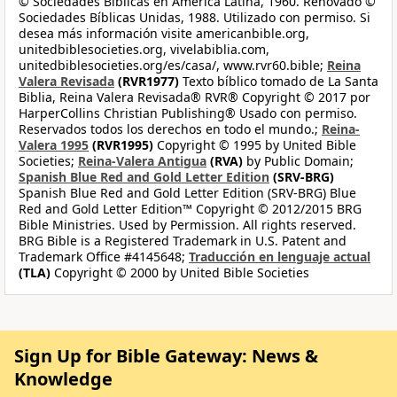
© Sociedades Bíblicas en América Latina, 1960. Renovado ©
Sociedades Bíblicas Unidas, 1988. Utilizado con permiso. Si
desea más información visite americanbible.org,
unitedbiblesocieties.org, vivelabiblia.com,
unitedbiblesocieties.org/es/casa/, www.rvr60.bible;
Reina
Valera Revisada
(RVR1977)
Texto bíblico tomado de La Santa
Biblia, Reina Valera Revisada® RVR® Copyright © 2017 por
HarperCollins Christian Publishing® Usado con permiso.
Reservados todos los derechos en todo el mundo.;
Reina-
Valera 1995
(RVR1995)
Copyright © 1995 by United Bible
Societies;
Reina-Valera Antigua
(RVA)
by Public Domain;
Spanish Blue Red and Gold Letter Edition
(SRV-BRG)
Spanish Blue Red and Gold Letter Edition (SRV-BRG) Blue
Red and Gold Letter Edition™ Copyright © 2012/2015 BRG
Bible Ministries. Used by Permission. All rights reserved.
BRG Bible is a Registered Trademark in U.S. Patent and
Trademark Office #4145648;
Traducción en lenguaje actual
(TLA)
Copyright © 2000 by United Bible Societies
Sign Up for Bible Gateway: News &
Knowledge