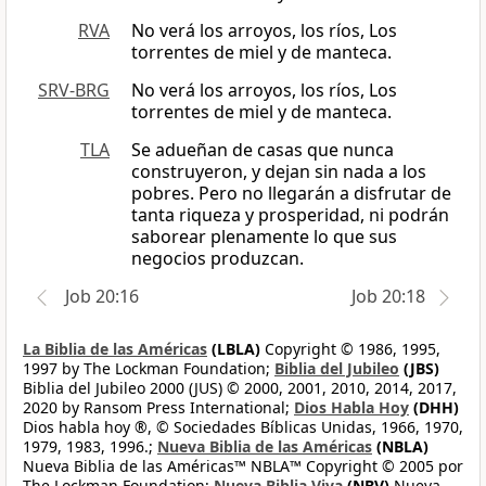
RVA
No verá los arroyos, los ríos, Los
torrentes de miel y de manteca.
SRV-BRG
No verá los arroyos, los ríos, Los
torrentes de miel y de manteca.
TLA
Se adueñan de casas que nunca
construyeron, y dejan sin nada a los
pobres. Pero no llegarán a disfrutar de
tanta riqueza y prosperidad, ni podrán
saborear plenamente lo que sus
negocios produzcan.
Job 20:16
Job 20:18
La Biblia de las Américas
(LBLA)
Copyright © 1986, 1995,
1997 by The Lockman Foundation;
Biblia del Jubileo
(JBS)
Biblia del Jubileo 2000 (JUS) © 2000, 2001, 2010, 2014, 2017,
2020 by Ransom Press International;
Dios Habla Hoy
(DHH)
Dios habla hoy ®, © Sociedades Bíblicas Unidas, 1966, 1970,
1979, 1983, 1996.;
Nueva Biblia de las Américas
(NBLA)
Nueva Biblia de las Américas™ NBLA™ Copyright © 2005 por
The Lockman Foundation;
Nueva Biblia Viva
(NBV)
Nueva