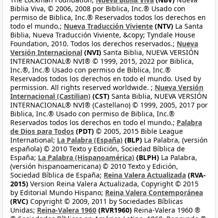
Biblia Viva, © 2006, 2008 por Biblica, Inc.® Usado con
permiso de Biblica, Inc.® Reservados todos los derechos en
todo el mundo.;
Nueva Traducción Viviente
(NTV)
La Santa
Biblia, Nueva Traducción Viviente, &copy; Tyndale House
Foundation, 2010. Todos los derechos reservados.;
Nueva
Versión Internacional
(NVI)
Santa Biblia, NUEVA VERSIÓN
INTERNACIONAL® NVI® © 1999, 2015, 2022 por Biblica,
Inc.®, Inc.® Usado con permiso de Biblica, Inc.®
Reservados todos los derechos en todo el mundo. Used by
permission. All rights reserved worldwide. ;
Nueva Versión
Internacional (Castilian)
(CST)
Santa Biblia, NUEVA VERSIÓN
INTERNACIONAL® NVI® (Castellano) © 1999, 2005, 2017 por
Biblica, Inc.® Usado con permiso de Biblica, Inc.®
Reservados todos los derechos en todo el mundo.;
Palabra
de Dios para Todos
(PDT)
© 2005, 2015 Bible League
International;
La Palabra (España)
(BLP)
La Palabra, (versión
española) © 2010 Texto y Edición, Sociedad Bíblica de
España;
La Palabra (Hispanoamérica)
(BLPH)
La Palabra,
(versión hispanoamericana) © 2010 Texto y Edición,
Sociedad Bíblica de España;
Reina Valera Actualizada
(RVA-
2015)
Version Reina Valera Actualizada, Copyright © 2015
by Editorial Mundo Hispano;
Reina Valera Contemporánea
(RVC)
Copyright © 2009, 2011 by Sociedades Bíblicas
Unidas;
Reina-Valera 1960
(RVR1960)
Reina-Valera 1960 ®