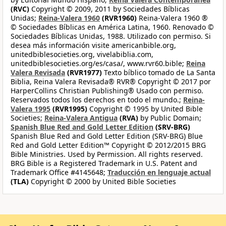
(RVC)
Copyright © 2009, 2011 by Sociedades Bíblicas
Unidas;
Reina-Valera 1960
(RVR1960)
Reina-Valera 1960 ®
© Sociedades Bíblicas en América Latina, 1960. Renovado ©
Sociedades Bíblicas Unidas, 1988. Utilizado con permiso. Si
desea más información visite americanbible.org,
unitedbiblesocieties.org, vivelabiblia.com,
unitedbiblesocieties.org/es/casa/, www.rvr60.bible;
Reina
Valera Revisada
(RVR1977)
Texto bíblico tomado de La Santa
Biblia, Reina Valera Revisada® RVR® Copyright © 2017 por
HarperCollins Christian Publishing® Usado con permiso.
Reservados todos los derechos en todo el mundo.;
Reina-
Valera 1995
(RVR1995)
Copyright © 1995 by United Bible
Societies;
Reina-Valera Antigua
(RVA)
by Public Domain;
Spanish Blue Red and Gold Letter Edition
(SRV-BRG)
Spanish Blue Red and Gold Letter Edition (SRV-BRG) Blue
Red and Gold Letter Edition™ Copyright © 2012/2015 BRG
Bible Ministries. Used by Permission. All rights reserved.
BRG Bible is a Registered Trademark in U.S. Patent and
Trademark Office #4145648;
Traducción en lenguaje actual
(TLA)
Copyright © 2000 by United Bible Societies