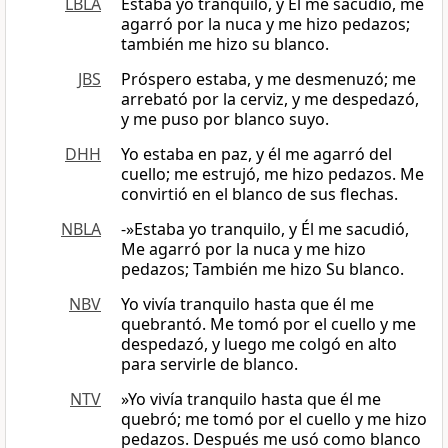
LBLA
Estaba yo tranquilo, y Él me sacudió, me
agarró por la nuca y me hizo pedazos;
también me hizo su blanco.
JBS
Próspero estaba, y me desmenuzó; me
arrebató por la cerviz, y me despedazó,
y me puso por blanco suyo.
DHH
Yo estaba en paz, y él me agarró del
cuello; me estrujó, me hizo pedazos. Me
convirtió en el blanco de sus flechas.
NBLA
-»Estaba yo tranquilo, y Él me sacudió,
Me agarró por la nuca y me hizo
pedazos; También me hizo Su blanco.
NBV
Yo vivía tranquilo hasta que él me
quebrantó. Me tomó por el cuello y me
despedazó, y luego me colgó en alto
para servirle de blanco.
NTV
»Yo vivía tranquilo hasta que él me
quebró; me tomó por el cuello y me hizo
pedazos. Después me usó como blanco