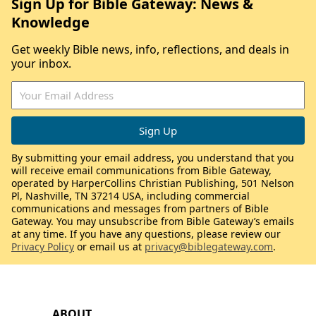
Sign Up for Bible Gateway: News &
Knowledge
Get weekly Bible news, info, reflections, and deals in
your inbox.
By submitting your email address, you understand that you
will receive email communications from Bible Gateway,
operated by HarperCollins Christian Publishing, 501 Nelson
Pl, Nashville, TN 37214 USA, including commercial
communications and messages from partners of Bible
Gateway. You may unsubscribe from Bible Gateway’s emails
at any time. If you have any questions, please review our
Privacy Policy
or email us at
privacy@biblegateway.com
.
ABOUT