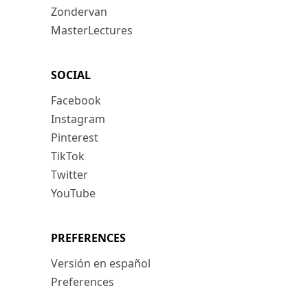
Zondervan
MasterLectures
SOCIAL
Facebook
Instagram
Pinterest
TikTok
Twitter
YouTube
PREFERENCES
Versión en español
Preferences