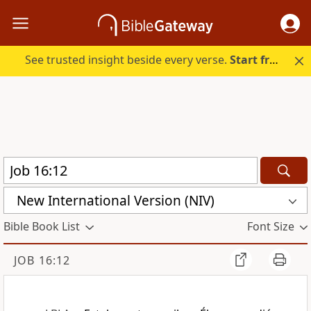
See trusted insight beside every verse.
Start free.
New International Version (NIV)
Bible Book List
Font Size
JOB 16:12