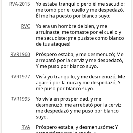
RVA-2015
Yo estaba tranquilo pero él me sacudió;
me tomó por el cuello y me despedazó.
Él me ha puesto por blanco suyo;
RVC
Yo era un hombre de bien, y me
arruinaste; me tomaste por el cuello y
me sacudiste; ¡me pusiste como blanco
de tus ataques!
RVR1960
Próspero estaba, y me desmenuzó; Me
arrebató por la cerviz y me despedazó,
Y me puso por blanco suyo.
RVR1977
Vivía yo tranquilo, y me desmenuzó; Me
agarró por la nuca y me despedazó, Y
me puso por blanco suyo.
RVR1995
Yo vivía en prosperidad, y me
desmenuzó; me arrebató por la cerviz,
me despedazó y me puso por blanco
suyo.
RVA
Próspero estaba, y desmenuzóme: Y