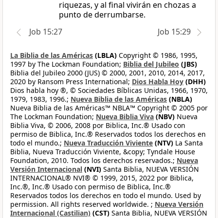
riquezas, y al final vivirán en chozas a
punto de derrumbarse.
Job 15:27
Job 15:29
La Biblia de las Américas
(LBLA)
Copyright © 1986, 1995,
1997 by The Lockman Foundation;
Biblia del Jubileo
(JBS)
Biblia del Jubileo 2000 (JUS) © 2000, 2001, 2010, 2014, 2017,
2020 by Ransom Press International;
Dios Habla Hoy
(DHH)
Dios habla hoy ®, © Sociedades Bíblicas Unidas, 1966, 1970,
1979, 1983, 1996.;
Nueva Biblia de las Américas
(NBLA)
Nueva Biblia de las Américas™ NBLA™ Copyright © 2005 por
The Lockman Foundation;
Nueva Biblia Viva
(NBV)
Nueva
Biblia Viva, © 2006, 2008 por Biblica, Inc.® Usado con
permiso de Biblica, Inc.® Reservados todos los derechos en
todo el mundo.;
Nueva Traducción Viviente
(NTV)
La Santa
Biblia, Nueva Traducción Viviente, &copy; Tyndale House
Foundation, 2010. Todos los derechos reservados.;
Nueva
Versión Internacional
(NVI)
Santa Biblia, NUEVA VERSIÓN
INTERNACIONAL® NVI® © 1999, 2015, 2022 por Biblica,
Inc.®, Inc.® Usado con permiso de Biblica, Inc.®
Reservados todos los derechos en todo el mundo. Used by
permission. All rights reserved worldwide. ;
Nueva Versión
Internacional (Castilian)
(CST)
Santa Biblia, NUEVA VERSIÓN