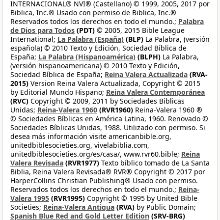
INTERNACIONAL® NVI® (Castellano) © 1999, 2005, 2017 por
Biblica, Inc.® Usado con permiso de Biblica, Inc.®
Reservados todos los derechos en todo el mundo.;
Palabra
de Dios para Todos
(PDT)
© 2005, 2015 Bible League
International;
La Palabra (España)
(BLP)
La Palabra, (versión
española) © 2010 Texto y Edición, Sociedad Bíblica de
España;
La Palabra (Hispanoamérica)
(BLPH)
La Palabra,
(versión hispanoamericana) © 2010 Texto y Edición,
Sociedad Bíblica de España;
Reina Valera Actualizada
(RVA-
2015)
Version Reina Valera Actualizada, Copyright © 2015
by Editorial Mundo Hispano;
Reina Valera Contemporánea
(RVC)
Copyright © 2009, 2011 by Sociedades Bíblicas
Unidas;
Reina-Valera 1960
(RVR1960)
Reina-Valera 1960 ®
© Sociedades Bíblicas en América Latina, 1960. Renovado ©
Sociedades Bíblicas Unidas, 1988. Utilizado con permiso. Si
desea más información visite americanbible.org,
unitedbiblesocieties.org, vivelabiblia.com,
unitedbiblesocieties.org/es/casa/, www.rvr60.bible;
Reina
Valera Revisada
(RVR1977)
Texto bíblico tomado de La Santa
Biblia, Reina Valera Revisada® RVR® Copyright © 2017 por
HarperCollins Christian Publishing® Usado con permiso.
Reservados todos los derechos en todo el mundo.;
Reina-
Valera 1995
(RVR1995)
Copyright © 1995 by United Bible
Societies;
Reina-Valera Antigua
(RVA)
by Public Domain;
Spanish Blue Red and Gold Letter Edition
(SRV-BRG)