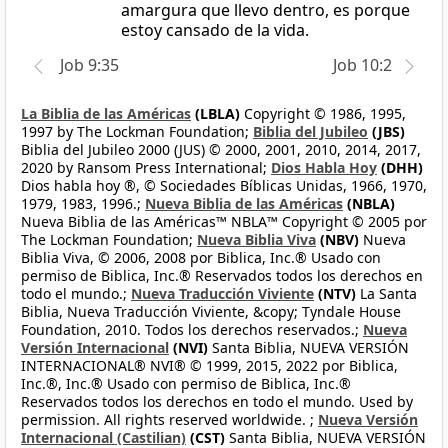
amargura que llevo dentro, es porque
estoy cansado de la vida.
Job 9:35
Job 10:2
La Biblia de las Américas
(LBLA)
Copyright © 1986, 1995,
1997 by The Lockman Foundation;
Biblia del Jubileo
(JBS)
Biblia del Jubileo 2000 (JUS) © 2000, 2001, 2010, 2014, 2017,
2020 by Ransom Press International;
Dios Habla Hoy
(DHH)
Dios habla hoy ®, © Sociedades Bíblicas Unidas, 1966, 1970,
1979, 1983, 1996.;
Nueva Biblia de las Américas
(NBLA)
Nueva Biblia de las Américas™ NBLA™ Copyright © 2005 por
The Lockman Foundation;
Nueva Biblia Viva
(NBV)
Nueva
Biblia Viva, © 2006, 2008 por Biblica, Inc.® Usado con
permiso de Biblica, Inc.® Reservados todos los derechos en
todo el mundo.;
Nueva Traducción Viviente
(NTV)
La Santa
Biblia, Nueva Traducción Viviente, &copy; Tyndale House
Foundation, 2010. Todos los derechos reservados.;
Nueva
Versión Internacional
(NVI)
Santa Biblia, NUEVA VERSIÓN
INTERNACIONAL® NVI® © 1999, 2015, 2022 por Biblica,
Inc.®, Inc.® Usado con permiso de Biblica, Inc.®
Reservados todos los derechos en todo el mundo. Used by
permission. All rights reserved worldwide. ;
Nueva Versión
Internacional (Castilian)
(CST)
Santa Biblia, NUEVA VERSIÓN