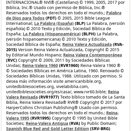
INTERNACIONAL® NVI® (Castellano) © 1999, 2005, 2017 por
Biblica, Inc.® Usado con permiso de Biblica, Inc.®
Reservados todos los derechos en todo el mundo.;
Palabra
de Dios para Todos
(PDT)
© 2005, 2015 Bible League
International;
La Palabra (España)
(BLP)
La Palabra, (versión
española) © 2010 Texto y Edición, Sociedad Bíblica de
España;
La Palabra (Hispanoamérica)
(BLPH)
La Palabra,
(versión hispanoamericana) © 2010 Texto y Edición,
Sociedad Bíblica de España;
Reina Valera Actualizada
(RVA-
2015)
Version Reina Valera Actualizada, Copyright © 2015
by Editorial Mundo Hispano;
Reina Valera Contemporánea
(RVC)
Copyright © 2009, 2011 by Sociedades Bíblicas
Unidas;
Reina-Valera 1960
(RVR1960)
Reina-Valera 1960 ®
© Sociedades Bíblicas en América Latina, 1960. Renovado ©
Sociedades Bíblicas Unidas, 1988. Utilizado con permiso. Si
desea más información visite americanbible.org,
unitedbiblesocieties.org, vivelabiblia.com,
unitedbiblesocieties.org/es/casa/, www.rvr60.bible;
Reina
Valera Revisada
(RVR1977)
Texto bíblico tomado de La Santa
Biblia, Reina Valera Revisada® RVR® Copyright © 2017 por
HarperCollins Christian Publishing® Usado con permiso.
Reservados todos los derechos en todo el mundo.;
Reina-
Valera 1995
(RVR1995)
Copyright © 1995 by United Bible
Societies;
Reina-Valera Antigua
(RVA)
by Public Domain;
Spanish Blue Red and Gold Letter Edition
(SRV-BRG)