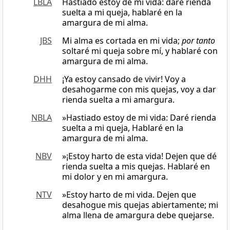
LBLA
Hastiado estoy de mi vida: daré rienda
suelta a mi queja, hablaré en la
amargura de mi alma.
JBS
Mi alma es cortada en mi vida;
por tanto
soltaré mi queja sobre mí, y hablaré con
amargura de mi alma.
DHH
¡Ya estoy cansado de vivir! Voy a
desahogarme con mis quejas, voy a dar
rienda suelta a mi amargura.
NBLA
»Hastiado estoy de mi vida: Daré rienda
suelta a mi queja, Hablaré en la
amargura de mi alma.
NBV
»¡Estoy harto de esta vida! Dejen que dé
rienda suelta a mis quejas. Hablaré en
mi dolor y en mi amargura.
NTV
»Estoy harto de mi vida. Dejen que
desahogue mis quejas abiertamente; mi
alma llena de amargura debe quejarse.