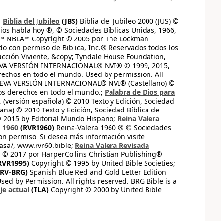
;
Biblia del Jubileo
(JBS)
Biblia del Jubileo 2000 (JUS) ©
ios habla hoy ®, © Sociedades Bíblicas Unidas, 1966,
s™ NBLA™ Copyright © 2005 por The Lockman
do con permiso de Biblica, Inc.® Reservados todos los
ucción Viviente, &copy; Tyndale House Foundation,
UEVA VERSIÓN INTERNACIONAL® NVI® © 1999, 2015,
erechos en todo el mundo. Used by permission. All
UEVA VERSIÓN INTERNACIONAL® NVI® (Castellano) ©
los derechos en todo el mundo.;
Palabra de Dios para
 (versión española) © 2010 Texto y Edición, Sociedad
ana) © 2010 Texto y Edición, Sociedad Bíblica de
© 2015 by Editorial Mundo Hispano;
Reina Valera
a 1960
(RVR1960)
Reina-Valera 1960 ® © Sociedades
on permiso. Si desea más información visite
casa/, www.rvr60.bible;
Reina Valera Revisada
 © 2017 por HarperCollins Christian Publishing®
RVR1995)
Copyright © 1995 by United Bible Societies;
RV-BRG)
Spanish Blue Red and Gold Letter Edition
ed by Permission. All rights reserved. BRG Bible is a
je actual
(TLA)
Copyright © 2000 by United Bible