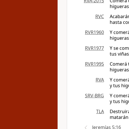
RVA-2015
Comerá t
higueras.
RVC
Acabarán 
hasta con
RVR1960
Y comerá 
higueras
RVR1977
Y se com
tus viña
RVR1995
Comerá tu
higueras
RVA
Y comerá
y tus hig
SRV-BRG
Y comerá
y tus hig
TLA
Destruir
matarán a
Jeremías 5:16