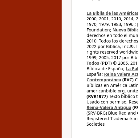
La Biblia de las América
2000, 2001, 2010, 2014, 
1970, 1979, 1983, 1996.;
Foundation;
Nueva Bibli
derechos en todo el mu
2010. Todos los derecho
2022 por Biblica, Inc.®,
rights reserved worldwid
1999, 2005, 2017 por Bib
Todos
(PDT)
© 2005, 2015
Bíblica de España;
La Pa
España;
Reina Valera Ac
Contemporánea
(RVC)
C
Bíblicas en América Lati
americanbible.org, unite
(RVR1977)
Texto bíblico 
Usado con permiso. Rese
Reina-Valera Antigua
(R
(SRV-BRG) Blue Red and G
Registered Trademark in
Societies