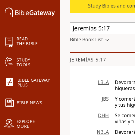
Study Bibles and co
READ
Bible Book List
THE BIBLE
JEREMÍAS 5:17
STUDY
TOOLS
BIBLE GATEWAY
LBLA
Devorará 
PLUS
higueras
JBS
Y comerá
BIBLE NEWS
y tus hi
DHH
Se comerá
viñas y 
EXPLORE
MORE
NBLA
Devorará 