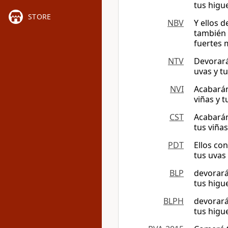
tus higu
STORE
NBV
Y ellos d
también 
fuertes 
NTV
Devorará
uvas y t
NVI
Acabarán
viñas y t
CST
Acabarán
tus viñas
PDT
Ellos co
tus uvas
BLP
devorará
tus higu
BLPH
devorará
tus higu