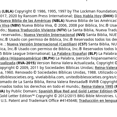
s
(LBLA)
Copyright © 1986, 1995, 1997 by The Lockman Foundation
2017, 2020 by Ransom Press International;
Dios Habla Hoy
(DHH)
D
Nueva Biblia de las Américas
(NBLA)
Nueva Biblia de las América
a Viva
(NBV)
Nueva Biblia Viva, © 2006, 2008 por Biblica, Inc.® Usa
ndo.;
Nueva Traducción Viviente
(NTV)
La Santa Biblia, Nueva Trad
s reservados.;
Nueva Versión Internacional
(NVI)
Santa Biblia, N
 Inc.® Usado con permiso de Biblica, Inc.® Reservados todos los d
e. ;
Nueva Versión Internacional (Castilian)
(CST)
Santa Biblia, N
lica, Inc.® Usado con permiso de Biblica, Inc.® Reservados todos 
 Bible League International;
La Palabra (España)
(BLP)
La Palabra,
labra (Hispanoamérica)
(BLPH)
La Palabra, (versión hispanoameric
tualizada
(RVA-2015)
Version Reina Valera Actualizada, Copyright 
opyright © 2009, 2011 by Sociedades Bíblicas Unidas;
Reina-Valer
na, 1960. Renovado © Sociedades Bíblicas Unidas, 1988. Utilizado c
dbiblesocieties.org, vivelabiblia.com, unitedbiblesocieties.org/es/
tomado de La Santa Biblia, Reina Valera Revisada® RVR® Copyright
rvados todos los derechos en todo el mundo.;
Reina-Valera 1995
(
VA)
by Public Domain;
Spanish Blue Red and Gold Letter Edition
(S
old Letter Edition™ Copyright © 2012/2015 BRG Bible Ministries. Us
 U.S. Patent and Trademark Office #4145648;
Traducción en lengua