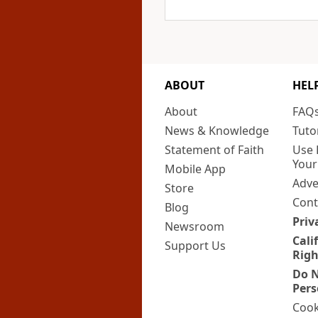
ABOUT
HEL
About
FAQ
News & Knowledge
Tuto
Statement of Faith
Use 
Your
Mobile App
Adve
Store
Cont
Blog
Priv
Newsroom
Cali
Support Us
Righ
Do N
Pers
Cook