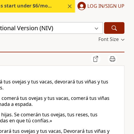
s start under $6/month.
Start free.
LOG IN/SIGN UP
ional Version (NIV)
Font Size
á tus ovejas y tus vacas, devorará tus viñas y tus
s.
; comerá tus ovejas y tus vacas, comerá tus viñas
 nada a espada.
hijas. Se comerán tus ovejas, tus reses, tus
adas en que tú confías.»
orará tus ovejas y tus vacas, Devorará tus viñas y