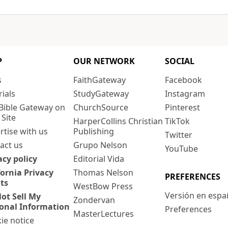
P
OUR NETWORK
SOCIAL
s
FaithGateway
Facebook
rials
StudyGateway
Instagram
Bible Gateway on
ChurchSource
Pinterest
 Site
HarperCollins Christian
TikTok
rtise with us
Publishing
Twitter
act us
Grupo Nelson
YouTube
acy policy
Editorial Vida
fornia Privacy
Thomas Nelson
PREFERENCES
ts
WestBow Press
Versión en espa
ot Sell My
Zondervan
onal Information
Preferences
MasterLectures
ie notice