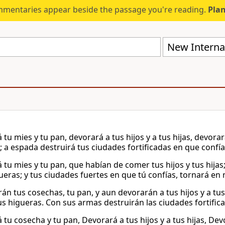
mmentaries appear beside the passage you're reading.
Plan
New Internat
tu mies y tu pan, devorará a tus hijos y a tus hijas, devorar
; a espada destruirá tus ciudades fortificadas en que confía
 tu mies y tu pan, que habían de comer tus hijos y tus hijas
gueras; y tus ciudades fuertes en que tú confías, tornará en
n tus cosechas, tu pan, y aun devorarán a tus hijos y a tus 
tus higueras. Con sus armas destruirán las ciudades fortific
tu cosecha y tu pan, Devorará a tus hijos y a tus hijas, Dev