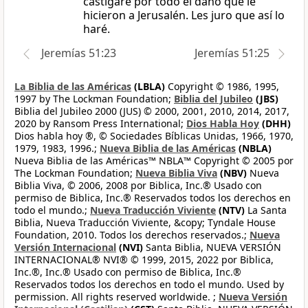
castigaré por todo el daño que le
hicieron a Jerusalén. Les juro que así lo
haré.
Jeremías 51:23
Jeremías 51:25
La Biblia de las Américas
(LBLA)
Copyright © 1986, 1995,
1997 by The Lockman Foundation;
Biblia del Jubileo
(JBS)
Biblia del Jubileo 2000 (JUS) © 2000, 2001, 2010, 2014, 2017,
2020 by Ransom Press International;
Dios Habla Hoy
(DHH)
Dios habla hoy ®, © Sociedades Bíblicas Unidas, 1966, 1970,
1979, 1983, 1996.;
Nueva Biblia de las Américas
(NBLA)
Nueva Biblia de las Américas™ NBLA™ Copyright © 2005 por
The Lockman Foundation;
Nueva Biblia Viva
(NBV)
Nueva
Biblia Viva, © 2006, 2008 por Biblica, Inc.® Usado con
permiso de Biblica, Inc.® Reservados todos los derechos en
todo el mundo.;
Nueva Traducción Viviente
(NTV)
La Santa
Biblia, Nueva Traducción Viviente, &copy; Tyndale House
Foundation, 2010. Todos los derechos reservados.;
Nueva
Versión Internacional
(NVI)
Santa Biblia, NUEVA VERSIÓN
INTERNACIONAL® NVI® © 1999, 2015, 2022 por Biblica,
Inc.®, Inc.® Usado con permiso de Biblica, Inc.®
Reservados todos los derechos en todo el mundo. Used by
permission. All rights reserved worldwide. ;
Nueva Versión