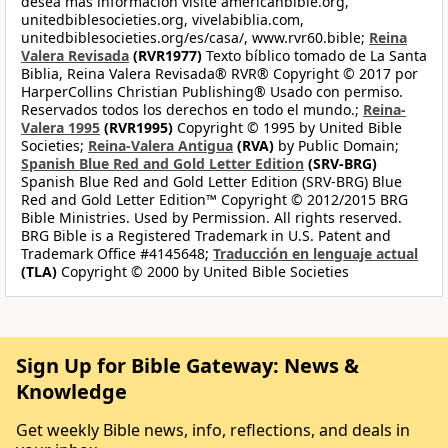
desea más información visite americanbible.org,
unitedbiblesocieties.org, vivelabiblia.com,
unitedbiblesocieties.org/es/casa/, www.rvr60.bible;
Reina
Valera Revisada
(RVR1977)
Texto bíblico tomado de La Santa
Biblia, Reina Valera Revisada® RVR® Copyright © 2017 por
HarperCollins Christian Publishing® Usado con permiso.
Reservados todos los derechos en todo el mundo.;
Reina-
Valera 1995
(RVR1995)
Copyright © 1995 by United Bible
Societies;
Reina-Valera Antigua
(RVA)
by Public Domain;
Spanish Blue Red and Gold Letter Edition
(SRV-BRG)
Spanish Blue Red and Gold Letter Edition (SRV-BRG) Blue
Red and Gold Letter Edition™ Copyright © 2012/2015 BRG
Bible Ministries. Used by Permission. All rights reserved.
BRG Bible is a Registered Trademark in U.S. Patent and
Trademark Office #4145648;
Traducción en lenguaje actual
(TLA)
Copyright © 2000 by United Bible Societies
Sign Up for Bible Gateway: News &
Knowledge
Get weekly Bible news, info, reflections, and deals in