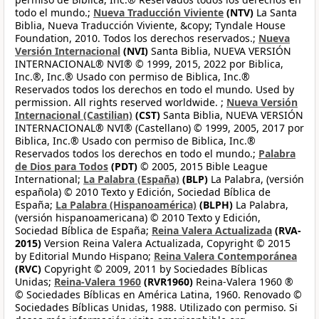
todo el mundo.;
Nueva Traducción Viviente
(NTV)
La Santa
Biblia, Nueva Traducción Viviente, &copy; Tyndale House
Foundation, 2010. Todos los derechos reservados.;
Nueva
Versión Internacional
(NVI)
Santa Biblia, NUEVA VERSIÓN
INTERNACIONAL® NVI® © 1999, 2015, 2022 por Biblica,
Inc.®, Inc.® Usado con permiso de Biblica, Inc.®
Reservados todos los derechos en todo el mundo. Used by
permission. All rights reserved worldwide. ;
Nueva Versión
Internacional (Castilian)
(CST)
Santa Biblia, NUEVA VERSIÓN
INTERNACIONAL® NVI® (Castellano) © 1999, 2005, 2017 por
Biblica, Inc.® Usado con permiso de Biblica, Inc.®
Reservados todos los derechos en todo el mundo.;
Palabra
de Dios para Todos
(PDT)
© 2005, 2015 Bible League
International;
La Palabra (España)
(BLP)
La Palabra, (versión
española) © 2010 Texto y Edición, Sociedad Bíblica de
España;
La Palabra (Hispanoamérica)
(BLPH)
La Palabra,
(versión hispanoamericana) © 2010 Texto y Edición,
Sociedad Bíblica de España;
Reina Valera Actualizada
(RVA-
2015)
Version Reina Valera Actualizada, Copyright © 2015
by Editorial Mundo Hispano;
Reina Valera Contemporánea
(RVC)
Copyright © 2009, 2011 by Sociedades Bíblicas
Unidas;
Reina-Valera 1960
(RVR1960)
Reina-Valera 1960 ®
© Sociedades Bíblicas en América Latina, 1960. Renovado ©
Sociedades Bíblicas Unidas, 1988. Utilizado con permiso. Si