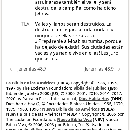
arruinaráse también el valle, y será
destruída la campiña, como ha dicho
Jehová.
TLA
Valles y llanos serán destruidos. La
destrucción llegará a toda ciudad, y
ninguna de ellas se salvará.
»¡Prepárenle a Moab su tumba, porque
ha dejado de existir! ¡Sus ciudades están
vacías y ya nadie vive en ellas! Les juro
que así es.
Jeremías 48:7
Jeremías 48:9
La Biblia de las Américas
(LBLA)
Copyright © 1986, 1995,
1997 by The Lockman Foundation;
Biblia del Jubileo
(JBS)
Biblia del Jubileo 2000 (JUS) © 2000, 2001, 2010, 2014, 2017,
2020 by Ransom Press International;
Dios Habla Hoy
(DHH)
Dios habla hoy ®, © Sociedades Bíblicas Unidas, 1966, 1970,
1979, 1983, 1996.;
Nueva Biblia de las Américas
(NBLA)
Nueva Biblia de las Américas™ NBLA™ Copyright © 2005 por
The Lockman Foundation;
Nueva Biblia Viva
(NBV)
Nueva
Biblia Viva, © 2006, 2008 por Biblica, Inc.® Usado con
permiso de Biblica, Inc.® Reservados todos los derechos en