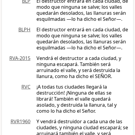
BLP
El destructor entrará en cada ciudad, de
modo que ninguna se salve; los valles
quedarán desolados, las llanuras serán
esquilmadas —lo ha dicho el Señor—.
BLPH
El destructor entrará en cada ciudad, de
modo que ninguna se salve; los valles
quedarán desolados, las llanuras serán
esquilmadas —lo ha dicho el Señor—.
RVA-2015
Vendrá el destructor a cada ciudad, y
ninguna escapará. También será
arruinado el valle, y será destruida la
llanura, como ha dicho el SEÑOR.
RVC
¡A todas tus ciudades llegará la
destrucción! ¡Ninguna de ellas se
librará! También el valle quedará
asolado, y destruida la llanura, tal y
como lo ha dicho el Señor.
RVR1960
Y vendrá destruidor a cada una de las
ciudades, y ninguna ciudad escapará; se
arruinará también el valle, y será