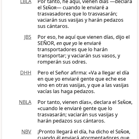
LBLA
Por tanto, he aquí, vienen días —declara
el
Señor
— cuando le enviaré a
trasvasadores que lo trasvasarán;
vaciarán sus vasijas y harán pedazos
sus cántaros.
JBS
Por eso, he aquí que vienen días, dijo el
SEÑOR,
en que yo
le enviaré
transportadores que lo harán
transportar; y vaciarán sus vasos, y
romperán sus odres.
DHH
Pero el Señor afirma: «Va a llegar el día
en que yo enviaré gente que eche ese
vino en otras vasijas, y que a las vasijas
vacías las haga pedazos.
NBLA
Por tanto, vienen días», declara el
Señor
,
«cuando le enviaré gente que lo
trasvasarán; vaciarán sus vasijas y
harán pedazos sus cántaros.
NBV
¡Pronto llegará el día, ha dicho el
Señor
,
cuando él enviará atormentadores que