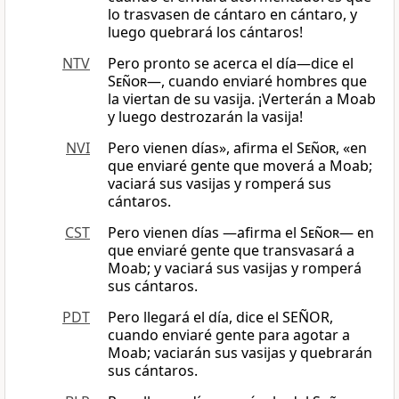
lo trasvasen de cántaro en cántaro, y
luego quebrará los cántaros!
NTV
Pero pronto se acerca el día—dice el
Señor
—, cuando enviaré hombres que
la viertan de su vasija. ¡Verterán a Moab
y luego destrozarán la vasija!
NVI
Pero vienen días», afirma el
Señor
, «en
que enviaré gente que moverá a Moab;
vaciará sus vasijas y romperá sus
cántaros.
CST
Pero vienen días —afirma el
Señor
— en
que enviaré gente que transvasará a
Moab; y vaciará sus vasijas y romperá
sus cántaros.
PDT
Pero llegará el día, dice el SEÑOR,
cuando enviaré gente para agotar a
Moab; vaciarán sus vasijas y quebrarán
sus cántaros.