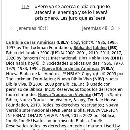
TLA
»Pero ya se acerca el día en que lo
atacará el enemigo y se lo llevará
prisionero. Les juro que así será.
Jeremías 48:11
Jeremías 48:13
La Biblia de las Américas
(LBLA)
Copyright © 1986, 1995,
1997 by The Lockman Foundation;
Biblia del Jubileo
(JBS)
Biblia del Jubileo 2000 (JUS) © 2000, 2001, 2010, 2014, 2017,
2020 by Ransom Press International;
Dios Habla Hoy
(DHH)
Dios habla hoy ®, © Sociedades Bíblicas Unidas, 1966, 1970,
1979, 1983, 1996.;
Nueva Biblia de las Américas
(NBLA)
Nueva Biblia de las Américas™ NBLA™ Copyright © 2005 por
The Lockman Foundation;
Nueva Biblia Viva
(NBV)
Nueva
Biblia Viva, © 2006, 2008 por Biblica, Inc.® Usado con
permiso de Biblica, Inc.® Reservados todos los derechos en
todo el mundo.;
Nueva Traducción Viviente
(NTV)
La Santa
Biblia, Nueva Traducción Viviente, &copy; Tyndale House
Foundation, 2010. Todos los derechos reservados.;
Nueva
Versión Internacional
(NVI)
Santa Biblia, NUEVA VERSIÓN
INTERNACIONAL® NVI® © 1999, 2015, 2022 por Biblica,
Inc.®, Inc.® Usado con permiso de Biblica, Inc.®
Reservados todos los derechos en todo el mundo. Used by