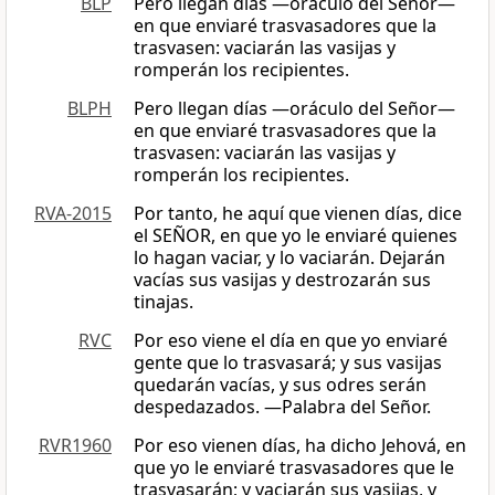
BLP
Pero llegan días —oráculo del Señor—
en que enviaré trasvasadores que la
trasvasen: vaciarán las vasijas y
romperán los recipientes.
BLPH
Pero llegan días —oráculo del Señor—
en que enviaré trasvasadores que la
trasvasen: vaciarán las vasijas y
romperán los recipientes.
RVA-2015
Por tanto, he aquí que vienen días, dice
el SEÑOR, en que yo le enviaré quienes
lo hagan vaciar, y lo vaciarán. Dejarán
vacías sus vasijas y destrozarán sus
tinajas.
RVC
Por eso viene el día en que yo enviaré
gente que lo trasvasará; y sus vasijas
quedarán vacías, y sus odres serán
despedazados. —Palabra del Señor.
RVR1960
Por eso vienen días, ha dicho Jehová, en
que yo le enviaré trasvasadores que le
trasvasarán; y vaciarán sus vasijas, y