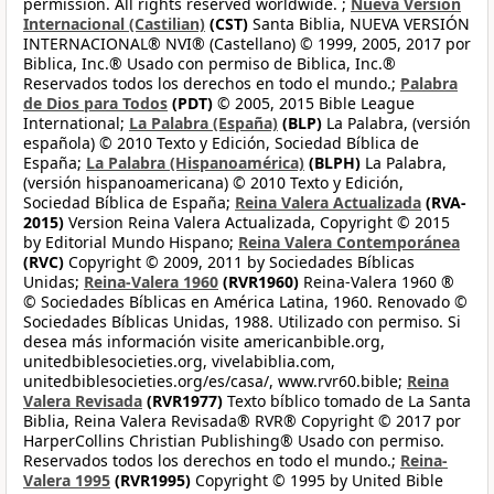
permission. All rights reserved worldwide. ;
Nueva Versión
Internacional (Castilian)
(CST)
Santa Biblia, NUEVA VERSIÓN
INTERNACIONAL® NVI® (Castellano) © 1999, 2005, 2017 por
Biblica, Inc.® Usado con permiso de Biblica, Inc.®
Reservados todos los derechos en todo el mundo.;
Palabra
de Dios para Todos
(PDT)
© 2005, 2015 Bible League
International;
La Palabra (España)
(BLP)
La Palabra, (versión
española) © 2010 Texto y Edición, Sociedad Bíblica de
España;
La Palabra (Hispanoamérica)
(BLPH)
La Palabra,
(versión hispanoamericana) © 2010 Texto y Edición,
Sociedad Bíblica de España;
Reina Valera Actualizada
(RVA-
2015)
Version Reina Valera Actualizada, Copyright © 2015
by Editorial Mundo Hispano;
Reina Valera Contemporánea
(RVC)
Copyright © 2009, 2011 by Sociedades Bíblicas
Unidas;
Reina-Valera 1960
(RVR1960)
Reina-Valera 1960 ®
© Sociedades Bíblicas en América Latina, 1960. Renovado ©
Sociedades Bíblicas Unidas, 1988. Utilizado con permiso. Si
desea más información visite americanbible.org,
unitedbiblesocieties.org, vivelabiblia.com,
unitedbiblesocieties.org/es/casa/, www.rvr60.bible;
Reina
Valera Revisada
(RVR1977)
Texto bíblico tomado de La Santa
Biblia, Reina Valera Revisada® RVR® Copyright © 2017 por
HarperCollins Christian Publishing® Usado con permiso.
Reservados todos los derechos en todo el mundo.;
Reina-
Valera 1995
(RVR1995)
Copyright © 1995 by United Bible