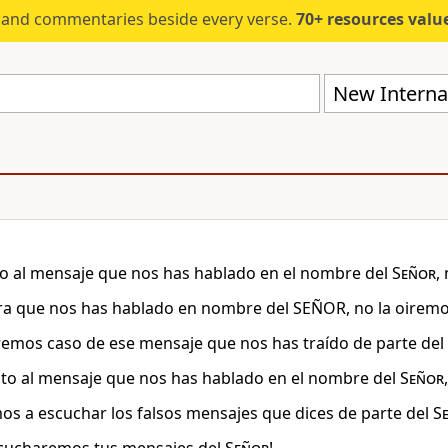
s and commentaries beside every verse.
70+ resources valued at $5,
New Internat
o al mensaje que nos has hablado en el nombre del
Señor
,
ra que nos has hablado en nombre del SEÑOR, no la oiremos
mos caso de ese mensaje que nos has traído de parte del 
to al mensaje que nos has hablado en el nombre del
Señor
os a escuchar los falsos mensajes que dices de parte del
S