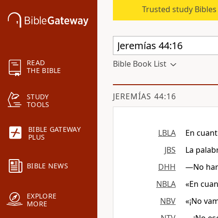
Trusted study Bible
READ
Bible Book List
THE BIBLE
JEREMÍAS 44:16
STUDY
TOOLS
BIBLE GATEWAY
LBLA
En cuant
PLUS
JBS
La palab
BIBLE NEWS
DHH
—No hare
NBLA
«En cuan
EXPLORE
NBV
«¡No vam
MORE