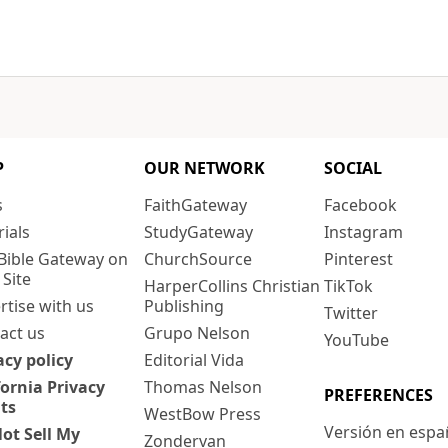
P
OUR NETWORK
SOCIAL
s
FaithGateway
Facebook
rials
StudyGateway
Instagram
Bible Gateway on
ChurchSource
Pinterest
 Site
HarperCollins Christian
TikTok
rtise with us
Publishing
Twitter
act us
Grupo Nelson
YouTube
acy policy
Editorial Vida
fornia Privacy
Thomas Nelson
PREFERENCES
ts
WestBow Press
Versión en espa
ot Sell My
Zondervan