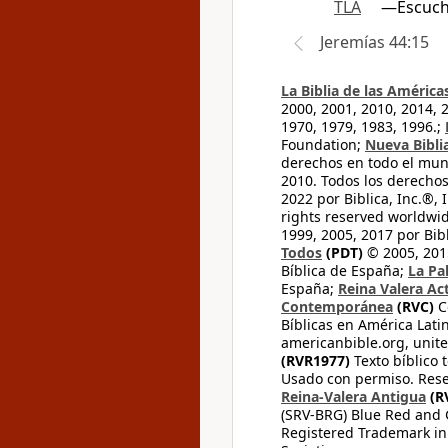
TLA
—Escucha
Jeremías 44:15
La Biblia de las América
2000, 2001, 2010, 2014, 
1970, 1979, 1983, 1996.;
Foundation;
Nueva Bibli
derechos en todo el mu
2010. Todos los derecho
2022 por Biblica, Inc.®,
rights reserved worldwid
1999, 2005, 2017 por Bib
Todos
(PDT)
© 2005, 2015
Bíblica de España;
La Pa
España;
Reina Valera Ac
Contemporánea
(RVC)
C
Bíblicas en América Lati
americanbible.org, unite
(RVR1977)
Texto bíblico 
Usado con permiso. Rese
Reina-Valera Antigua
(R
(SRV-BRG) Blue Red and G
Registered Trademark in