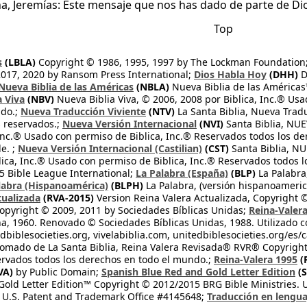
, Jeremías: Este mensaje que nos has dado de parte de Dio
Top
s
(LBLA)
Copyright © 1986, 1995, 1997 by The Lockman Foundation
2017, 2020 by Ransom Press International;
Dios Habla Hoy
(DHH)
D
Nueva Biblia de las Américas
(NBLA)
Nueva Biblia de las América
a Viva
(NBV)
Nueva Biblia Viva, © 2006, 2008 por Biblica, Inc.® Usa
ndo.;
Nueva Traducción Viviente
(NTV)
La Santa Biblia, Nueva Trad
s reservados.;
Nueva Versión Internacional
(NVI)
Santa Biblia, N
 Inc.® Usado con permiso de Biblica, Inc.® Reservados todos los d
e. ;
Nueva Versión Internacional (Castilian)
(CST)
Santa Biblia, N
lica, Inc.® Usado con permiso de Biblica, Inc.® Reservados todos 
 Bible League International;
La Palabra (España)
(BLP)
La Palabra,
labra (Hispanoamérica)
(BLPH)
La Palabra, (versión hispanoameric
tualizada
(RVA-2015)
Version Reina Valera Actualizada, Copyright 
opyright © 2009, 2011 by Sociedades Bíblicas Unidas;
Reina-Valer
na, 1960. Renovado © Sociedades Bíblicas Unidas, 1988. Utilizado c
dbiblesocieties.org, vivelabiblia.com, unitedbiblesocieties.org/es/
tomado de La Santa Biblia, Reina Valera Revisada® RVR® Copyright
rvados todos los derechos en todo el mundo.;
Reina-Valera 1995
(
VA)
by Public Domain;
Spanish Blue Red and Gold Letter Edition
(S
old Letter Edition™ Copyright © 2012/2015 BRG Bible Ministries. Us
 U.S. Patent and Trademark Office #4145648;
Traducción en lengua