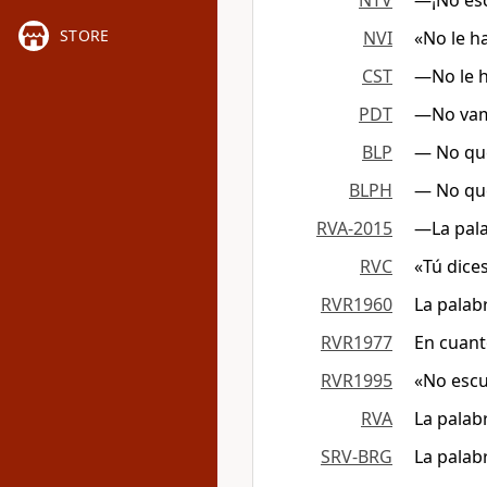
NTV
—¡No es
STORE
NVI
«No le h
CST
―No le h
PDT
—No vamo
BLP
— No que
BLPH
— No que
RVA-2015
—La pala
RVC
«Tú dice
RVR1960
La palab
RVR1977
En cuant
RVR1995
«No escu
RVA
La palab
SRV-BRG
La palab