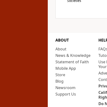
Societies
ABOUT
HEL
About
FAQ
News & Knowledge
Tuto
Statement of Faith
Use 
Your
Mobile App
Adve
Store
Cont
Blog
Priv
Newsroom
Cali
Support Us
Righ
Do N