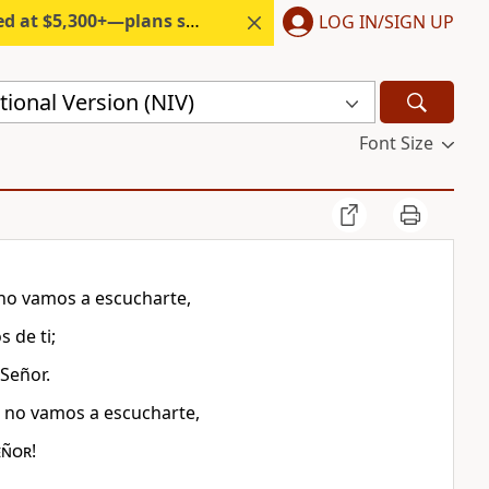
300+—plans start under $6/month.
LOG IN/SIGN UP
ional Version (NIV)
Font Size
 no vamos a escucharte,
 de ti;
Señor.
, no vamos a escucharte,
eñor
!