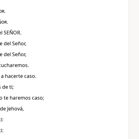
or
.
ñor
.
el SEÑOR.
 del Señor,
 del Señor,
scucharemos.
a hacerte caso.
de ti;
o te haremos caso;
de Jehová,
i:
i: