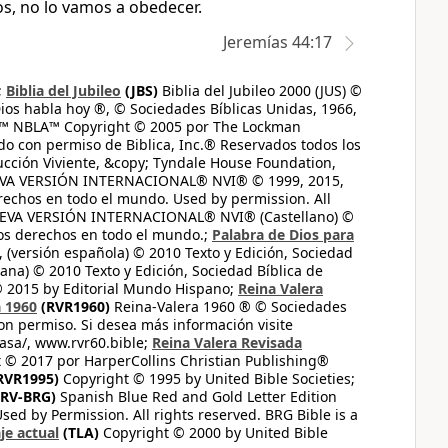
s, no lo vamos a obedecer.
Jeremías 44:17
;
Biblia del Jubileo
(JBS)
Biblia del Jubileo 2000 (JUS) ©
ios habla hoy ®, © Sociedades Bíblicas Unidas, 1966,
s™ NBLA™ Copyright © 2005 por The Lockman
do con permiso de Biblica, Inc.® Reservados todos los
ucción Viviente, &copy; Tyndale House Foundation,
UEVA VERSIÓN INTERNACIONAL® NVI® © 1999, 2015,
erechos en todo el mundo. Used by permission. All
UEVA VERSIÓN INTERNACIONAL® NVI® (Castellano) ©
los derechos en todo el mundo.;
Palabra de Dios para
 (versión española) © 2010 Texto y Edición, Sociedad
ana) © 2010 Texto y Edición, Sociedad Bíblica de
© 2015 by Editorial Mundo Hispano;
Reina Valera
a 1960
(RVR1960)
Reina-Valera 1960 ® © Sociedades
on permiso. Si desea más información visite
casa/, www.rvr60.bible;
Reina Valera Revisada
 © 2017 por HarperCollins Christian Publishing®
RVR1995)
Copyright © 1995 by United Bible Societies;
RV-BRG)
Spanish Blue Red and Gold Letter Edition
ed by Permission. All rights reserved. BRG Bible is a
je actual
(TLA)
Copyright © 2000 by United Bible