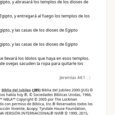
ipto, y abrasará los templos de los dioses de
Egipto, y entregará al fuego los templos de los
ipto, y las casas de los dioses de Egipto
ipto, y las casas de los dioses de Egipto
e llevará los ídolos que haya en esos templos.
 de ovejas sacuden la ropa para quitarle los
Jeremías 44:1
;
Biblia del Jubileo
(JBS)
Biblia del Jubileo 2000 (JUS) ©
ios habla hoy ®, © Sociedades Bíblicas Unidas, 1966,
s™ NBLA™ Copyright © 2005 por The Lockman
do con permiso de Biblica, Inc.® Reservados todos los
ucción Viviente, &copy; Tyndale House Foundation,
UEVA VERSIÓN INTERNACIONAL® NVI® © 1999, 2015,