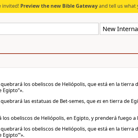
 invited!
Preview the new Bible Gateway
and tell us what 
New Internat
quebrará los obeliscos de Heliópolis, que está en la tierra 
e Egipto”».
quebrará las estatuas de Bet-semes, que
es
en tierra de Eg
 los obeliscos de Heliópolis, en Egipto, y prenderá fuego a 
quebrará los obeliscos de Heliópolis, que está en la tierra 
 Egipto’”».