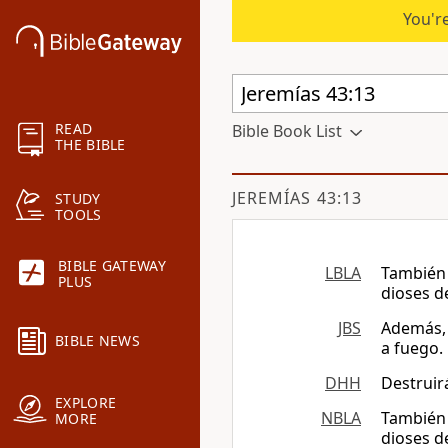
You're
READ
Bible Book List
THE BIBLE
JEREMÍAS 43:13
STUDY
TOOLS
BIBLE GATEWAY
LBLA
También 
PLUS
dioses d
JBS
Además, 
BIBLE NEWS
a fuego.
DHH
Destruirá
EXPLORE
NBLA
También 
MORE
dioses de