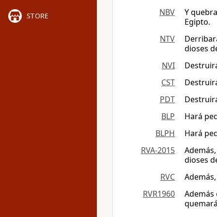
NBV
Y quebra
STORE
Egipto.
NTV
Derribar
dioses de
NVI
Destruir
CST
Destruir
PDT
Destruir
BLP
Hará peda
BLPH
Hará peda
RVA-2015
Además, r
dioses de
RVC
Además, 
RVR1960
Además q
quemará