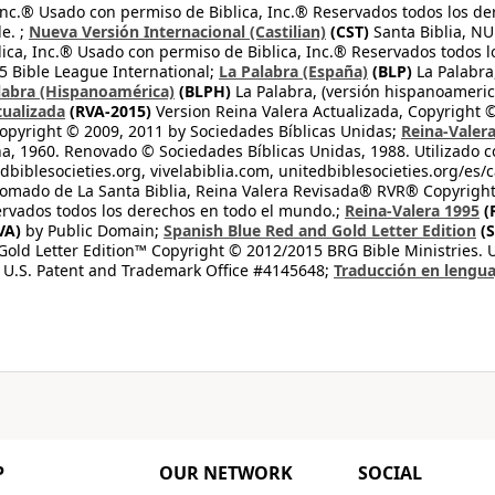
 Inc.® Usado con permiso de Biblica, Inc.® Reservados todos los d
e. ;
Nueva Versión Internacional (Castilian)
(CST)
Santa Biblia, N
lica, Inc.® Usado con permiso de Biblica, Inc.® Reservados todos 
 Bible League International;
La Palabra (España)
(BLP)
La Palabra,
labra (Hispanoamérica)
(BLPH)
La Palabra, (versión hispanoameric
tualizada
(RVA-2015)
Version Reina Valera Actualizada, Copyright 
opyright © 2009, 2011 by Sociedades Bíblicas Unidas;
Reina-Valer
na, 1960. Renovado © Sociedades Bíblicas Unidas, 1988. Utilizado c
dbiblesocieties.org, vivelabiblia.com, unitedbiblesocieties.org/es/
tomado de La Santa Biblia, Reina Valera Revisada® RVR® Copyright
rvados todos los derechos en todo el mundo.;
Reina-Valera 1995
(
VA)
by Public Domain;
Spanish Blue Red and Gold Letter Edition
(S
old Letter Edition™ Copyright © 2012/2015 BRG Bible Ministries. Us
 U.S. Patent and Trademark Office #4145648;
Traducción en lengua
P
OUR NETWORK
SOCIAL