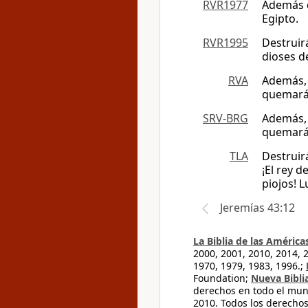
RVR1977
Además q
Egipto.
RVR1995
Destruir
dioses d
RVA
Además, 
quemará
SRV-BRG
Además, 
quemará
TLA
Destruir
¡El rey 
piojos! L
Jeremías 43:12
La Biblia de las América
2000, 2001, 2010, 2014, 
1970, 1979, 1983, 1996.;
Foundation;
Nueva Bibli
derechos en todo el mu
2010. Todos los derecho