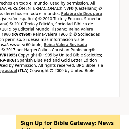
erechos en todo el mundo. Used by permission. All
UEVA VERSIÓN INTERNACIONAL® NVI® (Castellano) ©
los derechos en todo el mundo.;
Palabra de Dios para
 (versión española) © 2010 Texto y Edición, Sociedad
ana) © 2010 Texto y Edición, Sociedad Bíblica de
© 2015 by Editorial Mundo Hispano;
Reina Valera
a 1960
(RVR1960)
Reina-Valera 1960 ® © Sociedades
on permiso. Si desea más información visite
casa/, www.rvr60.bible;
Reina Valera Revisada
 © 2017 por HarperCollins Christian Publishing®
RVR1995)
Copyright © 1995 by United Bible Societies;
RV-BRG)
Spanish Blue Red and Gold Letter Edition
ed by Permission. All rights reserved. BRG Bible is a
je actual
(TLA)
Copyright © 2000 by United Bible
Sign Up for Bible Gateway: News