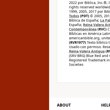
2022 por Biblica, Inc.®,
rights reserved worldwid
1999, 2005, 2017 por Bib
Todos
(PDT)
© 2005, 2015
Bíblica de España;
La Pa
España;
Reina Valera Ac
Contemporánea
(RVC)
C
Bíblicas en América Lati
americanbible.org, unite
(RVR1977)
Texto bíblico 
Usado con permiso. Rese
Reina-Valera Antigua
(R
(SRV-BRG) Blue Red and G
Registered Trademark in
Societies
ABOUT
HEL