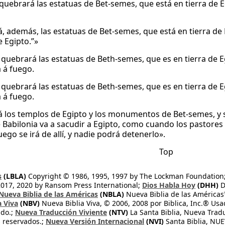
uebrará las estatuas de Bet-semes, que está en tierra de Eg
á, además, las estatuas de Bet-semes, que está en tierra de 
e Egipto.”»
quebrará las estatuas de Beth-semes, que es en tierra de Eg
 á fuego.
quebrará las estatuas de Beth-semes, que es en tierra de Eg
 á fuego.
á los templos de Egipto y los monumentos de Bet-semes, y s
de Babilonia va a sacudir a Egipto, como cuando los pastores
uego se irá de allí, y nadie podrá detenerlo».
Top
s
(LBLA)
Copyright © 1986, 1995, 1997 by The Lockman Foundation
2017, 2020 by Ransom Press International;
Dios Habla Hoy
(DHH)
D
Nueva Biblia de las Américas
(NBLA)
Nueva Biblia de las América
a Viva
(NBV)
Nueva Biblia Viva, © 2006, 2008 por Biblica, Inc.® Usa
ndo.;
Nueva Traducción Viviente
(NTV)
La Santa Biblia, Nueva Trad
s reservados.;
Nueva Versión Internacional
(NVI)
Santa Biblia, N