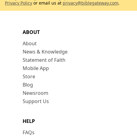
Privacy Policy
or email us at
privacy@biblegateway.com
.
ABOUT
About
News & Knowledge
Statement of Faith
Mobile App
Store
Blog
Newsroom
Support Us
HELP
FAQs