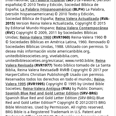
española) © 2010 Texto y Edición, Sociedad Bíblica de
España;
La Palabra (Hispanoamérica)
(BLPH)
La Palabra,
(versión hispanoamericana) © 2010 Texto y Edición,
Sociedad Bíblica de España;
Reina Valera Actualizada
(RVA-
2015)
Version Reina Valera Actualizada, Copyright © 2015
by Editorial Mundo Hispano;
Reina Valera Contemporánea
(RVC)
Copyright © 2009, 2011 by Sociedades Bíblicas
Unidas;
Reina-Valera 1960
(RVR1960)
Reina-Valera 1960 ®
© Sociedades Bíblicas en América Latina, 1960. Renovado ©
Sociedades Bíblicas Unidas, 1988. Utilizado con permiso. Si
desea más información visite americanbible.org,
unitedbiblesocieties.org, vivelabiblia.com,
unitedbiblesocieties.org/es/casa/, www.rvr60.bible;
Reina
Valera Revisada
(RVR1977)
Texto bíblico tomado de La Santa
Biblia, Reina Valera Revisada® RVR® Copyright © 2017 por
HarperCollins Christian Publishing® Usado con permiso.
Reservados todos los derechos en todo el mundo.;
Reina-
Valera 1995
(RVR1995)
Copyright © 1995 by United Bible
Societies;
Reina-Valera Antigua
(RVA)
by Public Domain;
Spanish Blue Red and Gold Letter Edition
(SRV-BRG)
Spanish Blue Red and Gold Letter Edition (SRV-BRG) Blue
Red and Gold Letter Edition™ Copyright © 2012/2015 BRG
Bible Ministries. Used by Permission. All rights reserved.
BRG Bible is a Registered Trademark in U.S. Patent and