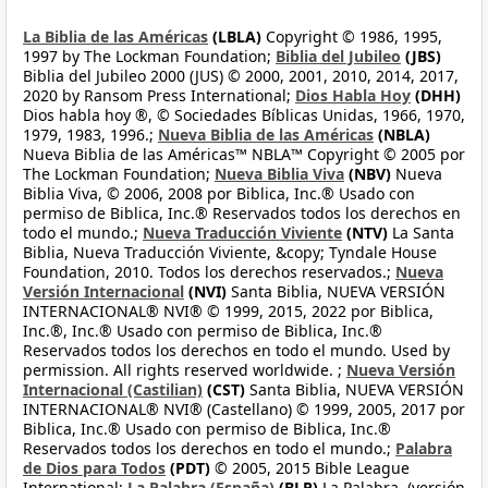
La Biblia de las Américas
(LBLA)
Copyright © 1986, 1995,
1997 by The Lockman Foundation;
Biblia del Jubileo
(JBS)
Biblia del Jubileo 2000 (JUS) © 2000, 2001, 2010, 2014, 2017,
2020 by Ransom Press International;
Dios Habla Hoy
(DHH)
Dios habla hoy ®, © Sociedades Bíblicas Unidas, 1966, 1970,
1979, 1983, 1996.;
Nueva Biblia de las Américas
(NBLA)
Nueva Biblia de las Américas™ NBLA™ Copyright © 2005 por
The Lockman Foundation;
Nueva Biblia Viva
(NBV)
Nueva
Biblia Viva, © 2006, 2008 por Biblica, Inc.® Usado con
permiso de Biblica, Inc.® Reservados todos los derechos en
todo el mundo.;
Nueva Traducción Viviente
(NTV)
La Santa
Biblia, Nueva Traducción Viviente, &copy; Tyndale House
Foundation, 2010. Todos los derechos reservados.;
Nueva
Versión Internacional
(NVI)
Santa Biblia, NUEVA VERSIÓN
INTERNACIONAL® NVI® © 1999, 2015, 2022 por Biblica,
Inc.®, Inc.® Usado con permiso de Biblica, Inc.®
Reservados todos los derechos en todo el mundo. Used by
permission. All rights reserved worldwide. ;
Nueva Versión
Internacional (Castilian)
(CST)
Santa Biblia, NUEVA VERSIÓN
INTERNACIONAL® NVI® (Castellano) © 1999, 2005, 2017 por
Biblica, Inc.® Usado con permiso de Biblica, Inc.®
Reservados todos los derechos en todo el mundo.;
Palabra
de Dios para Todos
(PDT)
© 2005, 2015 Bible League
International;
La Palabra (España)
(BLP)
La Palabra, (versión