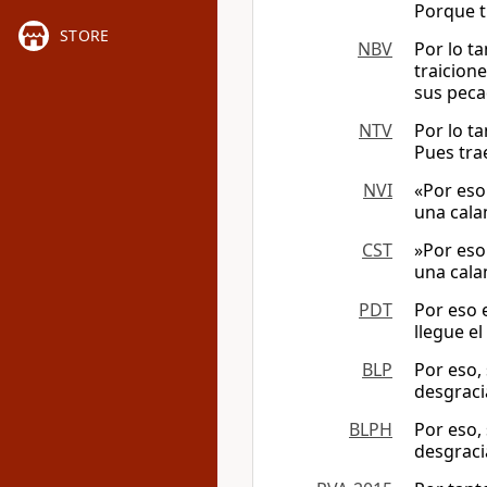
Porque t
STORE
NBV
Por lo t
traicion
sus peca
NTV
Por lo t
Pues tra
NVI
«Por eso
una cala
CST
»Por eso
una cala
PDT
Por eso 
llegue el
BLP
Por eso, 
desgraci
BLPH
Por eso, 
desgraci