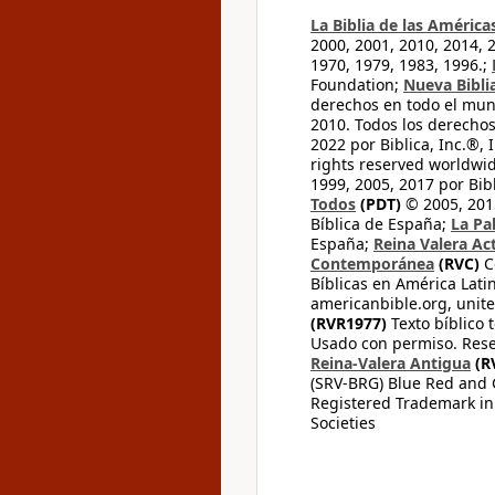
La Biblia de las América
2000, 2001, 2010, 2014, 
1970, 1979, 1983, 1996.;
Foundation;
Nueva Bibli
derechos en todo el mu
2010. Todos los derecho
2022 por Biblica, Inc.®,
rights reserved worldwid
1999, 2005, 2017 por Bib
Todos
(PDT)
© 2005, 2015
Bíblica de España;
La Pa
España;
Reina Valera Ac
Contemporánea
(RVC)
C
Bíblicas en América Lati
americanbible.org, unite
(RVR1977)
Texto bíblico 
Usado con permiso. Rese
Reina-Valera Antigua
(R
(SRV-BRG) Blue Red and G
Registered Trademark in
Societies