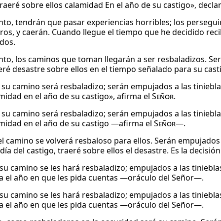
raeré sobre ellos calamidad En el año de su castigo», decla
anto, tendrán que pasar experiencias horribles; los perseg
eros, y caerán. Cuando llegue el tiempo que he decidido rec
dos.
anto, los caminos que toman llegarán a ser resbaladizos. Ser
eré desastre sobre ellos en el tiempo señalado para su casti
 su camino será resbaladizo; serán empujados a las tinieblas
midad en el año de su castigo», afirma el
Señor
.
 su camino será resbaladizo; serán empujados a las tinieblas
midad en el año de su castigo —afirma el
Señor
—.
el camino se volverá resbaloso para ellos. Serán empujados 
 día del castigo, traeré sobre ellos el desastre. Es la decisi
su camino se les hará resbaladizo; empujados a las tinieblas,
a el año en que les pida cuentas —oráculo del Señor—.
su camino se les hará resbaladizo; empujados a las tinieblas,
a el año en que les pida cuentas —oráculo del Señor—.