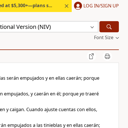
300+—plans start under $6/month.
LOG IN/SIGN UP
ional Version (NIV)
Font Size
blas serán empujados y en ellas caerán; porque
án empujados, y caerán en él; porque
yo
traeré
en y caigan. Cuando ajuste cuentas con ellos,
án empujados a las tinieblas y en ellas caerán;