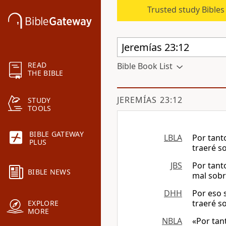
Trusted study Bible
READ
Bible Book List
THE BIBLE
JEREMÍAS 23:12
STUDY
TOOLS
BIBLE GATEWAY
LBLA
Por tant
PLUS
traeré s
JBS
Por tant
BIBLE NEWS
mal sobre
DHH
Por eso 
traeré so
EXPLORE
MORE
NBLA
«Por tan