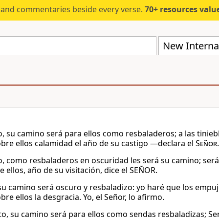
s and commentaries beside every verse.
70+ resources valued at $5,
New Internat
o, su camino será para ellos como resbaladeros; a las tinie
obre ellos calamidad el año de su castigo —declara el
Señor
.
o, como resbaladeros en oscuridad les será su camino; ser
 ellos, año de su visitación, dice el SEÑOR.
su camino será oscuro y resbaladizo: yo haré que los empuj
bre ellos la desgracia. Yo, el Señor, lo afirmo.
to, su camino será para ellos como sendas resbaladizas; Ser