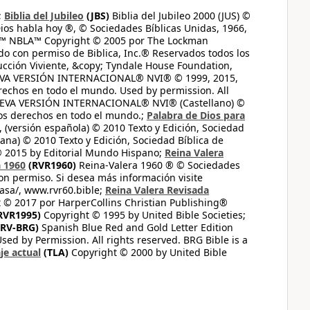
;
Biblia del Jubileo
(JBS)
Biblia del Jubileo 2000 (JUS) ©
ios habla hoy ®, © Sociedades Bíblicas Unidas, 1966,
s™ NBLA™ Copyright © 2005 por The Lockman
do con permiso de Biblica, Inc.® Reservados todos los
ucción Viviente, &copy; Tyndale House Foundation,
UEVA VERSIÓN INTERNACIONAL® NVI® © 1999, 2015,
erechos en todo el mundo. Used by permission. All
UEVA VERSIÓN INTERNACIONAL® NVI® (Castellano) ©
los derechos en todo el mundo.;
Palabra de Dios para
 (versión española) © 2010 Texto y Edición, Sociedad
ana) © 2010 Texto y Edición, Sociedad Bíblica de
© 2015 by Editorial Mundo Hispano;
Reina Valera
a 1960
(RVR1960)
Reina-Valera 1960 ® © Sociedades
on permiso. Si desea más información visite
casa/, www.rvr60.bible;
Reina Valera Revisada
 © 2017 por HarperCollins Christian Publishing®
RVR1995)
Copyright © 1995 by United Bible Societies;
RV-BRG)
Spanish Blue Red and Gold Letter Edition
ed by Permission. All rights reserved. BRG Bible is a
je actual
(TLA)
Copyright © 2000 by United Bible