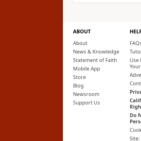
ABOUT
HEL
About
FAQ
News & Knowledge
Tuto
Statement of Faith
Use 
Your
Mobile App
Adve
Store
Cont
Blog
Priv
Newsroom
Cali
Support Us
Righ
Do N
Pers
Cook
Site