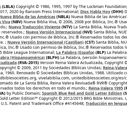
s
(LBLA)
Copyright © 1986, 1995, 1997 by The Lockman Foundation
2017, 2020 by Ransom Press International;
Dios Habla Hoy
(DHH)
D
Nueva Biblia de las Américas
(NBLA)
Nueva Biblia de las América
a Viva
(NBV)
Nueva Biblia Viva, © 2006, 2008 por Biblica, Inc.® Usa
ndo.;
Nueva Traducción Viviente
(NTV)
La Santa Biblia, Nueva Trad
s reservados.;
Nueva Versión Internacional
(NVI)
Santa Biblia, N
 Inc.® Usado con permiso de Biblica, Inc.® Reservados todos los d
e. ;
Nueva Versión Internacional (Castilian)
(CST)
Santa Biblia, N
lica, Inc.® Usado con permiso de Biblica, Inc.® Reservados todos 
 Bible League International;
La Palabra (España)
(BLP)
La Palabra,
labra (Hispanoamérica)
(BLPH)
La Palabra, (versión hispanoameric
tualizada
(RVA-2015)
Version Reina Valera Actualizada, Copyright 
opyright © 2009, 2011 by Sociedades Bíblicas Unidas;
Reina-Valer
na, 1960. Renovado © Sociedades Bíblicas Unidas, 1988. Utilizado c
dbiblesocieties.org, vivelabiblia.com, unitedbiblesocieties.org/es/
tomado de La Santa Biblia, Reina Valera Revisada® RVR® Copyright
rvados todos los derechos en todo el mundo.;
Reina-Valera 1995
(
VA)
by Public Domain;
Spanish Blue Red and Gold Letter Edition
(S
old Letter Edition™ Copyright © 2012/2015 BRG Bible Ministries. Us
 U.S. Patent and Trademark Office #4145648;
Traducción en lengua