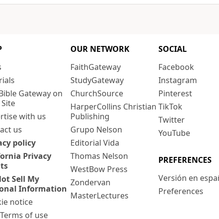
P
OUR NETWORK
SOCIAL
s
FaithGateway
Facebook
rials
StudyGateway
Instagram
Bible Gateway on
ChurchSource
Pinterest
 Site
HarperCollins Christian
TikTok
rtise with us
Publishing
Twitter
act us
Grupo Nelson
YouTube
acy policy
Editorial Vida
fornia Privacy
Thomas Nelson
PREFERENCES
ts
WestBow Press
Versión en espa
ot Sell My
Zondervan
onal Information
Preferences
MasterLectures
ie notice
: Terms of use