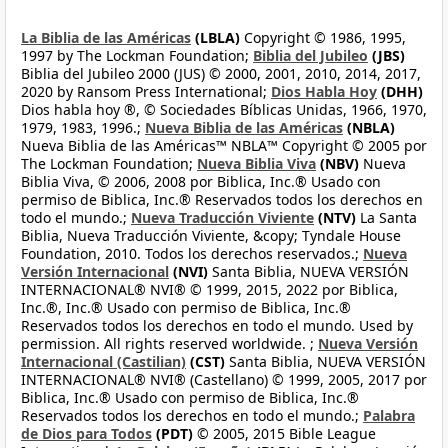
La Biblia de las Américas
(LBLA)
Copyright © 1986, 1995,
1997 by The Lockman Foundation;
Biblia del Jubileo
(JBS)
Biblia del Jubileo 2000 (JUS) © 2000, 2001, 2010, 2014, 2017,
2020 by Ransom Press International;
Dios Habla Hoy
(DHH)
Dios habla hoy ®, © Sociedades Bíblicas Unidas, 1966, 1970,
1979, 1983, 1996.;
Nueva Biblia de las Américas
(NBLA)
Nueva Biblia de las Américas™ NBLA™ Copyright © 2005 por
The Lockman Foundation;
Nueva Biblia Viva
(NBV)
Nueva
Biblia Viva, © 2006, 2008 por Biblica, Inc.® Usado con
permiso de Biblica, Inc.® Reservados todos los derechos en
todo el mundo.;
Nueva Traducción Viviente
(NTV)
La Santa
Biblia, Nueva Traducción Viviente, &copy; Tyndale House
Foundation, 2010. Todos los derechos reservados.;
Nueva
Versión Internacional
(NVI)
Santa Biblia, NUEVA VERSIÓN
INTERNACIONAL® NVI® © 1999, 2015, 2022 por Biblica,
Inc.®, Inc.® Usado con permiso de Biblica, Inc.®
Reservados todos los derechos en todo el mundo. Used by
permission. All rights reserved worldwide. ;
Nueva Versión
Internacional (Castilian)
(CST)
Santa Biblia, NUEVA VERSIÓN
INTERNACIONAL® NVI® (Castellano) © 1999, 2005, 2017 por
Biblica, Inc.® Usado con permiso de Biblica, Inc.®
Reservados todos los derechos en todo el mundo.;
Palabra
de Dios para Todos
(PDT)
© 2005, 2015 Bible League