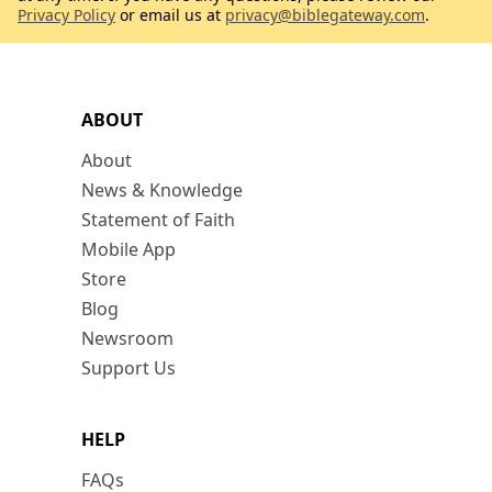
Privacy Policy
or email us at
privacy@biblegateway.com
.
ABOUT
About
News & Knowledge
Statement of Faith
Mobile App
Store
Blog
Newsroom
Support Us
HELP
FAQs