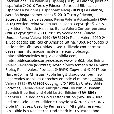
International;
La Palabra (España)
(BLP)
La Palabra, (versión
española) © 2010 Texto y Edición, Sociedad Bíblica de
España;
La Palabra (Hispanoamérica)
(BLPH)
La Palabra,
(versión hispanoamericana) © 2010 Texto y Edición,
Sociedad Bíblica de España;
Reina Valera Actualizada
(RVA-
2015)
Version Reina Valera Actualizada, Copyright © 2015
by Editorial Mundo Hispano;
Reina Valera Contemporánea
(RVC)
Copyright © 2009, 2011 by Sociedades Bíblicas
Unidas;
Reina-Valera 1960
(RVR1960)
Reina-Valera 1960 ®
© Sociedades Bíblicas en América Latina, 1960. Renovado ©
Sociedades Bíblicas Unidas, 1988. Utilizado con permiso. Si
desea más información visite americanbible.org,
unitedbiblesocieties.org, vivelabiblia.com,
unitedbiblesocieties.org/es/casa/, www.rvr60.bible;
Reina
Valera Revisada
(RVR1977)
Texto bíblico tomado de La Santa
Biblia, Reina Valera Revisada® RVR® Copyright © 2017 por
HarperCollins Christian Publishing® Usado con permiso.
Reservados todos los derechos en todo el mundo.;
Reina-
Valera 1995
(RVR1995)
Copyright © 1995 by United Bible
Societies;
Reina-Valera Antigua
(RVA)
by Public Domain;
Spanish Blue Red and Gold Letter Edition
(SRV-BRG)
Spanish Blue Red and Gold Letter Edition (SRV-BRG) Blue
Red and Gold Letter Edition™ Copyright © 2012/2015 BRG
Bible Ministries. Used by Permission. All rights reserved.
BRG Bible is a Registered Trademark in U.S. Patent and