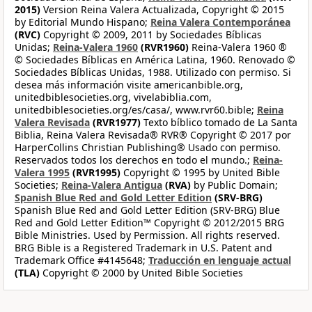
2015)
Version Reina Valera Actualizada, Copyright © 2015
by Editorial Mundo Hispano;
Reina Valera Contemporánea
(RVC)
Copyright © 2009, 2011 by Sociedades Bíblicas
Unidas;
Reina-Valera 1960
(RVR1960)
Reina-Valera 1960 ®
© Sociedades Bíblicas en América Latina, 1960. Renovado ©
Sociedades Bíblicas Unidas, 1988. Utilizado con permiso. Si
desea más información visite americanbible.org,
unitedbiblesocieties.org, vivelabiblia.com,
unitedbiblesocieties.org/es/casa/, www.rvr60.bible;
Reina
Valera Revisada
(RVR1977)
Texto bíblico tomado de La Santa
Biblia, Reina Valera Revisada® RVR® Copyright © 2017 por
HarperCollins Christian Publishing® Usado con permiso.
Reservados todos los derechos en todo el mundo.;
Reina-
Valera 1995
(RVR1995)
Copyright © 1995 by United Bible
Societies;
Reina-Valera Antigua
(RVA)
by Public Domain;
Spanish Blue Red and Gold Letter Edition
(SRV-BRG)
Spanish Blue Red and Gold Letter Edition (SRV-BRG) Blue
Red and Gold Letter Edition™ Copyright © 2012/2015 BRG
Bible Ministries. Used by Permission. All rights reserved.
BRG Bible is a Registered Trademark in U.S. Patent and
Trademark Office #4145648;
Traducción en lenguaje actual
(TLA)
Copyright © 2000 by United Bible Societies