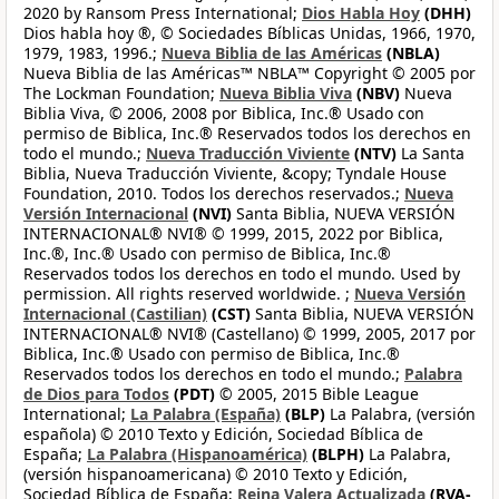
2020 by Ransom Press International;
Dios Habla Hoy
(DHH)
Dios habla hoy ®, © Sociedades Bíblicas Unidas, 1966, 1970,
1979, 1983, 1996.;
Nueva Biblia de las Américas
(NBLA)
Nueva Biblia de las Américas™ NBLA™ Copyright © 2005 por
The Lockman Foundation;
Nueva Biblia Viva
(NBV)
Nueva
Biblia Viva, © 2006, 2008 por Biblica, Inc.® Usado con
permiso de Biblica, Inc.® Reservados todos los derechos en
todo el mundo.;
Nueva Traducción Viviente
(NTV)
La Santa
Biblia, Nueva Traducción Viviente, &copy; Tyndale House
Foundation, 2010. Todos los derechos reservados.;
Nueva
Versión Internacional
(NVI)
Santa Biblia, NUEVA VERSIÓN
INTERNACIONAL® NVI® © 1999, 2015, 2022 por Biblica,
Inc.®, Inc.® Usado con permiso de Biblica, Inc.®
Reservados todos los derechos en todo el mundo. Used by
permission. All rights reserved worldwide. ;
Nueva Versión
Internacional (Castilian)
(CST)
Santa Biblia, NUEVA VERSIÓN
INTERNACIONAL® NVI® (Castellano) © 1999, 2005, 2017 por
Biblica, Inc.® Usado con permiso de Biblica, Inc.®
Reservados todos los derechos en todo el mundo.;
Palabra
de Dios para Todos
(PDT)
© 2005, 2015 Bible League
International;
La Palabra (España)
(BLP)
La Palabra, (versión
española) © 2010 Texto y Edición, Sociedad Bíblica de
España;
La Palabra (Hispanoamérica)
(BLPH)
La Palabra,
(versión hispanoamericana) © 2010 Texto y Edición,
Sociedad Bíblica de España;
Reina Valera Actualizada
(RVA-