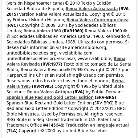
(versión hispanoamericana) © 2010 Texto y Edición,
Sociedad Bíblica de España;
Reina Valera Actualizada
(RVA-
2015)
Version Reina Valera Actualizada, Copyright © 2015
by Editorial Mundo Hispano;
Reina Valera Contemporánea
(RVC)
Copyright © 2009, 2011 by Sociedades Bíblicas
Unidas;
Reina-Valera 1960
(RVR1960)
Reina-Valera 1960 ®
© Sociedades Bíblicas en América Latina, 1960. Renovado ©
Sociedades Bíblicas Unidas, 1988. Utilizado con permiso. Si
desea más información visite americanbible.org,
unitedbiblesocieties.org, vivelabiblia.com,
unitedbiblesocieties.org/es/casa/, www.rvr60.bible;
Reina
Valera Revisada
(RVR1977)
Texto bíblico tomado de La Santa
Biblia, Reina Valera Revisada® RVR® Copyright © 2017 por
HarperCollins Christian Publishing® Usado con permiso.
Reservados todos los derechos en todo el mundo.;
Reina-
Valera 1995
(RVR1995)
Copyright © 1995 by United Bible
Societies;
Reina-Valera Antigua
(RVA)
by Public Domain;
Spanish Blue Red and Gold Letter Edition
(SRV-BRG)
Spanish Blue Red and Gold Letter Edition (SRV-BRG) Blue
Red and Gold Letter Edition™ Copyright © 2012/2015 BRG
Bible Ministries. Used by Permission. All rights reserved.
BRG Bible is a Registered Trademark in U.S. Patent and
Trademark Office #4145648;
Traducción en lenguaje actual
(TLA)
Copyright © 2000 by United Bible Societies