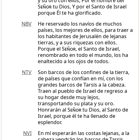
y su oro con ellos, Por el nombre del
Señor
tu Dios, Y por el Santo de Israel
porque Él te ha glorificado.
NBV
He reservado los navíos de muchos
países, los mejores de ellos, para traer a
los habitantes de Jerusalén de lejanas
tierras, y a sus riquezas con ellos.
Porque el
Señor
, el Santo de Israel,
renombrado en todo el mundo, los ha
enaltecido a los ojos de todos.
NTV
Son barcos de los confines de la tierra,
de países que confían en mí, con los
grandes barcos de Tarsis a la cabeza.
Traen al pueblo de Israel de regreso a
su hogar desde muy lejos,
transportando su plata y su oro.
Honrarán al
Señor
tu Dios, al Santo de
Israel, porque él te ha llenado de
esplendor.
NVI
En mí esperarán las costas lejanas, a la
cabeza vendrán los barcos de Tarsis