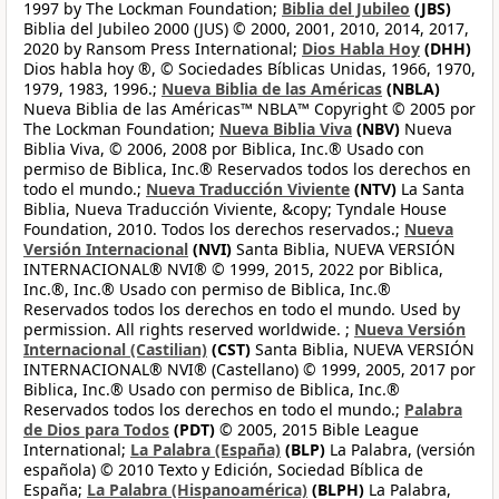
1997 by The Lockman Foundation;
Biblia del Jubileo
(JBS)
Biblia del Jubileo 2000 (JUS) © 2000, 2001, 2010, 2014, 2017,
2020 by Ransom Press International;
Dios Habla Hoy
(DHH)
Dios habla hoy ®, © Sociedades Bíblicas Unidas, 1966, 1970,
1979, 1983, 1996.;
Nueva Biblia de las Américas
(NBLA)
Nueva Biblia de las Américas™ NBLA™ Copyright © 2005 por
The Lockman Foundation;
Nueva Biblia Viva
(NBV)
Nueva
Biblia Viva, © 2006, 2008 por Biblica, Inc.® Usado con
permiso de Biblica, Inc.® Reservados todos los derechos en
todo el mundo.;
Nueva Traducción Viviente
(NTV)
La Santa
Biblia, Nueva Traducción Viviente, &copy; Tyndale House
Foundation, 2010. Todos los derechos reservados.;
Nueva
Versión Internacional
(NVI)
Santa Biblia, NUEVA VERSIÓN
INTERNACIONAL® NVI® © 1999, 2015, 2022 por Biblica,
Inc.®, Inc.® Usado con permiso de Biblica, Inc.®
Reservados todos los derechos en todo el mundo. Used by
permission. All rights reserved worldwide. ;
Nueva Versión
Internacional (Castilian)
(CST)
Santa Biblia, NUEVA VERSIÓN
INTERNACIONAL® NVI® (Castellano) © 1999, 2005, 2017 por
Biblica, Inc.® Usado con permiso de Biblica, Inc.®
Reservados todos los derechos en todo el mundo.;
Palabra
de Dios para Todos
(PDT)
© 2005, 2015 Bible League
International;
La Palabra (España)
(BLP)
La Palabra, (versión
española) © 2010 Texto y Edición, Sociedad Bíblica de
España;
La Palabra (Hispanoamérica)
(BLPH)
La Palabra,