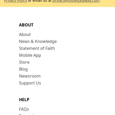
Privacy Policy
or email us at
privacy@biblegateway.com
.
ABOUT
About
News & Knowledge
Statement of Faith
Mobile App
Store
Blog
Newsroom
Support Us
HELP
FAQs