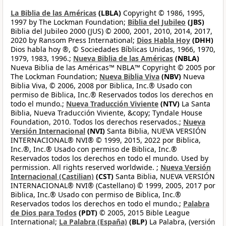
La Biblia de las Américas
(LBLA)
Copyright © 1986, 1995,
1997 by The Lockman Foundation;
Biblia del Jubileo
(JBS)
Biblia del Jubileo 2000 (JUS) © 2000, 2001, 2010, 2014, 2017,
2020 by Ransom Press International;
Dios Habla Hoy
(DHH)
Dios habla hoy ®, © Sociedades Bíblicas Unidas, 1966, 1970,
1979, 1983, 1996.;
Nueva Biblia de las Américas
(NBLA)
Nueva Biblia de las Américas™ NBLA™ Copyright © 2005 por
The Lockman Foundation;
Nueva Biblia Viva
(NBV)
Nueva
Biblia Viva, © 2006, 2008 por Biblica, Inc.® Usado con
permiso de Biblica, Inc.® Reservados todos los derechos en
todo el mundo.;
Nueva Traducción Viviente
(NTV)
La Santa
Biblia, Nueva Traducción Viviente, &copy; Tyndale House
Foundation, 2010. Todos los derechos reservados.;
Nueva
Versión Internacional
(NVI)
Santa Biblia, NUEVA VERSIÓN
INTERNACIONAL® NVI® © 1999, 2015, 2022 por Biblica,
Inc.®, Inc.® Usado con permiso de Biblica, Inc.®
Reservados todos los derechos en todo el mundo. Used by
permission. All rights reserved worldwide. ;
Nueva Versión
Internacional (Castilian)
(CST)
Santa Biblia, NUEVA VERSIÓN
INTERNACIONAL® NVI® (Castellano) © 1999, 2005, 2017 por
Biblica, Inc.® Usado con permiso de Biblica, Inc.®
Reservados todos los derechos en todo el mundo.;
Palabra
de Dios para Todos
(PDT)
© 2005, 2015 Bible League
International;
La Palabra (España)
(BLP)
La Palabra, (versión