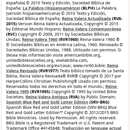
española) © 2010 Texto y Edición, Sociedad Bíblica de
España;
La Palabra (Hispanoamérica)
(BLPH)
La Palabra,
(versión hispanoamericana) © 2010 Texto y Edición,
Sociedad Bíblica de España;
Reina Valera Actualizada
(RVA-
2015)
Version Reina Valera Actualizada, Copyright © 2015
by Editorial Mundo Hispano;
Reina Valera Contemporánea
(RVC)
Copyright © 2009, 2011 by Sociedades Bíblicas
Unidas;
Reina-Valera 1960
(RVR1960)
Reina-Valera 1960 ®
© Sociedades Bíblicas en América Latina, 1960. Renovado ©
Sociedades Bíblicas Unidas, 1988. Utilizado con permiso. Si
desea más información visite americanbible.org,
unitedbiblesocieties.org, vivelabiblia.com,
unitedbiblesocieties.org/es/casa/, www.rvr60.bible;
Reina
Valera Revisada
(RVR1977)
Texto bíblico tomado de La Santa
Biblia, Reina Valera Revisada® RVR® Copyright © 2017 por
HarperCollins Christian Publishing® Usado con permiso.
Reservados todos los derechos en todo el mundo.;
Reina-
Valera 1995
(RVR1995)
Copyright © 1995 by United Bible
Societies;
Reina-Valera Antigua
(RVA)
by Public Domain;
Spanish Blue Red and Gold Letter Edition
(SRV-BRG)
Spanish Blue Red and Gold Letter Edition (SRV-BRG) Blue
Red and Gold Letter Edition™ Copyright © 2012/2015 BRG
Bible Ministries. Used by Permission. All rights reserved.
BRG Bible is a Registered Trademark in U.S. Patent and
Trademark Office #4145648;
Traducción en lenguaje actual