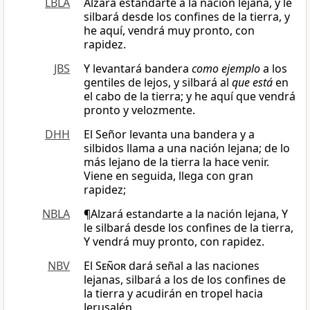
LBLA
Alzará estandarte a la nación lejana, y le
silbará desde los confines de la tierra, y
he aquí, vendrá muy pronto, con
rapidez.
JBS
Y levantará bandera
como ejemplo
a los
gentiles de lejos, y silbará al
que está
en
el cabo de la tierra; y he aquí que vendrá
pronto y velozmente.
DHH
El Señor levanta una bandera y a
silbidos llama a una nación lejana; de lo
más lejano de la tierra la hace venir.
Viene en seguida, llega con gran
rapidez;
NBLA
¶Alzará estandarte a la nación lejana, Y
le silbará desde los confines de la tierra,
Y vendrá muy pronto, con rapidez.
NBV
El
Señor
dará señal a las naciones
lejanas, silbará a los de los confines de
la tierra y acudirán en tropel hacia
Jerusalén.