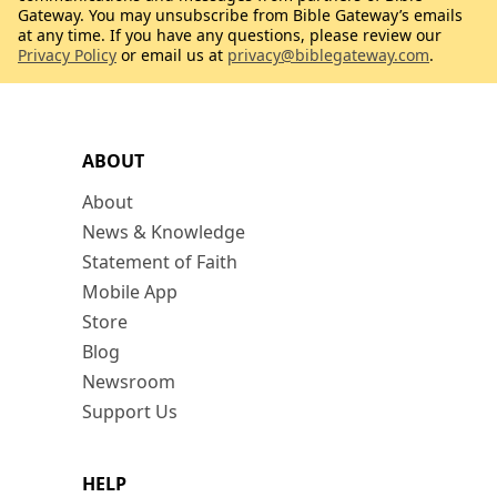
Gateway. You may unsubscribe from Bible Gateway’s emails
at any time. If you have any questions, please review our
Privacy Policy
or email us at
privacy@biblegateway.com
.
ABOUT
About
News & Knowledge
Statement of Faith
Mobile App
Store
Blog
Newsroom
Support Us
HELP