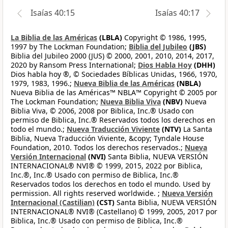
Isaías 40:15
Isaías 40:17
La Biblia de las Américas
(LBLA)
Copyright © 1986, 1995,
1997 by The Lockman Foundation;
Biblia del Jubileo
(JBS)
Biblia del Jubileo 2000 (JUS) © 2000, 2001, 2010, 2014, 2017,
2020 by Ransom Press International;
Dios Habla Hoy
(DHH)
Dios habla hoy ®, © Sociedades Bíblicas Unidas, 1966, 1970,
1979, 1983, 1996.;
Nueva Biblia de las Américas
(NBLA)
Nueva Biblia de las Américas™ NBLA™ Copyright © 2005 por
The Lockman Foundation;
Nueva Biblia Viva
(NBV)
Nueva
Biblia Viva, © 2006, 2008 por Biblica, Inc.® Usado con
permiso de Biblica, Inc.® Reservados todos los derechos en
todo el mundo.;
Nueva Traducción Viviente
(NTV)
La Santa
Biblia, Nueva Traducción Viviente, &copy; Tyndale House
Foundation, 2010. Todos los derechos reservados.;
Nueva
Versión Internacional
(NVI)
Santa Biblia, NUEVA VERSIÓN
INTERNACIONAL® NVI® © 1999, 2015, 2022 por Biblica,
Inc.®, Inc.® Usado con permiso de Biblica, Inc.®
Reservados todos los derechos en todo el mundo. Used by
permission. All rights reserved worldwide. ;
Nueva Versión
Internacional (Castilian)
(CST)
Santa Biblia, NUEVA VERSIÓN
INTERNACIONAL® NVI® (Castellano) © 1999, 2005, 2017 por
Biblica, Inc.® Usado con permiso de Biblica, Inc.®