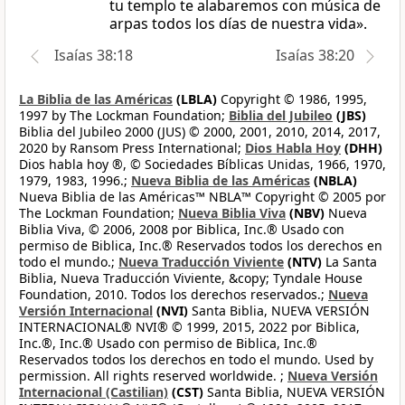
tu templo te alabaremos con música de
arpas todos los días de nuestra vida».
Isaías 38:18
Isaías 38:20
La Biblia de las Américas
(LBLA)
Copyright © 1986, 1995,
1997 by The Lockman Foundation;
Biblia del Jubileo
(JBS)
Biblia del Jubileo 2000 (JUS) © 2000, 2001, 2010, 2014, 2017,
2020 by Ransom Press International;
Dios Habla Hoy
(DHH)
Dios habla hoy ®, © Sociedades Bíblicas Unidas, 1966, 1970,
1979, 1983, 1996.;
Nueva Biblia de las Américas
(NBLA)
Nueva Biblia de las Américas™ NBLA™ Copyright © 2005 por
The Lockman Foundation;
Nueva Biblia Viva
(NBV)
Nueva
Biblia Viva, © 2006, 2008 por Biblica, Inc.® Usado con
permiso de Biblica, Inc.® Reservados todos los derechos en
todo el mundo.;
Nueva Traducción Viviente
(NTV)
La Santa
Biblia, Nueva Traducción Viviente, &copy; Tyndale House
Foundation, 2010. Todos los derechos reservados.;
Nueva
Versión Internacional
(NVI)
Santa Biblia, NUEVA VERSIÓN
INTERNACIONAL® NVI® © 1999, 2015, 2022 por Biblica,
Inc.®, Inc.® Usado con permiso de Biblica, Inc.®
Reservados todos los derechos en todo el mundo. Used by
permission. All rights reserved worldwide. ;
Nueva Versión
Internacional (Castilian)
(CST)
Santa Biblia, NUEVA VERSIÓN