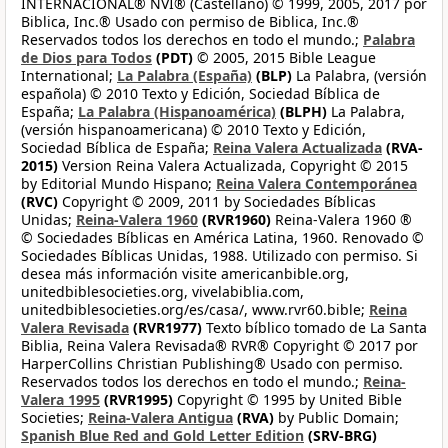
INTERNACIONAL® NVI® (Castellano) © 1999, 2005, 2017 por
Biblica, Inc.® Usado con permiso de Biblica, Inc.®
Reservados todos los derechos en todo el mundo.;
Palabra
de Dios para Todos
(PDT)
© 2005, 2015 Bible League
International;
La Palabra (España)
(BLP)
La Palabra, (versión
española) © 2010 Texto y Edición, Sociedad Bíblica de
España;
La Palabra (Hispanoamérica)
(BLPH)
La Palabra,
(versión hispanoamericana) © 2010 Texto y Edición,
Sociedad Bíblica de España;
Reina Valera Actualizada
(RVA-
2015)
Version Reina Valera Actualizada, Copyright © 2015
by Editorial Mundo Hispano;
Reina Valera Contemporánea
(RVC)
Copyright © 2009, 2011 by Sociedades Bíblicas
Unidas;
Reina-Valera 1960
(RVR1960)
Reina-Valera 1960 ®
© Sociedades Bíblicas en América Latina, 1960. Renovado ©
Sociedades Bíblicas Unidas, 1988. Utilizado con permiso. Si
desea más información visite americanbible.org,
unitedbiblesocieties.org, vivelabiblia.com,
unitedbiblesocieties.org/es/casa/, www.rvr60.bible;
Reina
Valera Revisada
(RVR1977)
Texto bíblico tomado de La Santa
Biblia, Reina Valera Revisada® RVR® Copyright © 2017 por
HarperCollins Christian Publishing® Usado con permiso.
Reservados todos los derechos en todo el mundo.;
Reina-
Valera 1995
(RVR1995)
Copyright © 1995 by United Bible
Societies;
Reina-Valera Antigua
(RVA)
by Public Domain;
Spanish Blue Red and Gold Letter Edition
(SRV-BRG)