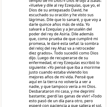
templo de mi Dios?» Dios le dijo a Isaías:
«Vuelve y dile al rey Ezequías, que yo, el
Dios de su antepasado David, he
escuchado su oración y he visto sus
lágrimas. Dile que lo sanaré, y que voy a
darle quince años más de vida. Yo
salvaré a Ezequías y a Jerusalén del
poder del rey de Asiria. Dile además
que, como prueba de que cumpliré mi
promesa, le daré esta señal: la sombra
del reloj del rey Ahaz va a retroceder
diez grados». Todo sucedió como Dios
dijo. Luego de recuperarse de su
enfermedad, el rey Ezequías escribió lo
siguiente: «Yo pensé que iba a morirme
justo cuando estaba viviendo los
mejores años de mi vida. Pensé que
aquí en la tierra no volvería a ver a
nadie, y que tampoco vería a mi Dios.
Desbarataron mi casa, y me deprimí
bastante; ¡perdí las ganas de vivir! »Todo
esto pasó de un día para otro, pero
esperé con paciencia a que saliera el sol.