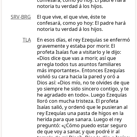
confesará, como yo hoy: El padre hará
notoria tu verdad á los hijos.
SRV-BRG
El que vive, el que vive, éste te
confesará, como yo hoy: El padre hará
notoria tu verdad á los hijos.
TLA
En esos días, el rey Ezequías se enfermó
gravemente y estaba por morir. El
profeta Isaías fue a visitarlo y le dijo:
«Dios dice que vas a morir, así que
arregla todos tus asuntos familiares
más importantes». Entonces Ezequías
volvió su cara hacia la pared y oró a
Dios así: «Dios mío, no te olvides de que
yo siempre he sido sincero contigo, y te
he agradado en todo». Luego Ezequías
lloró con mucha tristeza. El profeta
Isaías salió, y ordenó que le pusieran al
rey Ezequías una pasta de higos en la
herida para que sanara. Luego el rey
preguntó: «¿Cómo puedo estar seguro
de que voy a sanar, y que podré ir al