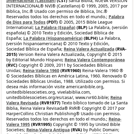
Internacional (Castilian)
(CST)
Santa Biblia, NUEVA VERSIÓN
INTERNACIONAL® NVI® (Castellano) © 1999, 2005, 2017 por
Biblica, Inc.® Usado con permiso de Biblica, Inc.®
Reservados todos los derechos en todo el mundo.;
Palabra
de Dios para Todos
(PDT)
© 2005, 2015 Bible League
International;
La Palabra (España)
(BLP)
La Palabra, (versión
española) © 2010 Texto y Edición, Sociedad Bíblica de
España;
La Palabra (Hispanoamérica)
(BLPH)
La Palabra,
(versión hispanoamericana) © 2010 Texto y Edición,
Sociedad Bíblica de España;
Reina Valera Actualizada
(RVA-
2015)
Version Reina Valera Actualizada, Copyright © 2015
by Editorial Mundo Hispano;
Reina Valera Contemporánea
(RVC)
Copyright © 2009, 2011 by Sociedades Bíblicas
Unidas;
Reina-Valera 1960
(RVR1960)
Reina-Valera 1960 ®
© Sociedades Bíblicas en América Latina, 1960. Renovado ©
Sociedades Bíblicas Unidas, 1988. Utilizado con permiso. Si
desea más información visite americanbible.org,
unitedbiblesocieties.org, vivelabiblia.com,
unitedbiblesocieties.org/es/casa/, www.rvr60.bible;
Reina
Valera Revisada
(RVR1977)
Texto bíblico tomado de La Santa
Biblia, Reina Valera Revisada® RVR® Copyright © 2017 por
HarperCollins Christian Publishing® Usado con permiso.
Reservados todos los derechos en todo el mundo.;
Reina-
Valera 1995
(RVR1995)
Copyright © 1995 by United Bible
Societies;
Reina-Valera Antigua
(RVA)
by Public Domain;