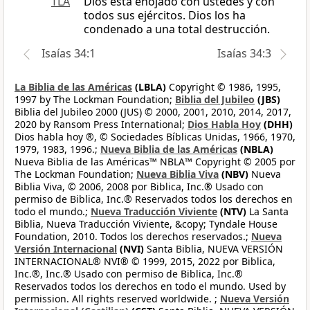
TLA
Dios está enojado con ustedes y con
todos sus ejércitos. Dios los ha
condenado a una total destrucción.
Isaías 34:1
Isaías 34:3
La Biblia de las Américas
(LBLA)
Copyright © 1986, 1995,
1997 by The Lockman Foundation;
Biblia del Jubileo
(JBS)
Biblia del Jubileo 2000 (JUS) © 2000, 2001, 2010, 2014, 2017,
2020 by Ransom Press International;
Dios Habla Hoy
(DHH)
Dios habla hoy ®, © Sociedades Bíblicas Unidas, 1966, 1970,
1979, 1983, 1996.;
Nueva Biblia de las Américas
(NBLA)
Nueva Biblia de las Américas™ NBLA™ Copyright © 2005 por
The Lockman Foundation;
Nueva Biblia Viva
(NBV)
Nueva
Biblia Viva, © 2006, 2008 por Biblica, Inc.® Usado con
permiso de Biblica, Inc.® Reservados todos los derechos en
todo el mundo.;
Nueva Traducción Viviente
(NTV)
La Santa
Biblia, Nueva Traducción Viviente, &copy; Tyndale House
Foundation, 2010. Todos los derechos reservados.;
Nueva
Versión Internacional
(NVI)
Santa Biblia, NUEVA VERSIÓN
INTERNACIONAL® NVI® © 1999, 2015, 2022 por Biblica,
Inc.®, Inc.® Usado con permiso de Biblica, Inc.®
Reservados todos los derechos en todo el mundo. Used by
permission. All rights reserved worldwide. ;
Nueva Versión