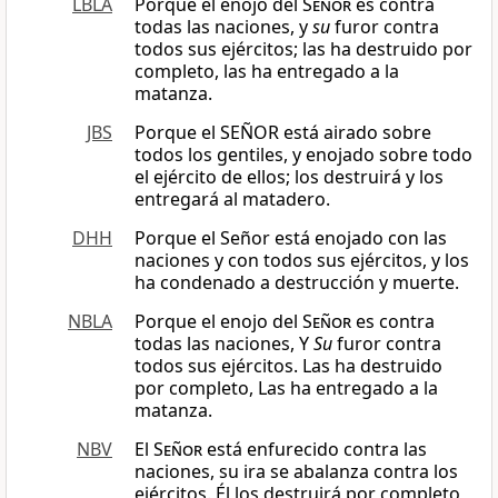
LBLA
Porque el enojo del
Señor
es contra
todas las naciones, y
su
furor contra
todos sus ejércitos; las ha destruido por
completo, las ha entregado a la
matanza.
JBS
Porque el SEÑOR está airado sobre
todos los gentiles, y enojado sobre todo
el ejército de ellos; los destruirá y los
entregará al matadero.
DHH
Porque el Señor está enojado con las
naciones y con todos sus ejércitos, y los
ha condenado a destrucción y muerte.
NBLA
Porque el enojo del
Señor
es contra
todas las naciones, Y
Su
furor contra
todos sus ejércitos. Las ha destruido
por completo, Las ha entregado a la
matanza.
NBV
El
Señor
está enfurecido contra las
naciones, su ira se abalanza contra los
ejércitos. Él los destruirá por completo,