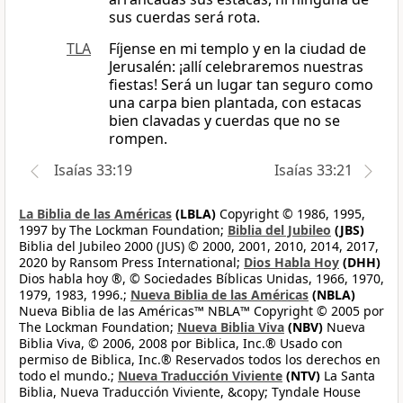
sus cuerdas será rota.
TLA
Fíjense en mi templo y en la ciudad de
Jerusalén: ¡allí celebraremos nuestras
fiestas! Será un lugar tan seguro como
una carpa bien plantada, con estacas
bien clavadas y cuerdas que no se
rompen.
Isaías 33:19
Isaías 33:21
La Biblia de las Américas
(LBLA)
Copyright © 1986, 1995,
1997 by The Lockman Foundation;
Biblia del Jubileo
(JBS)
Biblia del Jubileo 2000 (JUS) © 2000, 2001, 2010, 2014, 2017,
2020 by Ransom Press International;
Dios Habla Hoy
(DHH)
Dios habla hoy ®, © Sociedades Bíblicas Unidas, 1966, 1970,
1979, 1983, 1996.;
Nueva Biblia de las Américas
(NBLA)
Nueva Biblia de las Américas™ NBLA™ Copyright © 2005 por
The Lockman Foundation;
Nueva Biblia Viva
(NBV)
Nueva
Biblia Viva, © 2006, 2008 por Biblica, Inc.® Usado con
permiso de Biblica, Inc.® Reservados todos los derechos en
todo el mundo.;
Nueva Traducción Viviente
(NTV)
La Santa
Biblia, Nueva Traducción Viviente, &copy; Tyndale House