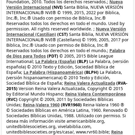
Foundation, 2010. Todos los derechos reservados.;
Nueva
Versión Internacional
(NVI)
Santa Biblia, NUEVA VERSIÓN
INTERNACIONAL® NVI® © 1999, 2015, 2022 por Biblica,
Inc.®, Inc.® Usado con permiso de Biblica, Inc.®
Reservados todos los derechos en todo el mundo. Used by
permission. All rights reserved worldwide. ;
Nueva Versión
Internacional (Castilian)
(CST)
Santa Biblia, NUEVA VERSIÓN
INTERNACIONAL® NVI® (Castellano) © 1999, 2005, 2017 por
Biblica, Inc.® Usado con permiso de Biblica, Inc.®
Reservados todos los derechos en todo el mundo.;
Palabra
de Dios para Todos
(PDT)
© 2005, 2015 Bible League
International;
La Palabra (España)
(BLP)
La Palabra, (versión
española) © 2010 Texto y Edición, Sociedad Bíblica de
España;
La Palabra (Hispanoamérica)
(BLPH)
La Palabra,
(versión hispanoamericana) © 2010 Texto y Edición,
Sociedad Bíblica de España;
Reina Valera Actualizada
(RVA-
2015)
Version Reina Valera Actualizada, Copyright © 2015
by Editorial Mundo Hispano;
Reina Valera Contemporánea
(RVC)
Copyright © 2009, 2011 by Sociedades Bíblicas
Unidas;
Reina-Valera 1960
(RVR1960)
Reina-Valera 1960 ®
© Sociedades Bíblicas en América Latina, 1960. Renovado ©
Sociedades Bíblicas Unidas, 1988. Utilizado con permiso. Si
desea más información visite americanbible.org,
unitedbiblesocieties.org, vivelabiblia.com,
unitedbiblesocieties.org/es/casa/, www.rvr60.bible;
Reina