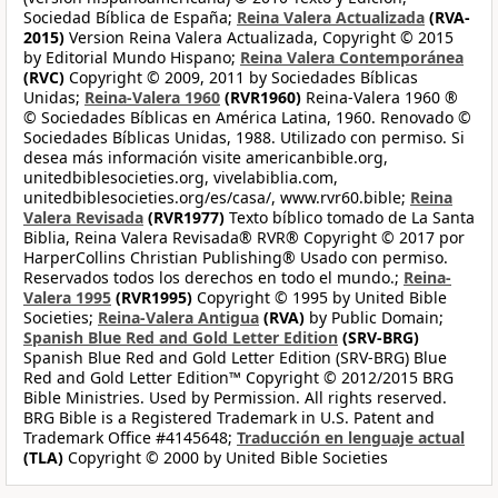
Sociedad Bíblica de España;
Reina Valera Actualizada
(RVA-
2015)
Version Reina Valera Actualizada, Copyright © 2015
by Editorial Mundo Hispano;
Reina Valera Contemporánea
(RVC)
Copyright © 2009, 2011 by Sociedades Bíblicas
Unidas;
Reina-Valera 1960
(RVR1960)
Reina-Valera 1960 ®
© Sociedades Bíblicas en América Latina, 1960. Renovado ©
Sociedades Bíblicas Unidas, 1988. Utilizado con permiso. Si
desea más información visite americanbible.org,
unitedbiblesocieties.org, vivelabiblia.com,
unitedbiblesocieties.org/es/casa/, www.rvr60.bible;
Reina
Valera Revisada
(RVR1977)
Texto bíblico tomado de La Santa
Biblia, Reina Valera Revisada® RVR® Copyright © 2017 por
HarperCollins Christian Publishing® Usado con permiso.
Reservados todos los derechos en todo el mundo.;
Reina-
Valera 1995
(RVR1995)
Copyright © 1995 by United Bible
Societies;
Reina-Valera Antigua
(RVA)
by Public Domain;
Spanish Blue Red and Gold Letter Edition
(SRV-BRG)
Spanish Blue Red and Gold Letter Edition (SRV-BRG) Blue
Red and Gold Letter Edition™ Copyright © 2012/2015 BRG
Bible Ministries. Used by Permission. All rights reserved.
BRG Bible is a Registered Trademark in U.S. Patent and
Trademark Office #4145648;
Traducción en lenguaje actual
(TLA)
Copyright © 2000 by United Bible Societies