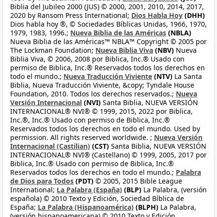
Biblia del Jubileo 2000 (JUS) © 2000, 2001, 2010, 2014, 2017,
2020 by Ransom Press International;
Dios Habla Hoy
(DHH)
Dios habla hoy ®, © Sociedades Bíblicas Unidas, 1966, 1970,
1979, 1983, 1996.;
Nueva Biblia de las Américas
(NBLA)
Nueva Biblia de las Américas™ NBLA™ Copyright © 2005 por
The Lockman Foundation;
Nueva Biblia Viva
(NBV)
Nueva
Biblia Viva, © 2006, 2008 por Biblica, Inc.® Usado con
permiso de Biblica, Inc.® Reservados todos los derechos en
todo el mundo.;
Nueva Traducción Viviente
(NTV)
La Santa
Biblia, Nueva Traducción Viviente, &copy; Tyndale House
Foundation, 2010. Todos los derechos reservados.;
Nueva
Versión Internacional
(NVI)
Santa Biblia, NUEVA VERSIÓN
INTERNACIONAL® NVI® © 1999, 2015, 2022 por Biblica,
Inc.®, Inc.® Usado con permiso de Biblica, Inc.®
Reservados todos los derechos en todo el mundo. Used by
permission. All rights reserved worldwide. ;
Nueva Versión
Internacional (Castilian)
(CST)
Santa Biblia, NUEVA VERSIÓN
INTERNACIONAL® NVI® (Castellano) © 1999, 2005, 2017 por
Biblica, Inc.® Usado con permiso de Biblica, Inc.®
Reservados todos los derechos en todo el mundo.;
Palabra
de Dios para Todos
(PDT)
© 2005, 2015 Bible League
International;
La Palabra (España)
(BLP)
La Palabra, (versión
española) © 2010 Texto y Edición, Sociedad Bíblica de
España;
La Palabra (Hispanoamérica)
(BLPH)
La Palabra,
(versión hispanoamericana) © 2010 Texto y Edición,