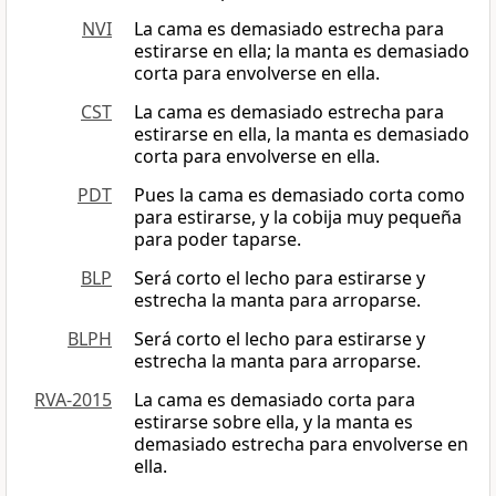
NVI
La cama es demasiado estrecha para
estirarse en ella; la manta es demasiado
corta para envolverse en ella.
CST
La cama es demasiado estrecha para
estirarse en ella, la manta es demasiado
corta para envolverse en ella.
PDT
Pues la cama es demasiado corta como
para estirarse, y la cobija muy pequeña
para poder taparse.
BLP
Será corto el lecho para estirarse y
estrecha la manta para arroparse.
BLPH
Será corto el lecho para estirarse y
estrecha la manta para arroparse.
RVA-2015
La cama es demasiado corta para
estirarse sobre ella, y la manta es
demasiado estrecha para envolverse en
ella.