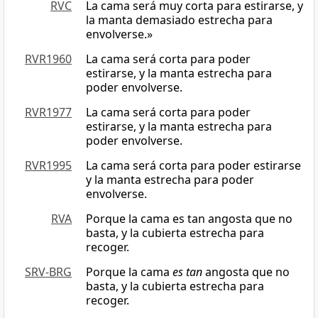
RVC
La cama será muy corta para estirarse, y
la manta demasiado estrecha para
envolverse.»
RVR1960
La cama será corta para poder
estirarse, y la manta estrecha para
poder envolverse.
RVR1977
La cama será corta para poder
estirarse, y la manta estrecha para
poder envolverse.
RVR1995
La cama será corta para poder estirarse
y la manta estrecha para poder
envolverse.
RVA
Porque la cama es tan angosta que no
basta, y la cubierta estrecha para
recoger.
SRV-BRG
Porque la cama
es tan
angosta que no
basta, y la cubierta estrecha para
recoger.