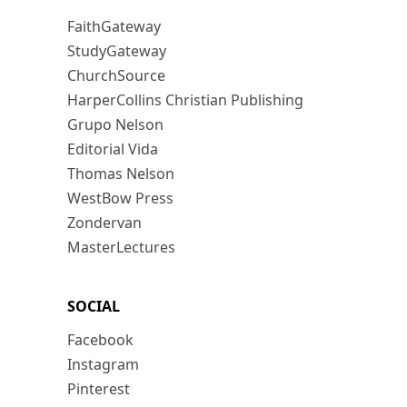
FaithGateway
StudyGateway
ChurchSource
HarperCollins Christian Publishing
Grupo Nelson
Editorial Vida
Thomas Nelson
WestBow Press
Zondervan
MasterLectures
SOCIAL
Facebook
Instagram
Pinterest