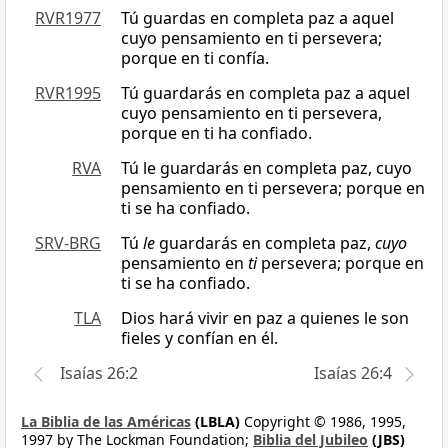
RVR1977
Tú guardas en completa paz a aquel
cuyo pensamiento en ti persevera;
porque en ti confía.
RVR1995
Tú guardarás en completa paz a aquel
cuyo pensamiento en ti persevera,
porque en ti ha confiado.
RVA
Tú le guardarás en completa paz, cuyo
pensamiento en ti persevera; porque en
ti se ha confiado.
SRV-BRG
Tú
le
guardarás en completa paz,
cuyo
pensamiento en
ti
persevera; porque en
ti se ha confiado.
TLA
Dios hará vivir en paz a quienes le son
fieles y confían en él.
Isaías 26:2
Isaías 26:4
La Biblia de las Américas
(LBLA)
Copyright © 1986, 1995,
1997 by The Lockman Foundation;
Biblia del Jubileo
(JBS)