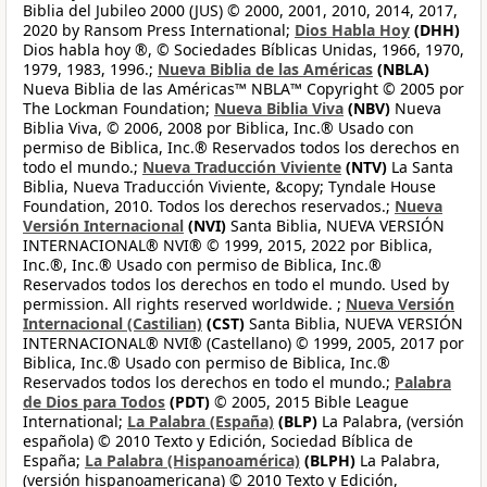
Biblia del Jubileo 2000 (JUS) © 2000, 2001, 2010, 2014, 2017,
2020 by Ransom Press International;
Dios Habla Hoy
(DHH)
Dios habla hoy ®, © Sociedades Bíblicas Unidas, 1966, 1970,
1979, 1983, 1996.;
Nueva Biblia de las Américas
(NBLA)
Nueva Biblia de las Américas™ NBLA™ Copyright © 2005 por
The Lockman Foundation;
Nueva Biblia Viva
(NBV)
Nueva
Biblia Viva, © 2006, 2008 por Biblica, Inc.® Usado con
permiso de Biblica, Inc.® Reservados todos los derechos en
todo el mundo.;
Nueva Traducción Viviente
(NTV)
La Santa
Biblia, Nueva Traducción Viviente, &copy; Tyndale House
Foundation, 2010. Todos los derechos reservados.;
Nueva
Versión Internacional
(NVI)
Santa Biblia, NUEVA VERSIÓN
INTERNACIONAL® NVI® © 1999, 2015, 2022 por Biblica,
Inc.®, Inc.® Usado con permiso de Biblica, Inc.®
Reservados todos los derechos en todo el mundo. Used by
permission. All rights reserved worldwide. ;
Nueva Versión
Internacional (Castilian)
(CST)
Santa Biblia, NUEVA VERSIÓN
INTERNACIONAL® NVI® (Castellano) © 1999, 2005, 2017 por
Biblica, Inc.® Usado con permiso de Biblica, Inc.®
Reservados todos los derechos en todo el mundo.;
Palabra
de Dios para Todos
(PDT)
© 2005, 2015 Bible League
International;
La Palabra (España)
(BLP)
La Palabra, (versión
española) © 2010 Texto y Edición, Sociedad Bíblica de
España;
La Palabra (Hispanoamérica)
(BLPH)
La Palabra,
(versión hispanoamericana) © 2010 Texto y Edición,