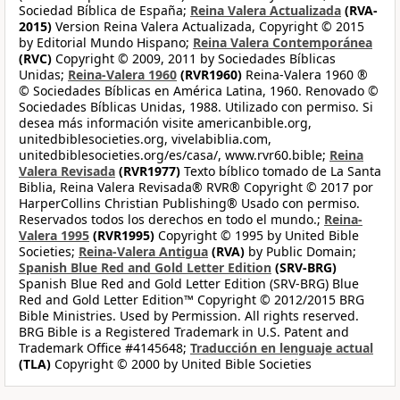
Sociedad Bíblica de España;
Reina Valera Actualizada
(RVA-
2015)
Version Reina Valera Actualizada, Copyright © 2015
by Editorial Mundo Hispano;
Reina Valera Contemporánea
(RVC)
Copyright © 2009, 2011 by Sociedades Bíblicas
Unidas;
Reina-Valera 1960
(RVR1960)
Reina-Valera 1960 ®
© Sociedades Bíblicas en América Latina, 1960. Renovado ©
Sociedades Bíblicas Unidas, 1988. Utilizado con permiso. Si
desea más información visite americanbible.org,
unitedbiblesocieties.org, vivelabiblia.com,
unitedbiblesocieties.org/es/casa/, www.rvr60.bible;
Reina
Valera Revisada
(RVR1977)
Texto bíblico tomado de La Santa
Biblia, Reina Valera Revisada® RVR® Copyright © 2017 por
HarperCollins Christian Publishing® Usado con permiso.
Reservados todos los derechos en todo el mundo.;
Reina-
Valera 1995
(RVR1995)
Copyright © 1995 by United Bible
Societies;
Reina-Valera Antigua
(RVA)
by Public Domain;
Spanish Blue Red and Gold Letter Edition
(SRV-BRG)
Spanish Blue Red and Gold Letter Edition (SRV-BRG) Blue
Red and Gold Letter Edition™ Copyright © 2012/2015 BRG
Bible Ministries. Used by Permission. All rights reserved.
BRG Bible is a Registered Trademark in U.S. Patent and
Trademark Office #4145648;
Traducción en lenguaje actual
(TLA)
Copyright © 2000 by United Bible Societies