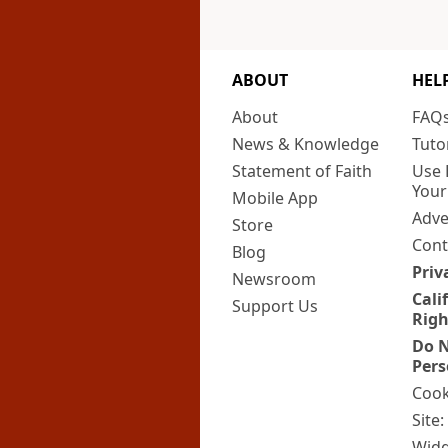
ABOUT
HEL
About
FAQ
News & Knowledge
Tuto
Statement of Faith
Use 
Your
Mobile App
Adve
Store
Cont
Blog
Priv
Newsroom
Cali
Support Us
Righ
Do N
Pers
Cook
Site
Widg