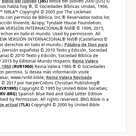
;
Biblia del Jubileo
(JBS)
Biblia del Jubileo 2000 (JUS) ©
ios habla hoy ®, © Sociedades Bíblicas Unidas, 1966,
s™ NBLA™ Copyright © 2005 por The Lockman
do con permiso de Biblica, Inc.® Reservados todos los
ucción Viviente, &copy; Tyndale House Foundation,
UEVA VERSIÓN INTERNACIONAL® NVI® © 1999, 2015,
erechos en todo el mundo. Used by permission. All
UEVA VERSIÓN INTERNACIONAL® NVI® (Castellano) ©
los derechos en todo el mundo.;
Palabra de Dios para
 (versión española) © 2010 Texto y Edición, Sociedad
ana) © 2010 Texto y Edición, Sociedad Bíblica de
© 2015 by Editorial Mundo Hispano;
Reina Valera
a 1960
(RVR1960)
Reina-Valera 1960 ® © Sociedades
on permiso. Si desea más información visite
casa/, www.rvr60.bible;
Reina Valera Revisada
 © 2017 por HarperCollins Christian Publishing®
RVR1995)
Copyright © 1995 by United Bible Societies;
RV-BRG)
Spanish Blue Red and Gold Letter Edition
ed by Permission. All rights reserved. BRG Bible is a
je actual
(TLA)
Copyright © 2000 by United Bible