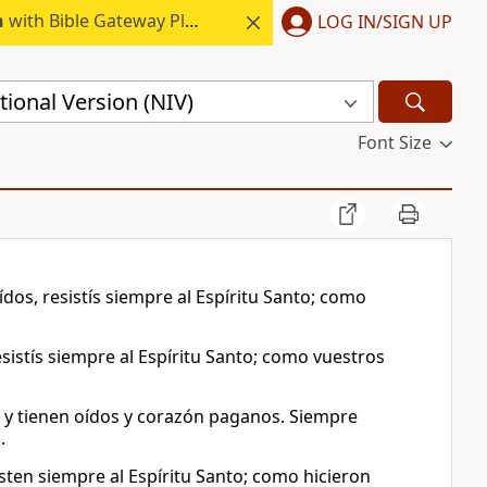
h
with Bible Gateway Plus.
LOG IN/SIGN UP
ional Version (NIV)
Font Size
ídos, resistís siempre al Espíritu Santo; como
esistís siempre al Espíritu Santo; como vuestros
 y tienen oídos y corazón paganos. Siempre
.
isten siempre al Espíritu Santo; como hicieron