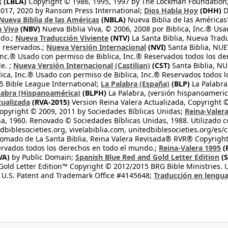
s
(LBLA)
Copyright © 1986, 1995, 1997 by The Lockman Foundation
2017, 2020 by Ransom Press International;
Dios Habla Hoy
(DHH)
D
Nueva Biblia de las Américas
(NBLA)
Nueva Biblia de las América
a Viva
(NBV)
Nueva Biblia Viva, © 2006, 2008 por Biblica, Inc.® Usa
ndo.;
Nueva Traducción Viviente
(NTV)
La Santa Biblia, Nueva Trad
s reservados.;
Nueva Versión Internacional
(NVI)
Santa Biblia, N
 Inc.® Usado con permiso de Biblica, Inc.® Reservados todos los d
e. ;
Nueva Versión Internacional (Castilian)
(CST)
Santa Biblia, N
lica, Inc.® Usado con permiso de Biblica, Inc.® Reservados todos 
 Bible League International;
La Palabra (España)
(BLP)
La Palabra,
labra (Hispanoamérica)
(BLPH)
La Palabra, (versión hispanoameric
tualizada
(RVA-2015)
Version Reina Valera Actualizada, Copyright 
opyright © 2009, 2011 by Sociedades Bíblicas Unidas;
Reina-Valer
na, 1960. Renovado © Sociedades Bíblicas Unidas, 1988. Utilizado c
dbiblesocieties.org, vivelabiblia.com, unitedbiblesocieties.org/es/
tomado de La Santa Biblia, Reina Valera Revisada® RVR® Copyright
rvados todos los derechos en todo el mundo.;
Reina-Valera 1995
(
VA)
by Public Domain;
Spanish Blue Red and Gold Letter Edition
(S
old Letter Edition™ Copyright © 2012/2015 BRG Bible Ministries. Us
 U.S. Patent and Trademark Office #4145648;
Traducción en lengua