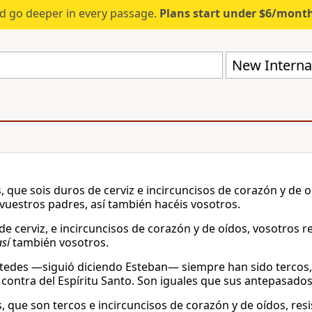
d go deeper in every passage.
Plans start under $6/mont
New Internat
, que sois duros de cerviz e incircuncisos de corazón y de o
 vuestros padres, así también hacéis vosotros.
de cerviz, e incircuncisos de corazón y de oídos, vosotros r
así
también vosotros.
tedes —siguió diciendo Esteban— siempre han sido tercos,
 contra del Espíritu Santo. Son iguales que sus antepasados
, que son tercos e incircuncisos de corazón y de oídos, res