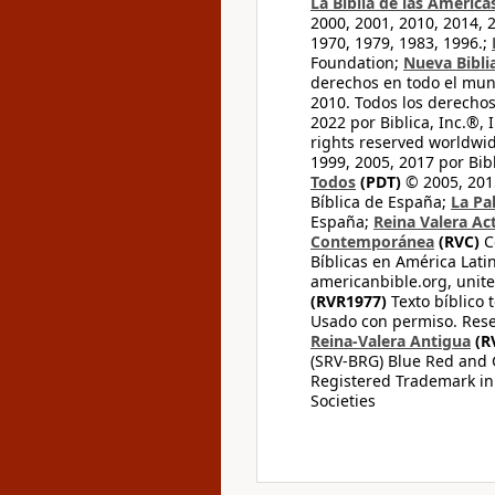
La Biblia de las América
2000, 2001, 2010, 2014, 
1970, 1979, 1983, 1996.;
Foundation;
Nueva Bibli
derechos en todo el mu
2010. Todos los derecho
2022 por Biblica, Inc.®,
rights reserved worldwid
1999, 2005, 2017 por Bib
Todos
(PDT)
© 2005, 2015
Bíblica de España;
La Pa
España;
Reina Valera Ac
Contemporánea
(RVC)
C
Bíblicas en América Lati
americanbible.org, unite
(RVR1977)
Texto bíblico 
Usado con permiso. Rese
Reina-Valera Antigua
(R
(SRV-BRG) Blue Red and G
Registered Trademark in
Societies