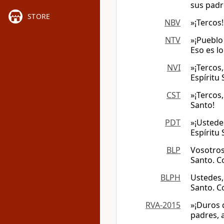
sus padr
STORE
NBV
»¡Tercos!
NTV
»¡Pueblo
Eso es l
NVI
»¡Tercos
Espíritu 
CST
»¡Tercos
Santo!
PDT
»¡Ustede
Espíritu
BLP
Vosotros
Santo. C
BLPH
Ustedes,
Santo. C
RVA-2015
»¡Duros 
padres, 