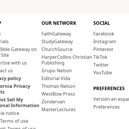
P
OUR NETWORK
SOCIAL
s
FaithGateway
Facebook
rials
StudyGateway
Instagram
Bible Gateway on
ChurchSource
Pinterest
 Site
HarperCollins Christian
TikTok
rtise with us
Publishing
Twitter
act us
Grupo Nelson
YouTube
acy policy
Editorial Vida
fornia Privacy
Thomas Nelson
PREFERENCES
ts
WestBow Press
Versión en espa
ot Sell My
Zondervan
onal Information
Preferences
MasterLectures
ie notice
: Terms of use
et: Terms of use