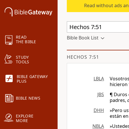
Read without ads an
READ
Bible Book List
THE BIBLE
HECHOS 7:51
STUDY
TOOLS
BIBLE GATEWAY
LBLA
Vosotros
PLUS
hicieron
JBS
¶ Duros 
BIBLE NEWS
padres,
DHH
»Pero us
están en
EXPLORE
MORE
NBLA
»Ustedes