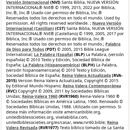
Versión Internacional
(NVI)
Santa Biblia, NUEVA VERSIÓN
INTERNACIONAL® NVI® © 1999, 2015, 2022 por Biblica,
Inc.®, Inc.® Usado con permiso de Biblica, Inc.®
Reservados todos los derechos en todo el mundo. Used by
permission. All rights reserved worldwide. ;
Nueva Versión
Internacional (Castilian)
(CST)
Santa Biblia, NUEVA VERSIÓN
INTERNACIONAL® NVI® (Castellano) © 1999, 2005, 2017 por
Biblica, Inc.® Usado con permiso de Biblica, Inc.®
Reservados todos los derechos en todo el mundo.;
Palabra
de Dios para Todos
(PDT)
© 2005, 2015 Bible League
International;
La Palabra (España)
(BLP)
La Palabra, (versión
española) © 2010 Texto y Edición, Sociedad Bíblica de
España;
La Palabra (Hispanoamérica)
(BLPH)
La Palabra,
(versión hispanoamericana) © 2010 Texto y Edición,
Sociedad Bíblica de España;
Reina Valera Actualizada
(RVA-
2015)
Version Reina Valera Actualizada, Copyright © 2015
by Editorial Mundo Hispano;
Reina Valera Contemporánea
(RVC)
Copyright © 2009, 2011 by Sociedades Bíblicas
Unidas;
Reina-Valera 1960
(RVR1960)
Reina-Valera 1960 ®
© Sociedades Bíblicas en América Latina, 1960. Renovado ©
Sociedades Bíblicas Unidas, 1988. Utilizado con permiso. Si
desea más información visite americanbible.org,
unitedbiblesocieties.org, vivelabiblia.com,
unitedbiblesocieties.org/es/casa/, www.rvr60.bible;
Reina
Valera Revisada
(RVR1977)
Texto bíblico tomado de La Santa