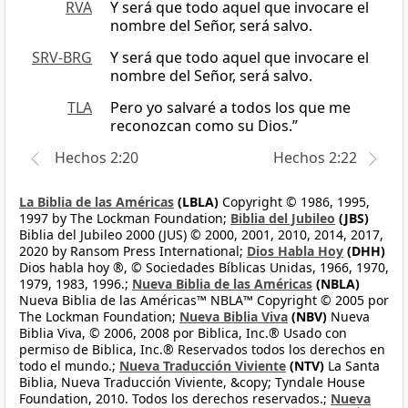
RVA
Y será que todo aquel que invocare el
nombre del Señor, será salvo.
SRV-BRG
Y será que todo aquel que invocare el
nombre del Señor, será salvo.
TLA
Pero yo salvaré a todos los que me
reconozcan como su Dios.”
Hechos 2:20
Hechos 2:22
La Biblia de las Américas
(LBLA)
Copyright © 1986, 1995,
1997 by The Lockman Foundation;
Biblia del Jubileo
(JBS)
Biblia del Jubileo 2000 (JUS) © 2000, 2001, 2010, 2014, 2017,
2020 by Ransom Press International;
Dios Habla Hoy
(DHH)
Dios habla hoy ®, © Sociedades Bíblicas Unidas, 1966, 1970,
1979, 1983, 1996.;
Nueva Biblia de las Américas
(NBLA)
Nueva Biblia de las Américas™ NBLA™ Copyright © 2005 por
The Lockman Foundation;
Nueva Biblia Viva
(NBV)
Nueva
Biblia Viva, © 2006, 2008 por Biblica, Inc.® Usado con
permiso de Biblica, Inc.® Reservados todos los derechos en
todo el mundo.;
Nueva Traducción Viviente
(NTV)
La Santa
Biblia, Nueva Traducción Viviente, &copy; Tyndale House
Foundation, 2010. Todos los derechos reservados.;
Nueva