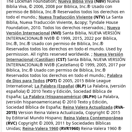
The Lockman Foundation;
Nueva Biblia Viva
(NBV)
Nueva
Biblia Viva, © 2006, 2008 por Biblica, Inc.® Usado con
permiso de Biblica, Inc.® Reservados todos los derechos en
todo el mundo.;
Nueva Traducción Viviente
(NTV)
La Santa
Biblia, Nueva Traducción Viviente, &copy; Tyndale House
Foundation, 2010. Todos los derechos reservados.;
Nueva
Versión Internacional
(NVI)
Santa Biblia, NUEVA VERSIÓN
INTERNACIONAL® NVI® © 1999, 2015, 2022 por Biblica,
Inc.®, Inc.® Usado con permiso de Biblica, Inc.®
Reservados todos los derechos en todo el mundo. Used by
permission. All rights reserved worldwide. ;
Nueva Versión
Internacional (Castilian)
(CST)
Santa Biblia, NUEVA VERSIÓN
INTERNACIONAL® NVI® (Castellano) © 1999, 2005, 2017 por
Biblica, Inc.® Usado con permiso de Biblica, Inc.®
Reservados todos los derechos en todo el mundo.;
Palabra
de Dios para Todos
(PDT)
© 2005, 2015 Bible League
International;
La Palabra (España)
(BLP)
La Palabra, (versión
española) © 2010 Texto y Edición, Sociedad Bíblica de
España;
La Palabra (Hispanoamérica)
(BLPH)
La Palabra,
(versión hispanoamericana) © 2010 Texto y Edición,
Sociedad Bíblica de España;
Reina Valera Actualizada
(RVA-
2015)
Version Reina Valera Actualizada, Copyright © 2015
by Editorial Mundo Hispano;
Reina Valera Contemporánea
(RVC)
Copyright © 2009, 2011 by Sociedades Bíblicas
Unidas;
Reina-Valera 1960
(RVR1960)
Reina-Valera 1960 ®