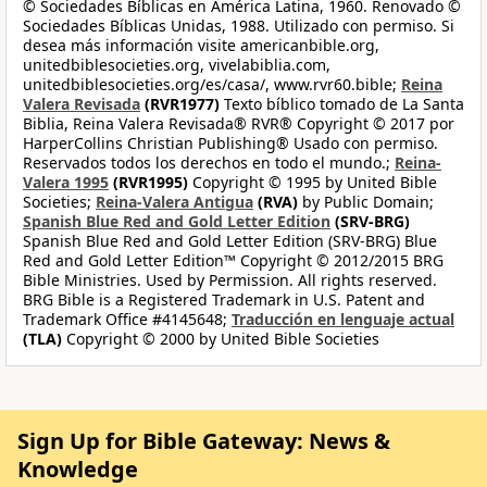
© Sociedades Bíblicas en América Latina, 1960. Renovado ©
Sociedades Bíblicas Unidas, 1988. Utilizado con permiso. Si
desea más información visite americanbible.org,
unitedbiblesocieties.org, vivelabiblia.com,
unitedbiblesocieties.org/es/casa/, www.rvr60.bible;
Reina
Valera Revisada
(RVR1977)
Texto bíblico tomado de La Santa
Biblia, Reina Valera Revisada® RVR® Copyright © 2017 por
HarperCollins Christian Publishing® Usado con permiso.
Reservados todos los derechos en todo el mundo.;
Reina-
Valera 1995
(RVR1995)
Copyright © 1995 by United Bible
Societies;
Reina-Valera Antigua
(RVA)
by Public Domain;
Spanish Blue Red and Gold Letter Edition
(SRV-BRG)
Spanish Blue Red and Gold Letter Edition (SRV-BRG) Blue
Red and Gold Letter Edition™ Copyright © 2012/2015 BRG
Bible Ministries. Used by Permission. All rights reserved.
BRG Bible is a Registered Trademark in U.S. Patent and
Trademark Office #4145648;
Traducción en lenguaje actual
(TLA)
Copyright © 2000 by United Bible Societies
Sign Up for Bible Gateway: News &
Knowledge