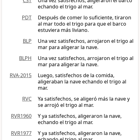
CST
Una vez satisfechos, aligeraron el barco
echando el trigo al mar.
PDT
Después de comer lo suficiente, tiraron
al mar todo el trigo para que el barco
estuviera más liviano.
BLP
Una vez satisfechos, arrojaron el trigo al
mar para aligerar la nave.
BLPH
Una vez satisfechos, arrojaron el trigo al
mar para aligerar la nave.
RVA-2015
Luego, satisfechos de la comida,
aligeraban la nave echando el trigo al
mar.
RVC
Ya satisfechos, se aligeró más la nave y
se arrojó el trigo al mar.
RVR1960
Y ya satisfechos, aligeraron la nave,
echando el trigo al mar.
RVR1977
Y ya satisfechos, aligeraron la nave,
echando el trigo al mar.