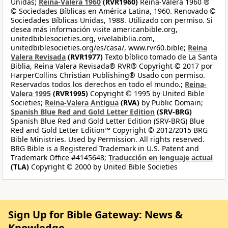
Unidas;
Reina-Valera 1960
(RVR1960)
Reina-Valera 1960 ®
© Sociedades Bíblicas en América Latina, 1960. Renovado ©
Sociedades Bíblicas Unidas, 1988. Utilizado con permiso. Si
desea más información visite americanbible.org,
unitedbiblesocieties.org, vivelabiblia.com,
unitedbiblesocieties.org/es/casa/, www.rvr60.bible;
Reina
Valera Revisada
(RVR1977)
Texto bíblico tomado de La Santa
Biblia, Reina Valera Revisada® RVR® Copyright © 2017 por
HarperCollins Christian Publishing® Usado con permiso.
Reservados todos los derechos en todo el mundo.;
Reina-
Valera 1995
(RVR1995)
Copyright © 1995 by United Bible
Societies;
Reina-Valera Antigua
(RVA)
by Public Domain;
Spanish Blue Red and Gold Letter Edition
(SRV-BRG)
Spanish Blue Red and Gold Letter Edition (SRV-BRG) Blue
Red and Gold Letter Edition™ Copyright © 2012/2015 BRG
Bible Ministries. Used by Permission. All rights reserved.
BRG Bible is a Registered Trademark in U.S. Patent and
Trademark Office #4145648;
Traducción en lenguaje actual
(TLA)
Copyright © 2000 by United Bible Societies
Sign Up for Bible Gateway: News &
Knowledge