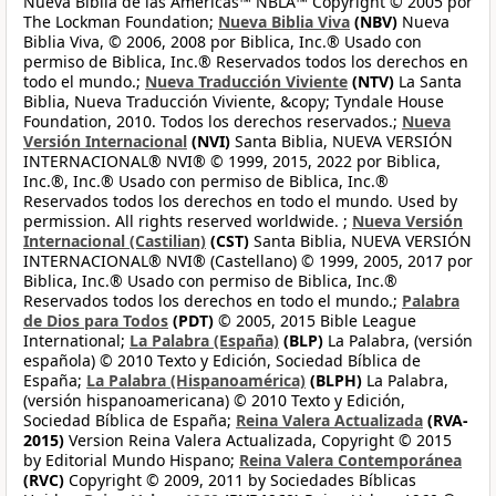
Nueva Biblia de las Américas™ NBLA™ Copyright © 2005 por
The Lockman Foundation;
Nueva Biblia Viva
(NBV)
Nueva
Biblia Viva, © 2006, 2008 por Biblica, Inc.® Usado con
permiso de Biblica, Inc.® Reservados todos los derechos en
todo el mundo.;
Nueva Traducción Viviente
(NTV)
La Santa
Biblia, Nueva Traducción Viviente, &copy; Tyndale House
Foundation, 2010. Todos los derechos reservados.;
Nueva
Versión Internacional
(NVI)
Santa Biblia, NUEVA VERSIÓN
INTERNACIONAL® NVI® © 1999, 2015, 2022 por Biblica,
Inc.®, Inc.® Usado con permiso de Biblica, Inc.®
Reservados todos los derechos en todo el mundo. Used by
permission. All rights reserved worldwide. ;
Nueva Versión
Internacional (Castilian)
(CST)
Santa Biblia, NUEVA VERSIÓN
INTERNACIONAL® NVI® (Castellano) © 1999, 2005, 2017 por
Biblica, Inc.® Usado con permiso de Biblica, Inc.®
Reservados todos los derechos en todo el mundo.;
Palabra
de Dios para Todos
(PDT)
© 2005, 2015 Bible League
International;
La Palabra (España)
(BLP)
La Palabra, (versión
española) © 2010 Texto y Edición, Sociedad Bíblica de
España;
La Palabra (Hispanoamérica)
(BLPH)
La Palabra,
(versión hispanoamericana) © 2010 Texto y Edición,
Sociedad Bíblica de España;
Reina Valera Actualizada
(RVA-
2015)
Version Reina Valera Actualizada, Copyright © 2015
by Editorial Mundo Hispano;
Reina Valera Contemporánea
(RVC)
Copyright © 2009, 2011 by Sociedades Bíblicas