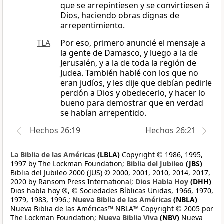
que se arrepintiesen y se convirtiesen á
Dios, haciendo obras dignas de
arrepentimiento.
TLA
Por eso, primero anuncié el mensaje a
la gente de Damasco, y luego a la de
Jerusalén, y a la de toda la región de
Judea. También hablé con los que no
eran judíos, y les dije que debían pedirle
perdón a Dios y obedecerlo, y hacer lo
bueno para demostrar que en verdad
se habían arrepentido.
Hechos 26:19
Hechos 26:21
La Biblia de las Américas
(LBLA)
Copyright © 1986, 1995,
1997 by The Lockman Foundation;
Biblia del Jubileo
(JBS)
Biblia del Jubileo 2000 (JUS) © 2000, 2001, 2010, 2014, 2017,
2020 by Ransom Press International;
Dios Habla Hoy
(DHH)
Dios habla hoy ®, © Sociedades Bíblicas Unidas, 1966, 1970,
1979, 1983, 1996.;
Nueva Biblia de las Américas
(NBLA)
Nueva Biblia de las Américas™ NBLA™ Copyright © 2005 por
The Lockman Foundation;
Nueva Biblia Viva
(NBV)
Nueva