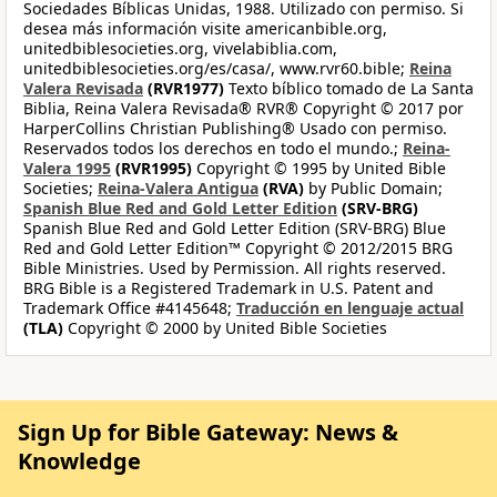
Sociedades Bíblicas Unidas, 1988. Utilizado con permiso. Si
desea más información visite americanbible.org,
unitedbiblesocieties.org, vivelabiblia.com,
unitedbiblesocieties.org/es/casa/, www.rvr60.bible;
Reina
Valera Revisada
(RVR1977)
Texto bíblico tomado de La Santa
Biblia, Reina Valera Revisada® RVR® Copyright © 2017 por
HarperCollins Christian Publishing® Usado con permiso.
Reservados todos los derechos en todo el mundo.;
Reina-
Valera 1995
(RVR1995)
Copyright © 1995 by United Bible
Societies;
Reina-Valera Antigua
(RVA)
by Public Domain;
Spanish Blue Red and Gold Letter Edition
(SRV-BRG)
Spanish Blue Red and Gold Letter Edition (SRV-BRG) Blue
Red and Gold Letter Edition™ Copyright © 2012/2015 BRG
Bible Ministries. Used by Permission. All rights reserved.
BRG Bible is a Registered Trademark in U.S. Patent and
Trademark Office #4145648;
Traducción en lenguaje actual
(TLA)
Copyright © 2000 by United Bible Societies
Sign Up for Bible Gateway: News &
Knowledge