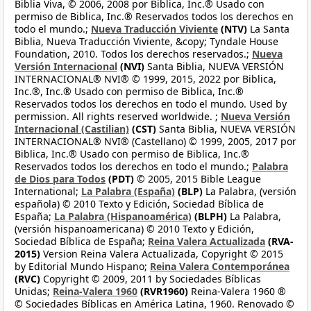
Biblia Viva, © 2006, 2008 por Biblica, Inc.® Usado con
permiso de Biblica, Inc.® Reservados todos los derechos en
todo el mundo.;
Nueva Traducción Viviente
(NTV)
La Santa
Biblia, Nueva Traducción Viviente, &copy; Tyndale House
Foundation, 2010. Todos los derechos reservados.;
Nueva
Versión Internacional
(NVI)
Santa Biblia, NUEVA VERSIÓN
INTERNACIONAL® NVI® © 1999, 2015, 2022 por Biblica,
Inc.®, Inc.® Usado con permiso de Biblica, Inc.®
Reservados todos los derechos en todo el mundo. Used by
permission. All rights reserved worldwide. ;
Nueva Versión
Internacional (Castilian)
(CST)
Santa Biblia, NUEVA VERSIÓN
INTERNACIONAL® NVI® (Castellano) © 1999, 2005, 2017 por
Biblica, Inc.® Usado con permiso de Biblica, Inc.®
Reservados todos los derechos en todo el mundo.;
Palabra
de Dios para Todos
(PDT)
© 2005, 2015 Bible League
International;
La Palabra (España)
(BLP)
La Palabra, (versión
española) © 2010 Texto y Edición, Sociedad Bíblica de
España;
La Palabra (Hispanoamérica)
(BLPH)
La Palabra,
(versión hispanoamericana) © 2010 Texto y Edición,
Sociedad Bíblica de España;
Reina Valera Actualizada
(RVA-
2015)
Version Reina Valera Actualizada, Copyright © 2015
by Editorial Mundo Hispano;
Reina Valera Contemporánea
(RVC)
Copyright © 2009, 2011 by Sociedades Bíblicas
Unidas;
Reina-Valera 1960
(RVR1960)
Reina-Valera 1960 ®
© Sociedades Bíblicas en América Latina, 1960. Renovado ©