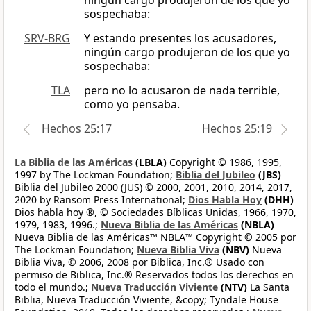
ningún cargo produjeron de los que yo
sospechaba:
SRV-BRG
Y estando presentes los acusadores,
ningún cargo produjeron de los que yo
sospechaba:
TLA
pero no lo acusaron de nada terrible,
como yo pensaba.
Hechos 25:17
Hechos 25:19
La Biblia de las Américas
(LBLA)
Copyright © 1986, 1995,
1997 by The Lockman Foundation;
Biblia del Jubileo
(JBS)
Biblia del Jubileo 2000 (JUS) © 2000, 2001, 2010, 2014, 2017,
2020 by Ransom Press International;
Dios Habla Hoy
(DHH)
Dios habla hoy ®, © Sociedades Bíblicas Unidas, 1966, 1970,
1979, 1983, 1996.;
Nueva Biblia de las Américas
(NBLA)
Nueva Biblia de las Américas™ NBLA™ Copyright © 2005 por
The Lockman Foundation;
Nueva Biblia Viva
(NBV)
Nueva
Biblia Viva, © 2006, 2008 por Biblica, Inc.® Usado con
permiso de Biblica, Inc.® Reservados todos los derechos en
todo el mundo.;
Nueva Traducción Viviente
(NTV)
La Santa
Biblia, Nueva Traducción Viviente, &copy; Tyndale House