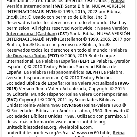
Foundation, 2010. Todos los derechos reservados.;
Nueva
Versión Internacional
(NVI)
Santa Biblia, NUEVA VERSIÓN
INTERNACIONAL® NVI® © 1999, 2015, 2022 por Biblica,
Inc.®, Inc.® Usado con permiso de Biblica, Inc.®
Reservados todos los derechos en todo el mundo. Used by
permission. All rights reserved worldwide. ;
Nueva Versión
Internacional (Castilian)
(CST)
Santa Biblia, NUEVA VERSIÓN
INTERNACIONAL® NVI® (Castellano) © 1999, 2005, 2017 por
Biblica, Inc.® Usado con permiso de Biblica, Inc.®
Reservados todos los derechos en todo el mundo.;
Palabra
de Dios para Todos
(PDT)
© 2005, 2015 Bible League
International;
La Palabra (España)
(BLP)
La Palabra, (versión
española) © 2010 Texto y Edición, Sociedad Bíblica de
España;
La Palabra (Hispanoamérica)
(BLPH)
La Palabra,
(versión hispanoamericana) © 2010 Texto y Edición,
Sociedad Bíblica de España;
Reina Valera Actualizada
(RVA-
2015)
Version Reina Valera Actualizada, Copyright © 2015
by Editorial Mundo Hispano;
Reina Valera Contemporánea
(RVC)
Copyright © 2009, 2011 by Sociedades Bíblicas
Unidas;
Reina-Valera 1960
(RVR1960)
Reina-Valera 1960 ®
© Sociedades Bíblicas en América Latina, 1960. Renovado ©
Sociedades Bíblicas Unidas, 1988. Utilizado con permiso. Si
desea más información visite americanbible.org,
unitedbiblesocieties.org, vivelabiblia.com,
unitedbiblesocieties.org/es/casa/, www.rvr60.bible;
Reina