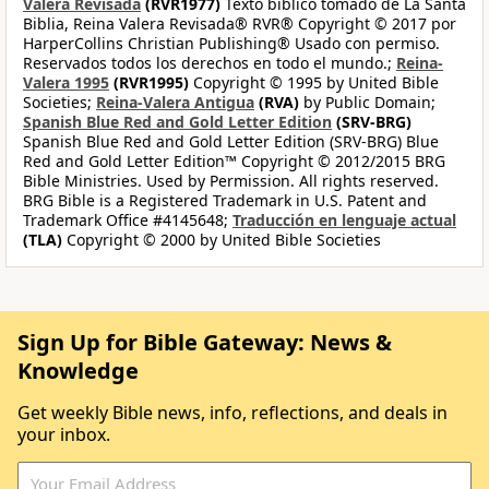
Valera Revisada
(RVR1977)
Texto bíblico tomado de La Santa
Biblia, Reina Valera Revisada® RVR® Copyright © 2017 por
HarperCollins Christian Publishing® Usado con permiso.
Reservados todos los derechos en todo el mundo.;
Reina-
Valera 1995
(RVR1995)
Copyright © 1995 by United Bible
Societies;
Reina-Valera Antigua
(RVA)
by Public Domain;
Spanish Blue Red and Gold Letter Edition
(SRV-BRG)
Spanish Blue Red and Gold Letter Edition (SRV-BRG) Blue
Red and Gold Letter Edition™ Copyright © 2012/2015 BRG
Bible Ministries. Used by Permission. All rights reserved.
BRG Bible is a Registered Trademark in U.S. Patent and
Trademark Office #4145648;
Traducción en lenguaje actual
(TLA)
Copyright © 2000 by United Bible Societies
Sign Up for Bible Gateway: News &
Knowledge
Get weekly Bible news, info, reflections, and deals in
your inbox.