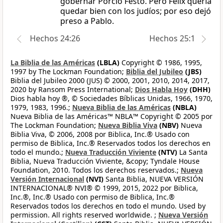
gobernar Porcio Festo. Pero Félix quería
quedar bien con los judíos; por eso dejó
preso a Pablo.
Hechos 24:26
Hechos 25:1
La Biblia de las Américas
(LBLA)
Copyright © 1986, 1995,
1997 by The Lockman Foundation;
Biblia del Jubileo
(JBS)
Biblia del Jubileo 2000 (JUS) © 2000, 2001, 2010, 2014, 2017,
2020 by Ransom Press International;
Dios Habla Hoy
(DHH)
Dios habla hoy ®, © Sociedades Bíblicas Unidas, 1966, 1970,
1979, 1983, 1996.;
Nueva Biblia de las Américas
(NBLA)
Nueva Biblia de las Américas™ NBLA™ Copyright © 2005 por
The Lockman Foundation;
Nueva Biblia Viva
(NBV)
Nueva
Biblia Viva, © 2006, 2008 por Biblica, Inc.® Usado con
permiso de Biblica, Inc.® Reservados todos los derechos en
todo el mundo.;
Nueva Traducción Viviente
(NTV)
La Santa
Biblia, Nueva Traducción Viviente, &copy; Tyndale House
Foundation, 2010. Todos los derechos reservados.;
Nueva
Versión Internacional
(NVI)
Santa Biblia, NUEVA VERSIÓN
INTERNACIONAL® NVI® © 1999, 2015, 2022 por Biblica,
Inc.®, Inc.® Usado con permiso de Biblica, Inc.®
Reservados todos los derechos en todo el mundo. Used by
permission. All rights reserved worldwide. ;
Nueva Versión