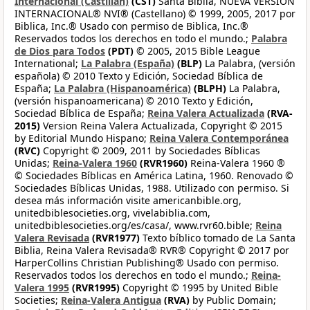
Internacional (Castilian)
(CST)
Santa Biblia, NUEVA VERSIÓN
INTERNACIONAL® NVI® (Castellano) © 1999, 2005, 2017 por
Biblica, Inc.® Usado con permiso de Biblica, Inc.®
Reservados todos los derechos en todo el mundo.;
Palabra
de Dios para Todos
(PDT)
© 2005, 2015 Bible League
International;
La Palabra (España)
(BLP)
La Palabra, (versión
española) © 2010 Texto y Edición, Sociedad Bíblica de
España;
La Palabra (Hispanoamérica)
(BLPH)
La Palabra,
(versión hispanoamericana) © 2010 Texto y Edición,
Sociedad Bíblica de España;
Reina Valera Actualizada
(RVA-
2015)
Version Reina Valera Actualizada, Copyright © 2015
by Editorial Mundo Hispano;
Reina Valera Contemporánea
(RVC)
Copyright © 2009, 2011 by Sociedades Bíblicas
Unidas;
Reina-Valera 1960
(RVR1960)
Reina-Valera 1960 ®
© Sociedades Bíblicas en América Latina, 1960. Renovado ©
Sociedades Bíblicas Unidas, 1988. Utilizado con permiso. Si
desea más información visite americanbible.org,
unitedbiblesocieties.org, vivelabiblia.com,
unitedbiblesocieties.org/es/casa/, www.rvr60.bible;
Reina
Valera Revisada
(RVR1977)
Texto bíblico tomado de La Santa
Biblia, Reina Valera Revisada® RVR® Copyright © 2017 por
HarperCollins Christian Publishing® Usado con permiso.
Reservados todos los derechos en todo el mundo.;
Reina-
Valera 1995
(RVR1995)
Copyright © 1995 by United Bible
Societies;
Reina-Valera Antigua
(RVA)
by Public Domain;