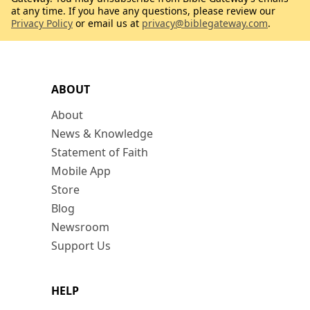
at any time. If you have any questions, please review our
Privacy Policy
or email us at
privacy@biblegateway.com
.
ABOUT
About
News & Knowledge
Statement of Faith
Mobile App
Store
Blog
Newsroom
Support Us
HELP