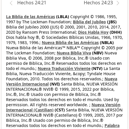
Hechos 24:21
Hechos 24:23
La Biblia de las Américas
(LBLA)
Copyright © 1986, 1995,
1997 by The Lockman Foundation;
Biblia del Jubileo
(JBS)
Biblia del Jubileo 2000 (JUS) © 2000, 2001, 2010, 2014, 2017,
2020 by Ransom Press International;
Dios Habla Hoy
(DHH)
Dios habla hoy ®, © Sociedades Bíblicas Unidas, 1966, 1970,
1979, 1983, 1996.;
Nueva Biblia de las Américas
(NBLA)
Nueva Biblia de las Américas™ NBLA™ Copyright © 2005 por
The Lockman Foundation;
Nueva Biblia Viva
(NBV)
Nueva
Biblia Viva, © 2006, 2008 por Biblica, Inc.® Usado con
permiso de Biblica, Inc.® Reservados todos los derechos en
todo el mundo.;
Nueva Traducción Viviente
(NTV)
La Santa
Biblia, Nueva Traducción Viviente, &copy; Tyndale House
Foundation, 2010. Todos los derechos reservados.;
Nueva
Versión Internacional
(NVI)
Santa Biblia, NUEVA VERSIÓN
INTERNACIONAL® NVI® © 1999, 2015, 2022 por Biblica,
Inc.®, Inc.® Usado con permiso de Biblica, Inc.®
Reservados todos los derechos en todo el mundo. Used by
permission. All rights reserved worldwide. ;
Nueva Versión
Internacional (Castilian)
(CST)
Santa Biblia, NUEVA VERSIÓN
INTERNACIONAL® NVI® (Castellano) © 1999, 2005, 2017 por
Biblica, Inc.® Usado con permiso de Biblica, Inc.®
Reservados todos los derechos en todo el mundo.;
Palabra