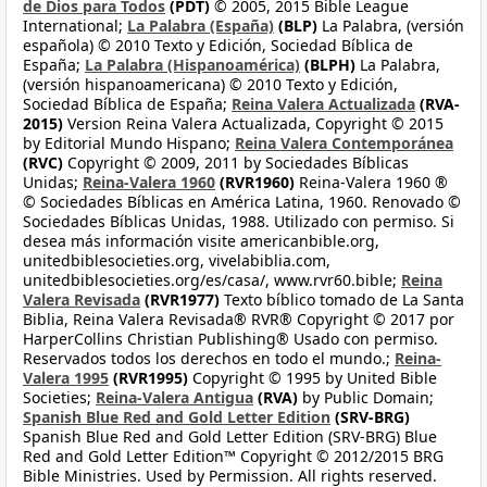
de Dios para Todos
(PDT)
© 2005, 2015 Bible League
International;
La Palabra (España)
(BLP)
La Palabra, (versión
española) © 2010 Texto y Edición, Sociedad Bíblica de
España;
La Palabra (Hispanoamérica)
(BLPH)
La Palabra,
(versión hispanoamericana) © 2010 Texto y Edición,
Sociedad Bíblica de España;
Reina Valera Actualizada
(RVA-
2015)
Version Reina Valera Actualizada, Copyright © 2015
by Editorial Mundo Hispano;
Reina Valera Contemporánea
(RVC)
Copyright © 2009, 2011 by Sociedades Bíblicas
Unidas;
Reina-Valera 1960
(RVR1960)
Reina-Valera 1960 ®
© Sociedades Bíblicas en América Latina, 1960. Renovado ©
Sociedades Bíblicas Unidas, 1988. Utilizado con permiso. Si
desea más información visite americanbible.org,
unitedbiblesocieties.org, vivelabiblia.com,
unitedbiblesocieties.org/es/casa/, www.rvr60.bible;
Reina
Valera Revisada
(RVR1977)
Texto bíblico tomado de La Santa
Biblia, Reina Valera Revisada® RVR® Copyright © 2017 por
HarperCollins Christian Publishing® Usado con permiso.
Reservados todos los derechos en todo el mundo.;
Reina-
Valera 1995
(RVR1995)
Copyright © 1995 by United Bible
Societies;
Reina-Valera Antigua
(RVA)
by Public Domain;
Spanish Blue Red and Gold Letter Edition
(SRV-BRG)
Spanish Blue Red and Gold Letter Edition (SRV-BRG) Blue
Red and Gold Letter Edition™ Copyright © 2012/2015 BRG
Bible Ministries. Used by Permission. All rights reserved.