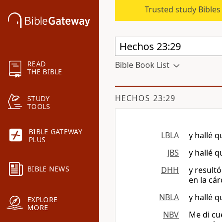
Trusted study Bible
READ
Bible Book List
THE BIBLE
HECHOS 23:29
STUDY
TOOLS
BIBLE GATEWAY
LBLA
y hallé 
PLUS
JBS
y hallé 
BIBLE NEWS
DHH
y resultó
en la cár
NBLA
y hallé 
EXPLORE
MORE
NBV
Me di cu