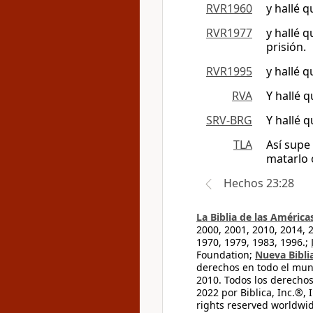
RVR1960
y hallé 
RVR1977
y hallé 
prisión.
RVR1995
y hallé 
RVA
Y hallé 
SRV-BRG
Y hallé 
TLA
Así supe
matarlo o
Hechos 23:28
La Biblia de las América
2000, 2001, 2010, 2014, 
1970, 1979, 1983, 1996.;
Foundation;
Nueva Bibli
derechos en todo el mu
2010. Todos los derecho
2022 por Biblica, Inc.®,
rights reserved worldwid