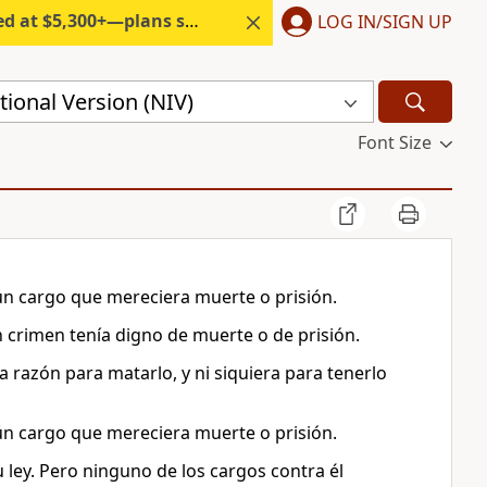
300+—plans start under $6/month.
LOG IN/SIGN UP
ional Version (NIV)
Font Size
gún cargo que mereciera muerte o prisión.
ún crimen tenía digno de muerte o de prisión.
a razón para matarlo, y ni siquiera para tenerlo
gún cargo que mereciera muerte o prisión.
 ley. Pero ninguno de los cargos contra él