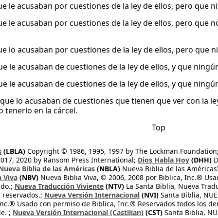
que le acusaban por cuestiones de la ley de ellos, pero que n
que le acusaban por cuestiones de la ley de ellos, pero que 
que lo acusaban por cuestiones de la ley de ellos, pero que n
que le acusaban de cuestiones de la ley de ellos, y que ning
que le acusaban de cuestiones de la ley de ellos, y que ning
 que lo acusaban de cuestiones que tienen que ver con la le
 tenerlo en la cárcel.
Top
s
(LBLA)
Copyright © 1986, 1995, 1997 by The Lockman Foundation
2017, 2020 by Ransom Press International;
Dios Habla Hoy
(DHH)
D
Nueva Biblia de las Américas
(NBLA)
Nueva Biblia de las América
a Viva
(NBV)
Nueva Biblia Viva, © 2006, 2008 por Biblica, Inc.® Usa
ndo.;
Nueva Traducción Viviente
(NTV)
La Santa Biblia, Nueva Trad
s reservados.;
Nueva Versión Internacional
(NVI)
Santa Biblia, N
 Inc.® Usado con permiso de Biblica, Inc.® Reservados todos los d
e. ;
Nueva Versión Internacional (Castilian)
(CST)
Santa Biblia, N