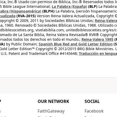
lica, Inc.® Usado con permiso de Biblica, Inc.® Reservados todos 
 Bible League International;
La Palabra (España)
(BLP)
La Palabra,
labra (Hispanoamérica)
(BLPH)
La Palabra, (versión hispanoameric
tualizada
(RVA-2015)
Version Reina Valera Actualizada, Copyright 
opyright © 2009, 2011 by Sociedades Bíblicas Unidas;
Reina-Valer
na, 1960. Renovado © Sociedades Bíblicas Unidas, 1988. Utilizado c
dbiblesocieties.org, vivelabiblia.com, unitedbiblesocieties.org/es/
tomado de La Santa Biblia, Reina Valera Revisada® RVR® Copyright
rvados todos los derechos en todo el mundo.;
Reina-Valera 1995
(
VA)
by Public Domain;
Spanish Blue Red and Gold Letter Edition
(S
old Letter Edition™ Copyright © 2012/2015 BRG Bible Ministries. Us
 U.S. Patent and Trademark Office #4145648;
Traducción en lengua
P
OUR NETWORK
SOCIAL
s
FaithGateway
Facebook