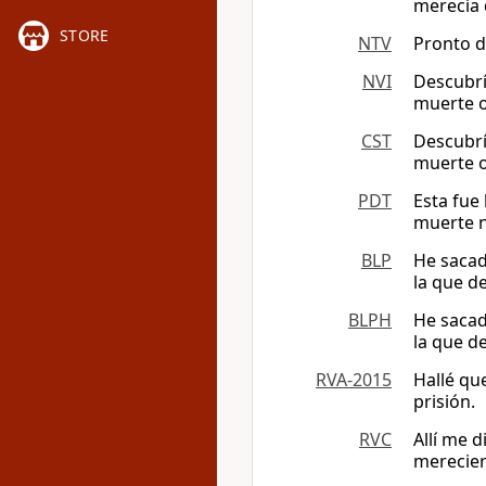
merecía 
STORE
NTV
Pronto d
NVI
Descubrí
muerte o 
CST
Descubrí
muerte o 
PDT
Esta fue
muerte n
BLP
He sacad
la que d
BLPH
He sacad
la que d
RVA-2015
Hallé qu
prisión.
RVC
Allí me 
mereciera