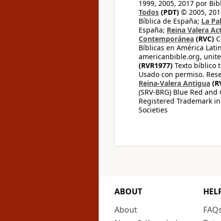
1999, 2005, 2017 por Bib
Todos
(PDT)
© 2005, 2015
Bíblica de España;
La Pa
España;
Reina Valera Ac
Contemporánea
(RVC)
C
Bíblicas en América Lati
americanbible.org, unite
(RVR1977)
Texto bíblico 
Usado con permiso. Rese
Reina-Valera Antigua
(R
(SRV-BRG) Blue Red and G
Registered Trademark in
Societies
ABOUT
HEL
About
FAQ