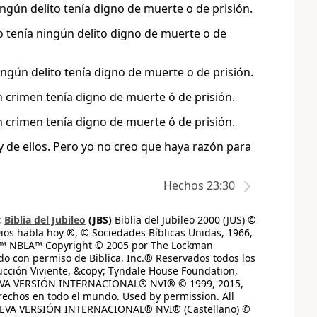
ingún delito tenía digno de muerte o de prisión.
no tenía ningún delito digno de muerte o de
ingún delito tenía digno de muerte o de prisión.
ún crimen tenía digno de muerte ó de prisión.
ún crimen tenía digno de muerte ó de prisión.
y de ellos. Pero yo no creo que haya razón para
Hechos 23:30
;
Biblia del Jubileo
(JBS)
Biblia del Jubileo 2000 (JUS) ©
ios habla hoy ®, © Sociedades Bíblicas Unidas, 1966,
s™ NBLA™ Copyright © 2005 por The Lockman
do con permiso de Biblica, Inc.® Reservados todos los
ucción Viviente, &copy; Tyndale House Foundation,
UEVA VERSIÓN INTERNACIONAL® NVI® © 1999, 2015,
erechos en todo el mundo. Used by permission. All
UEVA VERSIÓN INTERNACIONAL® NVI® (Castellano) ©