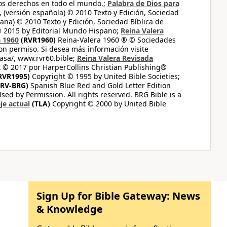
los derechos en todo el mundo.;
Palabra de Dios para
 (versión española) © 2010 Texto y Edición, Sociedad
ana) © 2010 Texto y Edición, Sociedad Bíblica de
© 2015 by Editorial Mundo Hispano;
Reina Valera
a 1960
(RVR1960)
Reina-Valera 1960 ® © Sociedades
on permiso. Si desea más información visite
casa/, www.rvr60.bible;
Reina Valera Revisada
 © 2017 por HarperCollins Christian Publishing®
RVR1995)
Copyright © 1995 by United Bible Societies;
RV-BRG)
Spanish Blue Red and Gold Letter Edition
ed by Permission. All rights reserved. BRG Bible is a
je actual
(TLA)
Copyright © 2000 by United Bible
Sign Up for Bible Gateway: News
& Knowledge