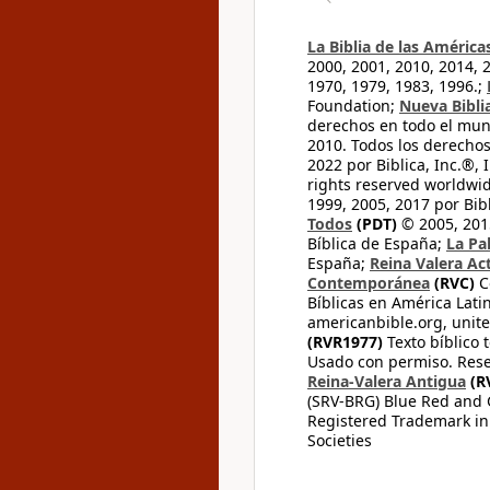
La Biblia de las América
2000, 2001, 2010, 2014, 
1970, 1979, 1983, 1996.;
Foundation;
Nueva Bibli
derechos en todo el mu
2010. Todos los derecho
2022 por Biblica, Inc.®,
rights reserved worldwid
1999, 2005, 2017 por Bib
Todos
(PDT)
© 2005, 2015
Bíblica de España;
La Pa
España;
Reina Valera Ac
Contemporánea
(RVC)
C
Bíblicas en América Lati
americanbible.org, unite
(RVR1977)
Texto bíblico 
Usado con permiso. Rese
Reina-Valera Antigua
(R
(SRV-BRG) Blue Red and G
Registered Trademark in
Societies