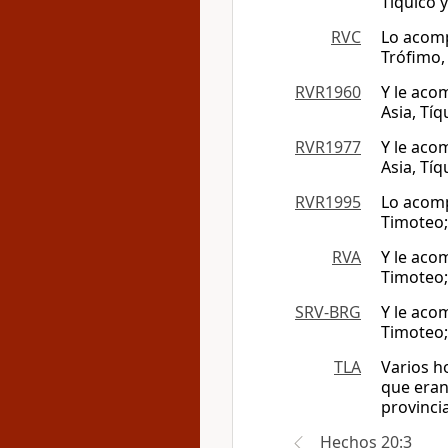
Tíquico y
RVC
Lo acomp
Trófimo, 
RVR1960
Y le aco
Asia, Tíq
RVR1977
Y le aco
Asia, Tíq
RVR1995
Lo acomp
Timoteo; 
RVA
Y le aco
Timoteo; 
SRV-BRG
Y le aco
Timoteo; 
TLA
Varios h
que eran
provincia
Hechos 20:3