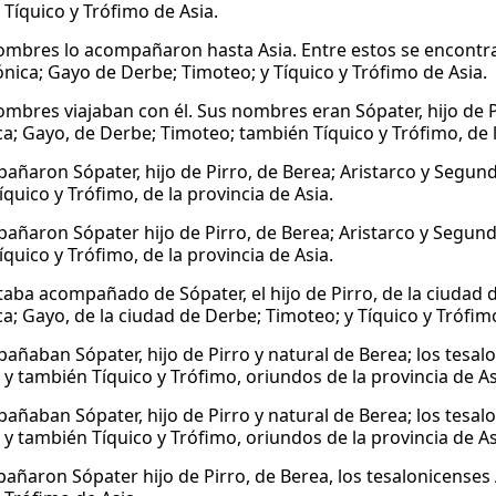
 Tíquico y Trófimo de Asia.
ombres lo acompañaron hasta Asia. Entre estos se encontra
ónica; Gayo de Derbe; Timoteo; y Tíquico y Trófimo de Asia.
ombres viajaban con él. Sus nombres eran Sópater, hijo de P
ca; Gayo, de Derbe; Timoteo; también Tíquico y Trófimo, de l
añaron Sópater, hijo de Pirro, de Berea; Aristarco y Segund
íquico y Trófimo, de la provincia de Asia.
añaron Sópater hijo de Pirro, de Berea; Aristarco y Segund
íquico y Trófimo, de la provincia de Asia.
taba acompañado de Sópater, el hijo de Pirro, de la ciudad 
a; Gayo, de la ciudad de Derbe; Timoteo; y Tíquico y Trófimo
añaban Sópater, hijo de Pirro y natural de Berea; los tesa
 y también Tíquico y Trófimo, oriundos de la provincia de As
añaban Sópater, hijo de Pirro y natural de Berea; los tesa
 y también Tíquico y Trófimo, oriundos de la provincia de As
añaron Sópater hijo de Pirro, de Berea, los tesalonicenses