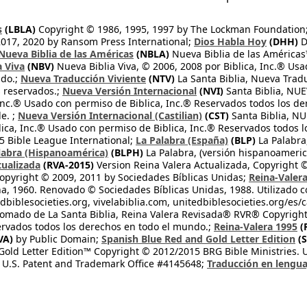
s
(LBLA)
Copyright © 1986, 1995, 1997 by The Lockman Foundation
2017, 2020 by Ransom Press International;
Dios Habla Hoy
(DHH)
D
Nueva Biblia de las Américas
(NBLA)
Nueva Biblia de las América
a Viva
(NBV)
Nueva Biblia Viva, © 2006, 2008 por Biblica, Inc.® Usa
ndo.;
Nueva Traducción Viviente
(NTV)
La Santa Biblia, Nueva Trad
s reservados.;
Nueva Versión Internacional
(NVI)
Santa Biblia, N
 Inc.® Usado con permiso de Biblica, Inc.® Reservados todos los d
e. ;
Nueva Versión Internacional (Castilian)
(CST)
Santa Biblia, N
lica, Inc.® Usado con permiso de Biblica, Inc.® Reservados todos 
 Bible League International;
La Palabra (España)
(BLP)
La Palabra,
labra (Hispanoamérica)
(BLPH)
La Palabra, (versión hispanoameric
tualizada
(RVA-2015)
Version Reina Valera Actualizada, Copyright 
opyright © 2009, 2011 by Sociedades Bíblicas Unidas;
Reina-Valer
na, 1960. Renovado © Sociedades Bíblicas Unidas, 1988. Utilizado c
dbiblesocieties.org, vivelabiblia.com, unitedbiblesocieties.org/es/
tomado de La Santa Biblia, Reina Valera Revisada® RVR® Copyright
rvados todos los derechos en todo el mundo.;
Reina-Valera 1995
(
VA)
by Public Domain;
Spanish Blue Red and Gold Letter Edition
(S
old Letter Edition™ Copyright © 2012/2015 BRG Bible Ministries. Us
 U.S. Patent and Trademark Office #4145648;
Traducción en lengua