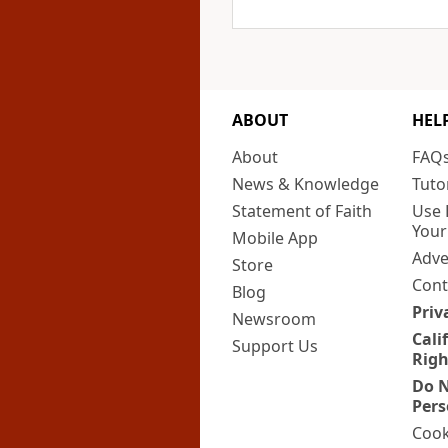
ABOUT
HEL
About
FAQ
News & Knowledge
Tuto
Statement of Faith
Use 
Your
Mobile App
Adve
Store
Cont
Blog
Priv
Newsroom
Cali
Support Us
Righ
Do N
Pers
Cook