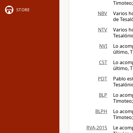
Timoteo;
STORE
NBV
Varios h
de Tesal
NTV
Varios h
Tesalóni
NVI
Lo acomp
último, T
CST
Lo acomp
último, T
PDT
Pablo es
Tesalónic
BLP
Lo acomp
Timoteo;
BLPH
Lo acomp
Timoteo;
RVA-2015
Le acomp