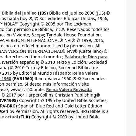
;
Biblia del Jubileo
(JBS)
Biblia del Jubileo 2000 (JUS) ©
ios habla hoy ®, © Sociedades Bíblicas Unidas, 1966,
s™ NBLA™ Copyright © 2005 por The Lockman
do con permiso de Biblica, Inc.® Reservados todos los
ucción Viviente, &copy; Tyndale House Foundation,
UEVA VERSIÓN INTERNACIONAL® NVI® © 1999, 2015,
erechos en todo el mundo. Used by permission. All
UEVA VERSIÓN INTERNACIONAL® NVI® (Castellano) ©
los derechos en todo el mundo.;
Palabra de Dios para
 (versión española) © 2010 Texto y Edición, Sociedad
ana) © 2010 Texto y Edición, Sociedad Bíblica de
© 2015 by Editorial Mundo Hispano;
Reina Valera
a 1960
(RVR1960)
Reina-Valera 1960 ® © Sociedades
on permiso. Si desea más información visite
casa/, www.rvr60.bible;
Reina Valera Revisada
 © 2017 por HarperCollins Christian Publishing®
RVR1995)
Copyright © 1995 by United Bible Societies;
RV-BRG)
Spanish Blue Red and Gold Letter Edition
ed by Permission. All rights reserved. BRG Bible is a
je actual
(TLA)
Copyright © 2000 by United Bible