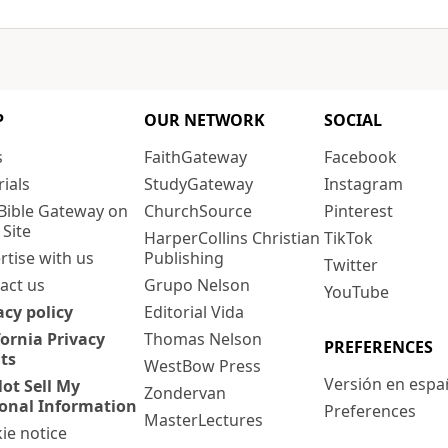
P
OUR NETWORK
SOCIAL
s
FaithGateway
Facebook
rials
StudyGateway
Instagram
Bible Gateway on
ChurchSource
Pinterest
 Site
HarperCollins Christian
TikTok
rtise with us
Publishing
Twitter
act us
Grupo Nelson
YouTube
acy policy
Editorial Vida
fornia Privacy
Thomas Nelson
PREFERENCES
ts
WestBow Press
Versión en espa
ot Sell My
Zondervan
onal Information
Preferences
MasterLectures
ie notice