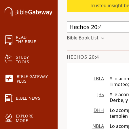
Trusted insight b
READ
Bible Book List
THE BIBLE
HECHOS 20:4
STUDY
TOOLS
BIBLE GATEWAY
LBLA
Y lo aco
PLUS
Timoteo;
JBS
Y le aco
BIBLE NEWS
Derbe, y 
DHH
Lo acomp
también 
EXPLORE
MORE
NBLA
Lo acom