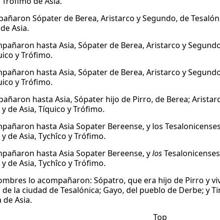
 Trófimo de Asia.
añaron Sópater de Berea, Aristarco y Segundo, de Tesalónic
de Asia.
mpañaron hasta Asia, Sópater de Berea, Aristarco y Segundo
uico y Trófimo.
mpañaron hasta Asia, Sópater de Berea, Aristarco y Segundo
uico y Trófimo.
añaron hasta Asia, Sópater hijo de Pirro, de Berea; Aristar
y de Asia, Tíquico y Trófimo.
mpañaron hasta Asia Sopater Bereense, y los Tesalonicenses
y de Asia, Tychîco y Trófimo.
mpañaron hasta Asia Sopater Bereense, y
los
Tesalonicenses,
y de Asia, Tychîco y Trófimo.
ombres lo acompañaron: Sópatro, que era hijo de Pirro y viv
 de la ciudad de Tesalónica; Gayo, del pueblo de Derbe; y Ti
 de Asia.
Top