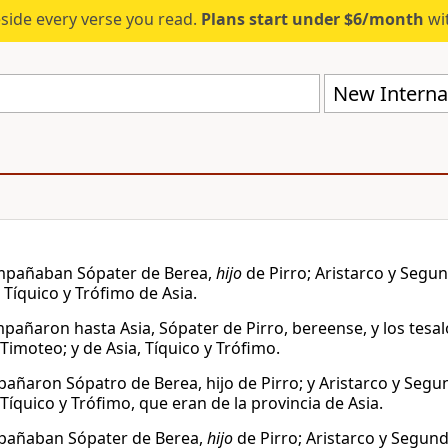
eside every verse you read.
Plans start under $6/month
wit
New Internat
mpañaban Sópater de Berea,
hijo
de Pirro; Aristarco y Segu
 Tíquico y Trófimo de Asia.
mpañaron hasta Asia, Sópater de Pirro, bereense, y los tesa
Timoteo; y de Asia, Tíquico y Trófimo.
añaron Sópatro de Berea, hijo de Pirro; y Aristarco y Segu
Tíquico y Trófimo, que eran de la provincia de Asia.
pañaban Sópater de Berea,
hijo
de Pirro; Aristarco y Segund