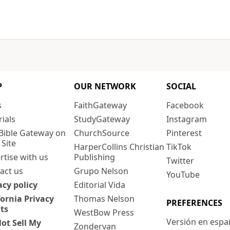
P
OUR NETWORK
SOCIAL
s
FaithGateway
Facebook
rials
StudyGateway
Instagram
Bible Gateway on
ChurchSource
Pinterest
 Site
HarperCollins Christian
TikTok
rtise with us
Publishing
Twitter
act us
Grupo Nelson
YouTube
acy policy
Editorial Vida
fornia Privacy
Thomas Nelson
PREFERENCES
ts
WestBow Press
Versión en espa
ot Sell My
Zondervan