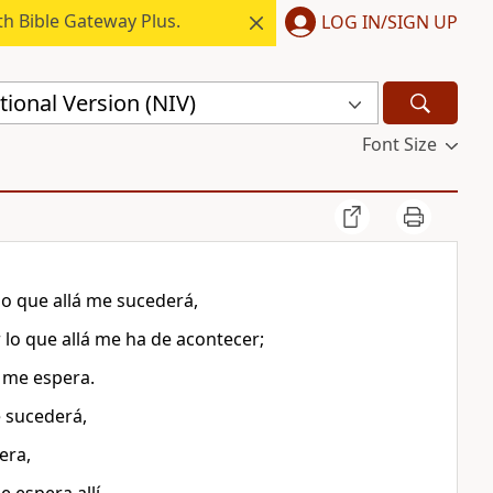
h Bible Gateway Plus.
LOG IN/SIGN UP
ional Version (NIV)
Font Size
 lo que allá me sucederá,
r lo que allá me ha de acontecer;
í me espera.
e sucederá,
era,