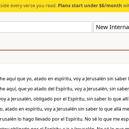
eside every verse you read.
Plans start under $6/month
wit
New Internat
he aquí que yo, atado en espíritu, voy a Jerusalén sin saber
he aquí, que yo atado del Espíritu, voy a Jerusalén, sin sabe
oy a Jerusalén, obligado por el Espíritu, sin saber lo que all
, atado en espíritu, voy a Jerusalén sin saber lo que allá m
Jerusalén lo hago llevado por el Espíritu. No sé lo que me esp