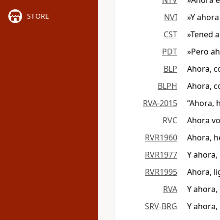
NTV
»Ahora es
STORE
NVI
»Y ahora 
CST
»Tened a
PDT
»Pero aho
BLP
Ahora, co
BLPH
Ahora, co
RVA-2015
“Ahora, h
RVC
Ahora voy
RVR1960
Ahora, he
RVR1977
Y ahora, 
RVR1995
Ahora, li
RVA
Y ahora, 
SRV-BRG
Y ahora, 