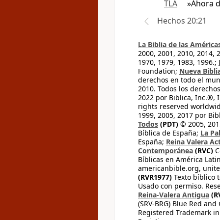
TLA
»Ahora de
Hechos 20:21
La Biblia de las América
2000, 2001, 2010, 2014, 
1970, 1979, 1983, 1996.;
Foundation;
Nueva Bibli
derechos en todo el mu
2010. Todos los derecho
2022 por Biblica, Inc.®,
rights reserved worldwid
1999, 2005, 2017 por Bib
Todos
(PDT)
© 2005, 2015
Bíblica de España;
La Pa
España;
Reina Valera Ac
Contemporánea
(RVC)
C
Bíblicas en América Lati
americanbible.org, unite
(RVR1977)
Texto bíblico 
Usado con permiso. Rese
Reina-Valera Antigua
(R
(SRV-BRG) Blue Red and G
Registered Trademark in