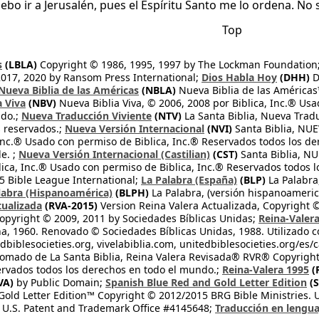
bo ir a Jerusalén, pues el Espíritu Santo me lo ordena. No s
Top
s
(LBLA)
Copyright © 1986, 1995, 1997 by The Lockman Foundation
2017, 2020 by Ransom Press International;
Dios Habla Hoy
(DHH)
D
Nueva Biblia de las Américas
(NBLA)
Nueva Biblia de las América
a Viva
(NBV)
Nueva Biblia Viva, © 2006, 2008 por Biblica, Inc.® Usa
ndo.;
Nueva Traducción Viviente
(NTV)
La Santa Biblia, Nueva Trad
s reservados.;
Nueva Versión Internacional
(NVI)
Santa Biblia, N
 Inc.® Usado con permiso de Biblica, Inc.® Reservados todos los d
e. ;
Nueva Versión Internacional (Castilian)
(CST)
Santa Biblia, N
lica, Inc.® Usado con permiso de Biblica, Inc.® Reservados todos 
 Bible League International;
La Palabra (España)
(BLP)
La Palabra,
labra (Hispanoamérica)
(BLPH)
La Palabra, (versión hispanoameric
tualizada
(RVA-2015)
Version Reina Valera Actualizada, Copyright 
opyright © 2009, 2011 by Sociedades Bíblicas Unidas;
Reina-Valer
na, 1960. Renovado © Sociedades Bíblicas Unidas, 1988. Utilizado c
dbiblesocieties.org, vivelabiblia.com, unitedbiblesocieties.org/es/
tomado de La Santa Biblia, Reina Valera Revisada® RVR® Copyright
rvados todos los derechos en todo el mundo.;
Reina-Valera 1995
(
VA)
by Public Domain;
Spanish Blue Red and Gold Letter Edition
(S
old Letter Edition™ Copyright © 2012/2015 BRG Bible Ministries. Us
 U.S. Patent and Trademark Office #4145648;
Traducción en lengua