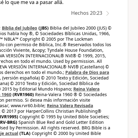
é lo que me va a pasar allá.
Hechos 20:23
;
Biblia del Jubileo
(JBS)
Biblia del Jubileo 2000 (JUS) ©
ios habla hoy ®, © Sociedades Bíblicas Unidas, 1966,
s™ NBLA™ Copyright © 2005 por The Lockman
do con permiso de Biblica, Inc.® Reservados todos los
ucción Viviente, &copy; Tyndale House Foundation,
UEVA VERSIÓN INTERNACIONAL® NVI® © 1999, 2015,
erechos en todo el mundo. Used by permission. All
UEVA VERSIÓN INTERNACIONAL® NVI® (Castellano) ©
los derechos en todo el mundo.;
Palabra de Dios para
 (versión española) © 2010 Texto y Edición, Sociedad
ana) © 2010 Texto y Edición, Sociedad Bíblica de
© 2015 by Editorial Mundo Hispano;
Reina Valera
a 1960
(RVR1960)
Reina-Valera 1960 ® © Sociedades
on permiso. Si desea más información visite
casa/, www.rvr60.bible;
Reina Valera Revisada
 © 2017 por HarperCollins Christian Publishing®
RVR1995)
Copyright © 1995 by United Bible Societies;
RV-BRG)
Spanish Blue Red and Gold Letter Edition
ed by Permission. All rights reserved. BRG Bible is a
je actual
(TLA)
Copyright © 2000 by United Bible