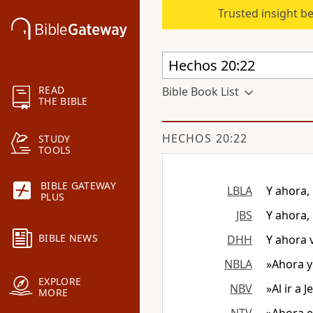
Trusted insight b
READ
Bible Book List
THE BIBLE
HECHOS 20:22
STUDY
TOOLS
BIBLE GATEWAY
LBLA
Y ahora, 
PLUS
JBS
Y ahora, 
BIBLE NEWS
DHH
Y ahora v
NBLA
»Ahora yo
EXPLORE
NBV
»Al ir a 
MORE