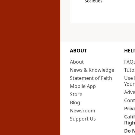
Societies
ABOUT
HEL
About
FAQ
News & Knowledge
Tuto
Statement of Faith
Use 
Your
Mobile App
Adve
Store
Cont
Blog
Priv
Newsroom
Cali
Support Us
Righ
Do N