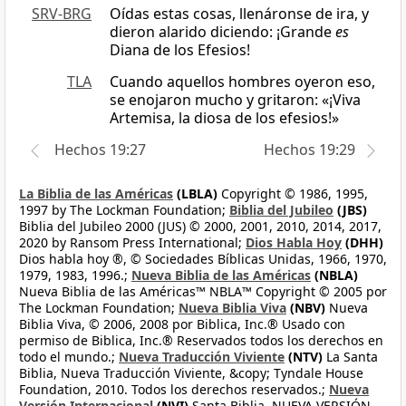
SRV-BRG
Oídas estas cosas, llenáronse de ira, y
dieron alarido diciendo: ¡Grande
es
Diana de los Efesios!
TLA
Cuando aquellos hombres oyeron eso,
se enojaron mucho y gritaron: «¡Viva
Artemisa, la diosa de los efesios!»
Hechos 19:27
Hechos 19:29
La Biblia de las Américas
(LBLA)
Copyright © 1986, 1995,
1997 by The Lockman Foundation;
Biblia del Jubileo
(JBS)
Biblia del Jubileo 2000 (JUS) © 2000, 2001, 2010, 2014, 2017,
2020 by Ransom Press International;
Dios Habla Hoy
(DHH)
Dios habla hoy ®, © Sociedades Bíblicas Unidas, 1966, 1970,
1979, 1983, 1996.;
Nueva Biblia de las Américas
(NBLA)
Nueva Biblia de las Américas™ NBLA™ Copyright © 2005 por
The Lockman Foundation;
Nueva Biblia Viva
(NBV)
Nueva
Biblia Viva, © 2006, 2008 por Biblica, Inc.® Usado con
permiso de Biblica, Inc.® Reservados todos los derechos en
todo el mundo.;
Nueva Traducción Viviente
(NTV)
La Santa
Biblia, Nueva Traducción Viviente, &copy; Tyndale House
Foundation, 2010. Todos los derechos reservados.;
Nueva
Versión Internacional
(NVI)
Santa Biblia, NUEVA VERSIÓN