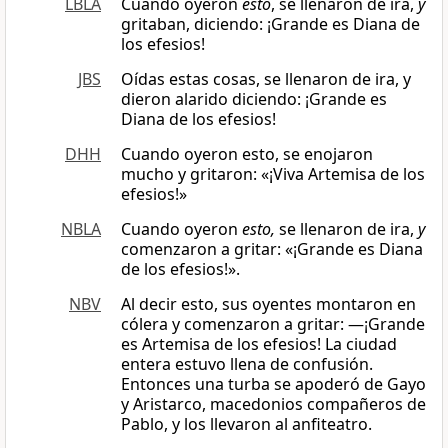
LBLA
Cuando oyeron
esto
, se llenaron de ira,
y
gritaban, diciendo: ¡Grande es Diana de
los efesios!
JBS
Oídas estas cosas, se llenaron de ira, y
dieron alarido diciendo: ¡Grande es
Diana de los efesios!
DHH
Cuando oyeron esto, se enojaron
mucho y gritaron: «¡Viva Artemisa de los
efesios!»
NBLA
Cuando oyeron
esto,
se llenaron de ira,
y
comenzaron a gritar: «¡Grande es Diana
de los efesios!».
NBV
Al decir esto, sus oyentes montaron en
cólera y comenzaron a gritar: ―¡Grande
es Artemisa de los efesios! La ciudad
entera estuvo llena de confusión.
Entonces una turba se apoderó de Gayo
y Aristarco, macedonios compañeros de
Pablo, y los llevaron al anfiteatro.