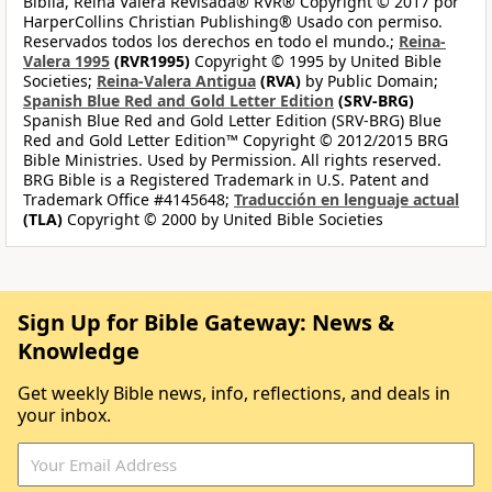
Biblia, Reina Valera Revisada® RVR® Copyright © 2017 por
HarperCollins Christian Publishing® Usado con permiso.
Reservados todos los derechos en todo el mundo.;
Reina-
Valera 1995
(RVR1995)
Copyright © 1995 by United Bible
Societies;
Reina-Valera Antigua
(RVA)
by Public Domain;
Spanish Blue Red and Gold Letter Edition
(SRV-BRG)
Spanish Blue Red and Gold Letter Edition (SRV-BRG) Blue
Red and Gold Letter Edition™ Copyright © 2012/2015 BRG
Bible Ministries. Used by Permission. All rights reserved.
BRG Bible is a Registered Trademark in U.S. Patent and
Trademark Office #4145648;
Traducción en lenguaje actual
(TLA)
Copyright © 2000 by United Bible Societies
Sign Up for Bible Gateway: News &
Knowledge
Get weekly Bible news, info, reflections, and deals in
your inbox.