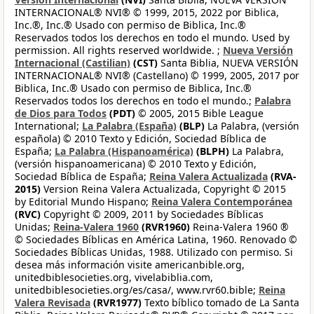
INTERNACIONAL® NVI® © 1999, 2015, 2022 por Biblica,
Inc.®, Inc.® Usado con permiso de Biblica, Inc.®
Reservados todos los derechos en todo el mundo. Used by
permission. All rights reserved worldwide. ;
Nueva Versión
Internacional (Castilian)
(CST)
Santa Biblia, NUEVA VERSIÓN
INTERNACIONAL® NVI® (Castellano) © 1999, 2005, 2017 por
Biblica, Inc.® Usado con permiso de Biblica, Inc.®
Reservados todos los derechos en todo el mundo.;
Palabra
de Dios para Todos
(PDT)
© 2005, 2015 Bible League
International;
La Palabra (España)
(BLP)
La Palabra, (versión
española) © 2010 Texto y Edición, Sociedad Bíblica de
España;
La Palabra (Hispanoamérica)
(BLPH)
La Palabra,
(versión hispanoamericana) © 2010 Texto y Edición,
Sociedad Bíblica de España;
Reina Valera Actualizada
(RVA-
2015)
Version Reina Valera Actualizada, Copyright © 2015
by Editorial Mundo Hispano;
Reina Valera Contemporánea
(RVC)
Copyright © 2009, 2011 by Sociedades Bíblicas
Unidas;
Reina-Valera 1960
(RVR1960)
Reina-Valera 1960 ®
© Sociedades Bíblicas en América Latina, 1960. Renovado ©
Sociedades Bíblicas Unidas, 1988. Utilizado con permiso. Si
desea más información visite americanbible.org,
unitedbiblesocieties.org, vivelabiblia.com,
unitedbiblesocieties.org/es/casa/, www.rvr60.bible;
Reina
Valera Revisada
(RVR1977)
Texto bíblico tomado de La Santa