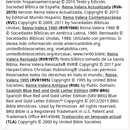
(versión hispanoamericana) © 2010 Texto y Edición,
Sociedad Bíblica de España;
Reina Valera Actualizada
(RVA-
2015)
Version Reina Valera Actualizada, Copyright © 2015
by Editorial Mundo Hispano;
Reina Valera Contemporánea
(RVC)
Copyright © 2009, 2011 by Sociedades Bíblicas
Unidas;
Reina-Valera 1960
(RVR1960)
Reina-Valera 1960 ®
© Sociedades Bíblicas en América Latina, 1960. Renovado ©
Sociedades Bíblicas Unidas, 1988. Utilizado con permiso. Si
desea más información visite americanbible.org,
unitedbiblesocieties.org, vivelabiblia.com,
unitedbiblesocieties.org/es/casa/, www.rvr60.bible;
Reina
Valera Revisada
(RVR1977)
Texto bíblico tomado de La Santa
Biblia, Reina Valera Revisada® RVR® Copyright © 2017 por
HarperCollins Christian Publishing® Usado con permiso.
Reservados todos los derechos en todo el mundo.;
Reina-
Valera 1995
(RVR1995)
Copyright © 1995 by United Bible
Societies;
Reina-Valera Antigua
(RVA)
by Public Domain;
Spanish Blue Red and Gold Letter Edition
(SRV-BRG)
Spanish Blue Red and Gold Letter Edition (SRV-BRG) Blue
Red and Gold Letter Edition™ Copyright © 2012/2015 BRG
Bible Ministries. Used by Permission. All rights reserved.
BRG Bible is a Registered Trademark in U.S. Patent and
Trademark Office #4145648;
Traducción en lenguaje actual
(TLA)
Copyright © 2000 by United Bible Societies