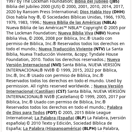
1997 by The Lockman Foundation;
Biblia del Jubileo
(JBS)
Biblia del Jubileo 2000 (JUS) © 2000, 2001, 2010, 2014, 2017,
2020 by Ransom Press International;
Dios Habla Hoy
(DHH)
Dios habla hoy ®, © Sociedades Bíblicas Unidas, 1966, 1970,
1979, 1983, 1996.;
Nueva Biblia de las Américas
(NBLA)
Nueva Biblia de las Américas™ NBLA™ Copyright © 2005 por
The Lockman Foundation;
Nueva Biblia Viva
(NBV)
Nueva
Biblia Viva, © 2006, 2008 por Biblica, Inc.® Usado con
permiso de Biblica, Inc.® Reservados todos los derechos en
todo el mundo.;
Nueva Traducción Viviente
(NTV)
La Santa
Biblia, Nueva Traducción Viviente, &copy; Tyndale House
Foundation, 2010. Todos los derechos reservados.;
Nueva
Versión Internacional
(NVI)
Santa Biblia, NUEVA VERSIÓN
INTERNACIONAL® NVI® © 1999, 2015, 2022 por Biblica,
Inc.®, Inc.® Usado con permiso de Biblica, Inc.®
Reservados todos los derechos en todo el mundo. Used by
permission. All rights reserved worldwide. ;
Nueva Versión
Internacional (Castilian)
(CST)
Santa Biblia, NUEVA VERSIÓN
INTERNACIONAL® NVI® (Castellano) © 1999, 2005, 2017 por
Biblica, Inc.® Usado con permiso de Biblica, Inc.®
Reservados todos los derechos en todo el mundo.;
Palabra
de Dios para Todos
(PDT)
© 2005, 2015 Bible League
International;
La Palabra (España)
(BLP)
La Palabra, (versión
española) © 2010 Texto y Edición, Sociedad Bíblica de
España;
La Palabra (Hispanoamérica)
(BLPH)
La Palabra,