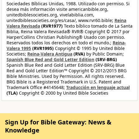
Sociedades Bíblicas Unidas, 1988. Utilizado con permiso. Si
desea más información visite americanbible.org,
unitedbiblesocieties.org, vivelabiblia.com,
unitedbiblesocieties.org/es/casa/, www.rvr60.bible;
Reina
Valera Revisada
(RVR1977)
Texto bíblico tomado de La Santa
Biblia, Reina Valera Revisada® RVR® Copyright © 2017 por
HarperCollins Christian Publishing® Usado con permiso.
Reservados todos los derechos en todo el mundo.;
Reina-
Valera 1995
(RVR1995)
Copyright © 1995 by United Bible
Societies;
Reina-Valera Antigua
(RVA)
by Public Domain;
Spanish Blue Red and Gold Letter Edition
(SRV-BRG)
Spanish Blue Red and Gold Letter Edition (SRV-BRG) Blue
Red and Gold Letter Edition™ Copyright © 2012/2015 BRG
Bible Ministries. Used by Permission. All rights reserved.
BRG Bible is a Registered Trademark in U.S. Patent and
Trademark Office #4145648;
Traducción en lenguaje actual
(TLA)
Copyright © 2000 by United Bible Societies
Sign Up for Bible Gateway: News &
Knowledge