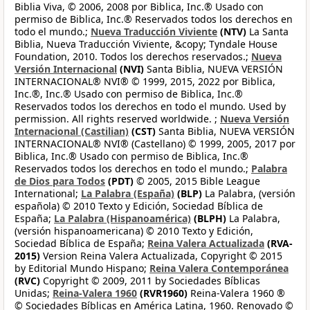
Biblia Viva, © 2006, 2008 por Biblica, Inc.® Usado con
permiso de Biblica, Inc.® Reservados todos los derechos en
todo el mundo.;
Nueva Traducción Viviente
(NTV)
La Santa
Biblia, Nueva Traducción Viviente, &copy; Tyndale House
Foundation, 2010. Todos los derechos reservados.;
Nueva
Versión Internacional
(NVI)
Santa Biblia, NUEVA VERSIÓN
INTERNACIONAL® NVI® © 1999, 2015, 2022 por Biblica,
Inc.®, Inc.® Usado con permiso de Biblica, Inc.®
Reservados todos los derechos en todo el mundo. Used by
permission. All rights reserved worldwide. ;
Nueva Versión
Internacional (Castilian)
(CST)
Santa Biblia, NUEVA VERSIÓN
INTERNACIONAL® NVI® (Castellano) © 1999, 2005, 2017 por
Biblica, Inc.® Usado con permiso de Biblica, Inc.®
Reservados todos los derechos en todo el mundo.;
Palabra
de Dios para Todos
(PDT)
© 2005, 2015 Bible League
International;
La Palabra (España)
(BLP)
La Palabra, (versión
española) © 2010 Texto y Edición, Sociedad Bíblica de
España;
La Palabra (Hispanoamérica)
(BLPH)
La Palabra,
(versión hispanoamericana) © 2010 Texto y Edición,
Sociedad Bíblica de España;
Reina Valera Actualizada
(RVA-
2015)
Version Reina Valera Actualizada, Copyright © 2015
by Editorial Mundo Hispano;
Reina Valera Contemporánea
(RVC)
Copyright © 2009, 2011 by Sociedades Bíblicas
Unidas;
Reina-Valera 1960
(RVR1960)
Reina-Valera 1960 ®
© Sociedades Bíblicas en América Latina, 1960. Renovado ©