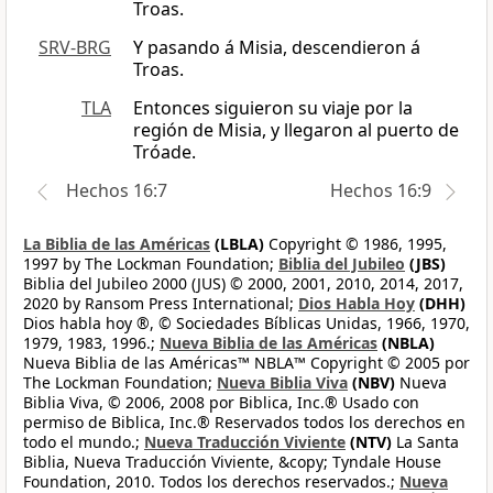
Troas.
SRV-BRG
Y pasando á Misia, descendieron á
Troas.
TLA
Entonces siguieron su viaje por la
región de Misia, y llegaron al puerto de
Tróade.
Hechos 16:7
Hechos 16:9
La Biblia de las Américas
(LBLA)
Copyright © 1986, 1995,
1997 by The Lockman Foundation;
Biblia del Jubileo
(JBS)
Biblia del Jubileo 2000 (JUS) © 2000, 2001, 2010, 2014, 2017,
2020 by Ransom Press International;
Dios Habla Hoy
(DHH)
Dios habla hoy ®, © Sociedades Bíblicas Unidas, 1966, 1970,
1979, 1983, 1996.;
Nueva Biblia de las Américas
(NBLA)
Nueva Biblia de las Américas™ NBLA™ Copyright © 2005 por
The Lockman Foundation;
Nueva Biblia Viva
(NBV)
Nueva
Biblia Viva, © 2006, 2008 por Biblica, Inc.® Usado con
permiso de Biblica, Inc.® Reservados todos los derechos en
todo el mundo.;
Nueva Traducción Viviente
(NTV)
La Santa
Biblia, Nueva Traducción Viviente, &copy; Tyndale House
Foundation, 2010. Todos los derechos reservados.;
Nueva