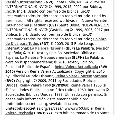
Versión Internacional
(NVI)
Santa Biblia, NUEVA VERSIÓN
INTERNACIONAL® NVI® © 1999, 2015, 2022 por Biblica,
Inc.®, Inc.® Usado con permiso de Biblica, Inc.®
Reservados todos los derechos en todo el mundo. Used by
permission. All rights reserved worldwide. ;
Nueva Versión
Internacional (Castilian)
(CST)
Santa Biblia, NUEVA VERSIÓN
INTERNACIONAL® NVI® (Castellano) © 1999, 2005, 2017 por
Biblica, Inc.® Usado con permiso de Biblica, Inc.®
Reservados todos los derechos en todo el mundo.;
Palabra
de Dios para Todos
(PDT)
© 2005, 2015 Bible League
International;
La Palabra (España)
(BLP)
La Palabra, (versión
española) © 2010 Texto y Edición, Sociedad Bíblica de
España;
La Palabra (Hispanoamérica)
(BLPH)
La Palabra,
(versión hispanoamericana) © 2010 Texto y Edición,
Sociedad Bíblica de España;
Reina Valera Actualizada
(RVA-
2015)
Version Reina Valera Actualizada, Copyright © 2015
by Editorial Mundo Hispano;
Reina Valera Contemporánea
(RVC)
Copyright © 2009, 2011 by Sociedades Bíblicas
Unidas;
Reina-Valera 1960
(RVR1960)
Reina-Valera 1960 ®
© Sociedades Bíblicas en América Latina, 1960. Renovado ©
Sociedades Bíblicas Unidas, 1988. Utilizado con permiso. Si
desea más información visite americanbible.org,
unitedbiblesocieties.org, vivelabiblia.com,
unitedbiblesocieties.org/es/casa/, www.rvr60.bible;
Reina
Valera Revisada
(RVR1977)
Texto bíblico tomado de La Santa