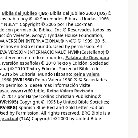
;
Biblia del Jubileo
(JBS)
Biblia del Jubileo 2000 (JUS) ©
ios habla hoy ®, © Sociedades Bíblicas Unidas, 1966,
s™ NBLA™ Copyright © 2005 por The Lockman
do con permiso de Biblica, Inc.® Reservados todos los
ucción Viviente, &copy; Tyndale House Foundation,
UEVA VERSIÓN INTERNACIONAL® NVI® © 1999, 2015,
erechos en todo el mundo. Used by permission. All
UEVA VERSIÓN INTERNACIONAL® NVI® (Castellano) ©
los derechos en todo el mundo.;
Palabra de Dios para
 (versión española) © 2010 Texto y Edición, Sociedad
ana) © 2010 Texto y Edición, Sociedad Bíblica de
© 2015 by Editorial Mundo Hispano;
Reina Valera
a 1960
(RVR1960)
Reina-Valera 1960 ® © Sociedades
on permiso. Si desea más información visite
casa/, www.rvr60.bible;
Reina Valera Revisada
 © 2017 por HarperCollins Christian Publishing®
RVR1995)
Copyright © 1995 by United Bible Societies;
RV-BRG)
Spanish Blue Red and Gold Letter Edition
ed by Permission. All rights reserved. BRG Bible is a
je actual
(TLA)
Copyright © 2000 by United Bible