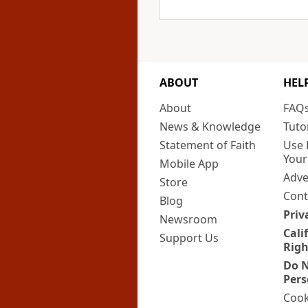
ABOUT
HEL
About
FAQ
News & Knowledge
Tuto
Statement of Faith
Use 
Your
Mobile App
Adve
Store
Cont
Blog
Priv
Newsroom
Cali
Support Us
Righ
Do N
Pers
Cook