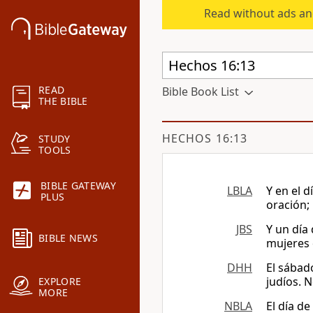
Read without ads an
READ
Bible Book List
THE BIBLE
HECHOS 16:13
STUDY
TOOLS
BIBLE GATEWAY
LBLA
Y en el 
PLUS
oración;
JBS
Y un día
BIBLE NEWS
mujeres 
DHH
El sábad
judíos. 
EXPLORE
MORE
NBLA
El día d