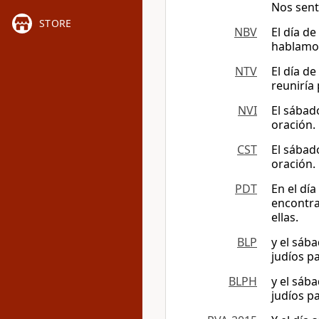
Nos sent
STORE
NBV
El día de
hablamos
NTV
El día d
reuniría
NVI
El sábad
oración.
CST
El sábad
oración.
PDT
En el dí
encontra
ellas.
BLP
y el sáb
judíos p
BLPH
y el sáb
judíos p