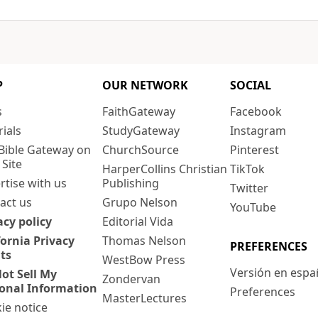
P
OUR NETWORK
SOCIAL
s
FaithGateway
Facebook
rials
StudyGateway
Instagram
Bible Gateway on
ChurchSource
Pinterest
 Site
HarperCollins Christian
TikTok
rtise with us
Publishing
Twitter
act us
Grupo Nelson
YouTube
acy policy
Editorial Vida
fornia Privacy
Thomas Nelson
PREFERENCES
ts
WestBow Press
Versión en espa
ot Sell My
Zondervan
onal Information
Preferences
MasterLectures
ie notice