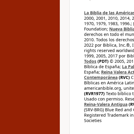
La Biblia de las América
2000, 2001, 2010, 2014, 
1970, 1979, 1983, 1996.;
Foundation;
Nueva Bibli
derechos en todo el mu
2010. Todos los derecho
2022 por Biblica, Inc.®,
rights reserved worldwid
1999, 2005, 2017 por Bib
Todos
(PDT)
© 2005, 2015
Bíblica de España;
La Pa
España;
Reina Valera Ac
Contemporánea
(RVC)
C
Bíblicas en América Lati
americanbible.org, unite
(RVR1977)
Texto bíblico 
Usado con permiso. Rese
Reina-Valera Antigua
(R
(SRV-BRG) Blue Red and G
Registered Trademark in
Societies