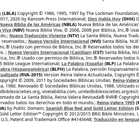
s
(LBLA)
Copyright © 1986, 1995, 1997 by The Lockman Foundation
2017, 2020 by Ransom Press International;
Dios Habla Hoy
(DHH)
D
Nueva Biblia de las Américas
(NBLA)
Nueva Biblia de las América
a Viva
(NBV)
Nueva Biblia Viva, © 2006, 2008 por Biblica, Inc.® Usa
ndo.;
Nueva Traducción Viviente
(NTV)
La Santa Biblia, Nueva Trad
s reservados.;
Nueva Versión Internacional
(NVI)
Santa Biblia, N
 Inc.® Usado con permiso de Biblica, Inc.® Reservados todos los d
e. ;
Nueva Versión Internacional (Castilian)
(CST)
Santa Biblia, N
lica, Inc.® Usado con permiso de Biblica, Inc.® Reservados todos 
 Bible League International;
La Palabra (España)
(BLP)
La Palabra,
labra (Hispanoamérica)
(BLPH)
La Palabra, (versión hispanoameric
tualizada
(RVA-2015)
Version Reina Valera Actualizada, Copyright 
opyright © 2009, 2011 by Sociedades Bíblicas Unidas;
Reina-Valer
na, 1960. Renovado © Sociedades Bíblicas Unidas, 1988. Utilizado c
dbiblesocieties.org, vivelabiblia.com, unitedbiblesocieties.org/es/
tomado de La Santa Biblia, Reina Valera Revisada® RVR® Copyright
rvados todos los derechos en todo el mundo.;
Reina-Valera 1995
(
VA)
by Public Domain;
Spanish Blue Red and Gold Letter Edition
(S
old Letter Edition™ Copyright © 2012/2015 BRG Bible Ministries. Us
 U.S. Patent and Trademark Office #4145648;
Traducción en lengua