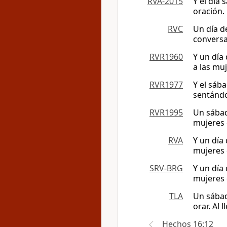
RVA-2015
Y el día
oración.
RVC
Un día d
conversa
RVR1960
Y un día
a las mu
RVR1977
Y el sáb
sentándo
RVR1995
Un sábad
mujeres 
RVA
Y un día
mujeres 
SRV-BRG
Y un día
mujeres 
TLA
Un sábado
orar. Al
Hechos 16:12